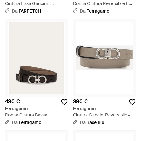
Cintura Fissa Gancini -
Donna Cintura Reversibile E
Marrone
Regolabile Gancini Zigrinato -
Da
FARFETCH
Da
Ferragamo
Neutro
430 €
390 €
Ferragamo
Ferragamo
Donna Cintura Bassa
Cintura Gancini Reversibile -
Reversibile E Regolabile Con
Bianco
Da
Ferragamo
Da
Base Blu
Gancini Zigrinato - Marrone