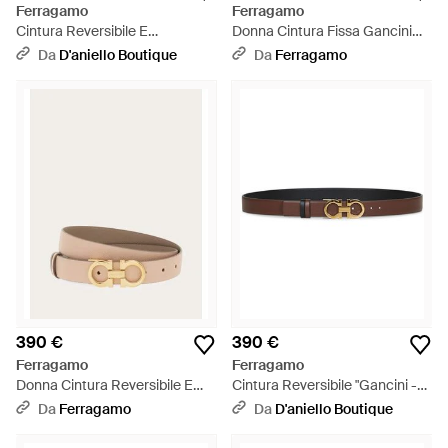
Ferragamo
Ferragamo
Cintura Reversibile E
Donna Cintura Fissa Gancini
Regolabile Gancini - Bianco
Ricoperto - Nero
Da
D'aniello Boutique
Da
Ferragamo
390 €
390 €
Ferragamo
Ferragamo
Donna Cintura Reversibile E
Cintura Reversibile "Gancini -
Regolabile Gancini - Neutro
Bianco
Da
Ferragamo
Da
D'aniello Boutique