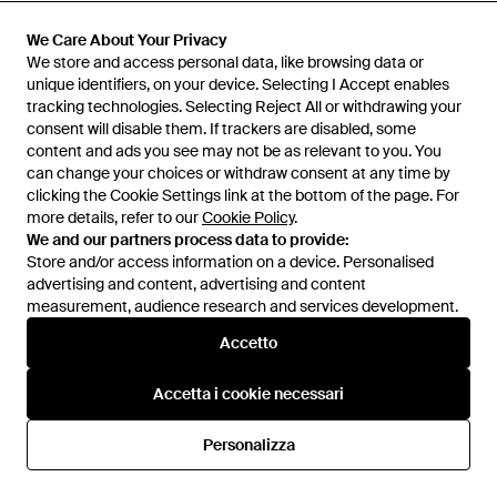
We Care About Your Privacy
We Care About Your Privacy
480 €
384 €
330 €
We store and access personal data, like browsing data or
We store and access personal data, like browsing data or
Ferragamo
Ferragamo
unique identifiers, on your device. Selecting I Accept enables
unique identifiers, on your device. Selecting I Accept enables
Cintura Gancini - Bianco
Cintura Gancini - Bianco
tracking technologies. Selecting Reject All or withdrawing your
tracking technologies. Selecting Reject All or withdrawing your
Da
Galiano
Da
D'aniello Boutique
consent will disable them. If trackers are disabled, some
consent will disable them. If trackers are disabled, some
content and ads you see may not be as relevant to you. You
content and ads you see may not be as relevant to you. You
IN SALDO
can change your choices or withdraw consent at any time by
can change your choices or withdraw consent at any time by
clicking the Cookie Settings link at the bottom of the page. For
clicking the Cookie Settings link at the bottom of the page. For
more details, refer to our
more details, refer to our
Cookie Policy
Cookie Policy
.
.
We and our partners process data to provide:
We and our partners process data to provide:
Store and/or access information on a device. Personalised
Store and/or access information on a device. Personalised
advertising and content, advertising and content
advertising and content, advertising and content
measurement, audience research and services development.
measurement, audience research and services development.
Accetto
Accetto
Accetta i cookie necessari
Accetta i cookie necessari
Personalizza
Personalizza
390 €
330 €