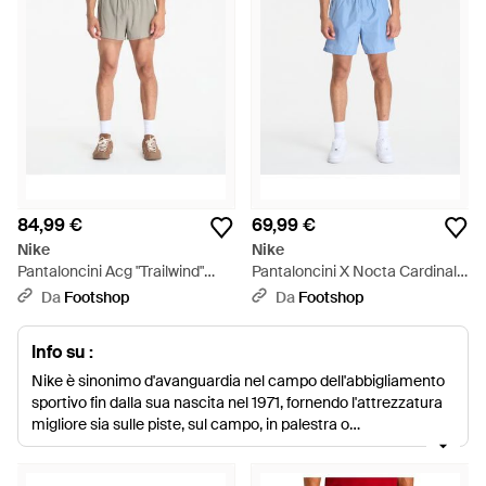
84,99 €
69,99 €
Nike
Nike
Pantaloncini Acg "Trailwind"
Pantaloncini X Nocta Cardinal
En's Dri-Fit Adv Trail Running
Nylon Shorts Work/ Polar - Blu
Da
Footshop
Da
Footshop
Shorts Light Ary - Blu
Info su :
Nike è sinonimo d'avanguardia nel campo dell'abbigliamento
sportivo fin dalla sua nascita nel 1971, fornendo l'attrezzatura
migliore sia sulle piste, sul campo, in palestra o
semplicemente per rilassarsi a casa. Acquista pantaloncini
per giocare a basket, per nuotare e correre: troverai comfort,