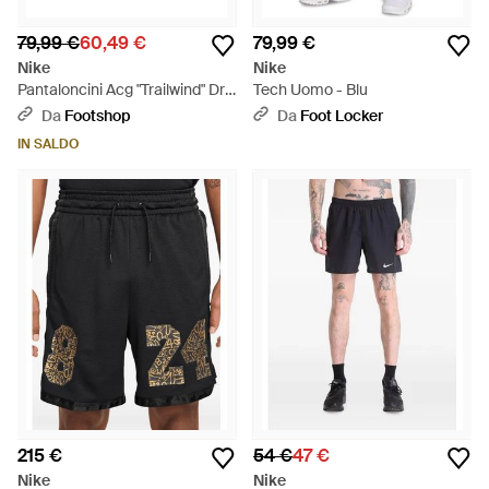
79,99 €
60,49 €
79,99 €
Nike
Nike
Pantaloncini Acg "Trailwind" Dri-
Tech Uomo - Blu
Fit Adv 3" Brief-Lined Hort/
Da
Footshop
Da
Foot Locker
Ummit - Blu
IN SALDO
215 €
54 €
47 €
Nike
Nike