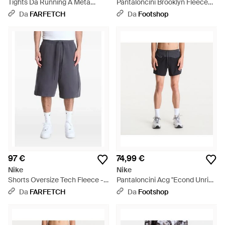
Tights Da Running A Metà
Pantaloncini Brooklyn Fleece
Lunghezza Con Slip Interno
Shorts/ University - Blu
Da
FARFETCH
Da
Footshop
Aeroswift Dri-Fit Adv - Nero
97 €
74,99 €
Nike
Nike
Shorts Oversize Tech Fleece -
Pantaloncini Acg "Econd Unrie"
Blu
Dri-Fit Adv 5" Brief-Lined Hort/
Da
FARFETCH
Da
Footshop
Anthracite/ Ummit - Blu