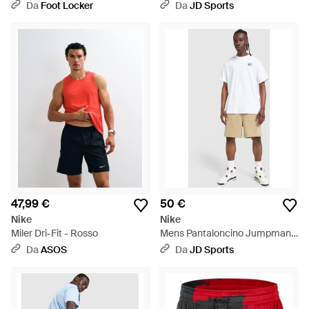
2026/27 Home Shorts - Blu
Da
Foot Locker
Da
JD Sports
47,99 €
50 €
Nike
Nike
Miler Dri-Fit - Rosso
Mens Pantaloncino Jumpman
Swoosh - Bianco
Da
ASOS
Da
JD Sports