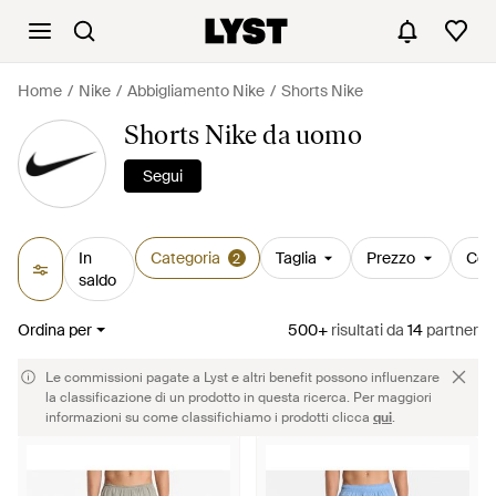
Home
Nike
Abbigliamento Nike
Shorts Nike
Shorts Nike da uomo
Segui
In
Categoria
Taglia
Prezzo
Col
2
saldo
Ordina per
500+
risultati
da
14
partner
Le commissioni pagate a Lyst e altri benefit possono influenzare
la classificazione di un prodotto in questa ricerca. Per maggiori
informazioni su come classifichiamo i prodotti clicca
qui
.