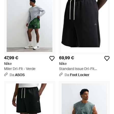
47,99 €
69,99 €
Nike
Nike
Miler Dri-Fit - Verde
Standard Issue Dri-Fit
Basketball Shorts Uomo - Nero
Da
ASOS
Da
Foot Locker