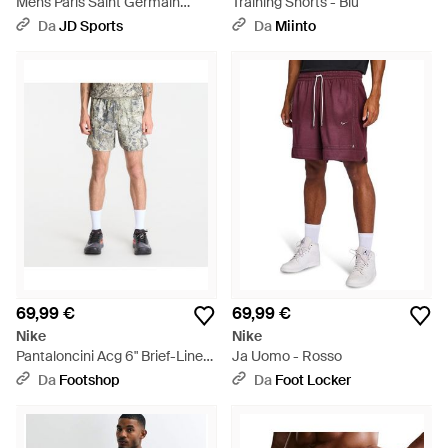
Mens Paris Saint Germain
Training Shorts - Blu
Strike Shorts - Nero
Da
JD Sports
Da
Miinto
69,99 €
69,99 €
Nike
Nike
Pantaloncini Acg 6" Brief-Lined
Ja Uomo - Rosso
Trail Running Hort Equoia/
Da
Footshop
Da
Foot Locker
Light Army/ Ummit - Blu