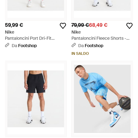
59,99 €
79,99 €
68,49 €
Nike
Nike
Pantaloncini Port Dri-Fit
Pantaloncini Fleece Shorts -
Diamond Hort Off Noir/ Off Noir
Verde
Da
Footshop
Da
Footshop
- Blu
IN SALDO