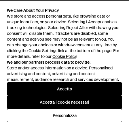
50 €
59,99 €
54,99 €
We Care About Your Privacy
We Care About Your Privacy
Nike
Nike
We store and access personal data, like browsing data or
We store and access personal data, like browsing data or
Mens Pantaloncino Stride - Blu
Stride Dri-Fit - Neutro
unique identifiers, on your device. Selecting I Accept enables
unique identifiers, on your device. Selecting I Accept enables
Da
JD Sports
Da
ASOS
tracking technologies. Selecting Reject All or withdrawing your
tracking technologies. Selecting Reject All or withdrawing your
consent will disable them. If trackers are disabled, some
consent will disable them. If trackers are disabled, some
IN SALDO
content and ads you see may not be as relevant to you. You
content and ads you see may not be as relevant to you. You
can change your choices or withdraw consent at any time by
can change your choices or withdraw consent at any time by
clicking the Cookie Settings link at the bottom of the page. For
clicking the Cookie Settings link at the bottom of the page. For
more details, refer to our
more details, refer to our
Cookie Policy
Cookie Policy
.
.
We and our partners process data to provide:
We and our partners process data to provide:
Store and/or access information on a device. Personalised
Store and/or access information on a device. Personalised
advertising and content, advertising and content
advertising and content, advertising and content
measurement, audience research and services development.
measurement, audience research and services development.
Accetto
Accetto
Accetta i cookie necessari
Accetta i cookie necessari
54,99 €
43,99 €
102 €
Personalizza
Personalizza
Nike
Nike
Stride Dri-Fit - Bianco
Shorts Oversize - Bianco