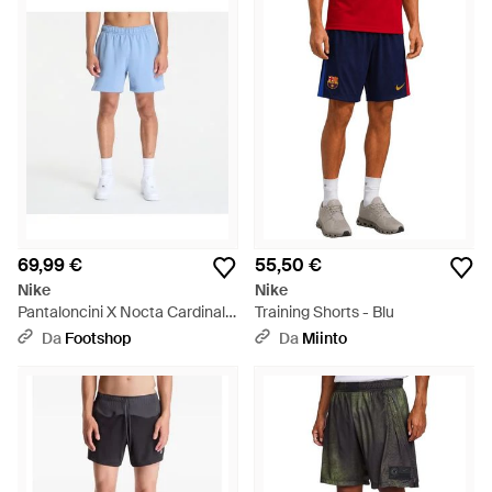
stile ed elevate prestazioni tecniche unite alla tecnologia Dri-
fit in ogni sfumatura, dal nero classico alle stampe digitali, alle
rifiniture fluorescenti.
69,99 €
55,50 €
Nike
Nike
Pantaloncini X Nocta Cardinal
Training Shorts - Blu
Fleece Shorts Work/ Polar - Blu
Da
Footshop
Da
Miinto