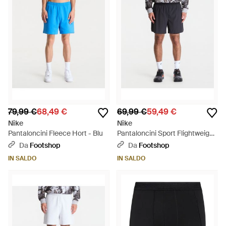
79,99 €
68,49 €
69,99 €
59,49 €
Nike
Nike
Pantaloncini Fleece Hort - Blu
Pantaloncini Sport Flightweight
Dri-Fit Lined Shorts/ Dark
Da
Footshop
Da
Footshop
Shadow - Blu
IN SALDO
IN SALDO