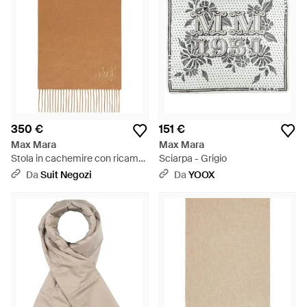
350 €
151 €
Max Mara
Max Mara
Stola in cachemire con ricamo
Sciarpa - Grigio
monogram - Neutro
Da
Suit Negozi
Da
YOOX