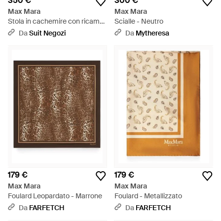
350 €
300 €
Max Mara
Max Mara
Stola in cachemire con ricamo
Scialle - Neutro
monogram - Nero
Da
Suit Negozi
Da
Mytheresa
179 €
179 €
Max Mara
Max Mara
Foulard Leopardato - Marrone
Foulard - Metallizzato
Da
FARFETCH
Da
FARFETCH