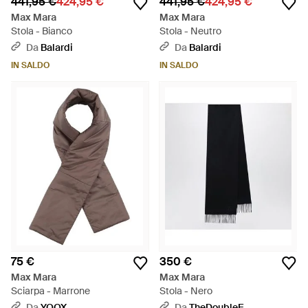
441,95 €
424,95 €
441,95 €
424,95 €
Max Mara
Max Mara
Stola - Bianco
Stola - Neutro
Da
Balardi
Da
Balardi
IN SALDO
IN SALDO
75 €
350 €
Max Mara
Max Mara
Sciarpa - Marrone
Stola - Nero
Da
YOOX
Da
TheDoubleF