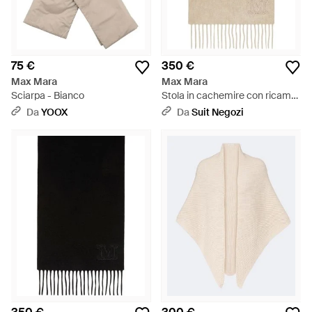
75 €
350 €
Max Mara
Max Mara
Sciarpa - Bianco
Stola in cachemire con ricamo
monogram - Bianco
Da
YOOX
Da
Suit Negozi