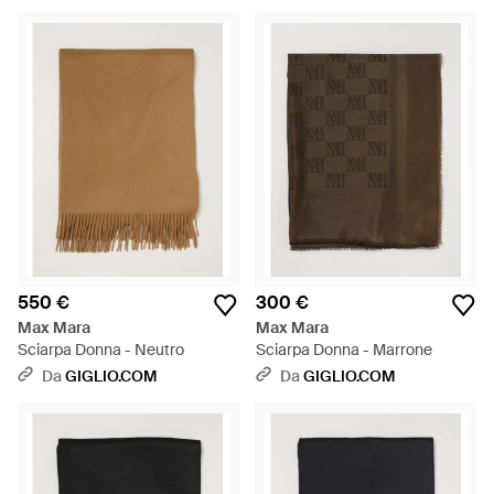
Le sue linee immacolate sono un investimento per il
guardaroba professionale, e includono inoltre accessori a
completamento dei tuoi look. Troverai sciarpe nei toni classici
e con stampe per un look discreto, in cachemire super
morbido, in misto lana e seta. Scegli tu il modello che fa al
caso tuo: tinta unita di giorno e stampato per la sera.
550 €
300 €
Max Mara
Max Mara
Sciarpa Donna - Neutro
Sciarpa Donna - Marrone
Da
GIGLIO.COM
Da
GIGLIO.COM