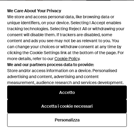
We Care About Your Privacy
We Care About Your Privacy
We store and access personal data, like browsing data or
We store and access personal data, like browsing data or
unique identifiers, on your device. Selecting I Accept enables
unique identifiers, on your device. Selecting I Accept enables
tracking technologies. Selecting Reject All or withdrawing your
tracking technologies. Selecting Reject All or withdrawing your
consent will disable them. If trackers are disabled, some
consent will disable them. If trackers are disabled, some
350 €
550 €
content and ads you see may not be as relevant to you. You
content and ads you see may not be as relevant to you. You
Max Mara
Max Mara
can change your choices or withdraw consent at any time by
can change your choices or withdraw consent at any time by
Sciarpa - Neutro
Sciarpa Nera - Nero
clicking the Cookie Settings link at the bottom of the page. For
clicking the Cookie Settings link at the bottom of the page. For
Da
TheDoubleF
Da
TheDoubleF
more details, refer to our
more details, refer to our
Cookie Policy
Cookie Policy
.
.
We and our partners process data to provide:
We and our partners process data to provide:
Store and/or access information on a device. Personalised
Store and/or access information on a device. Personalised
advertising and content, advertising and content
advertising and content, advertising and content
measurement, audience research and services development.
measurement, audience research and services development.
Accetto
Accetto
Accetta i cookie necessari
Accetta i cookie necessari
Personalizza
Personalizza