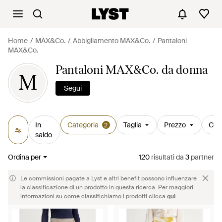
Home
MAX&Co.
Abbigliamento MAX&Co.
Pantaloni
MAX&Co.
Pantaloni MAX&Co. da donna
M
Segui
In
Categoria
Taglia
Prezzo
Col
2
saldo
Ordina per
120
risultati
da
3
partner
Le commissioni pagate a Lyst e altri benefit possono influenzare
la classificazione di un prodotto in questa ricerca. Per maggiori
informazioni su come classifichiamo i prodotti clicca
qui
.