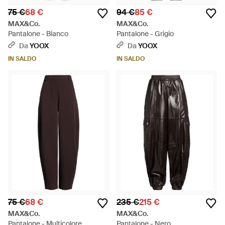
75 €
68 €
94 €
85 €
MAX&Co.
MAX&Co.
Pantalone - Bianco
Pantalone - Grigio
Da
YOOX
Da
YOOX
IN SALDO
IN SALDO
75 €
68 €
235 €
215 €
MAX&Co.
MAX&Co.
Pantalone - Multicolore
Pantalone - Nero