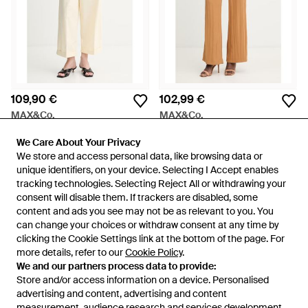
109,90 €
102,99 €
MAX&Co.
MAX&Co.
Pantaloni Da Donna - Neutro
Pantaloni Mcoocarina - Neutro
We Care About Your Privacy
We Care About Your Privacy
Da
Answear
Da
Answear
We store and access personal data, like browsing data or
We store and access personal data, like browsing data or
unique identifiers, on your device. Selecting I Accept enables
unique identifiers, on your device. Selecting I Accept enables
tracking technologies. Selecting Reject All or withdrawing your
tracking technologies. Selecting Reject All or withdrawing your
consent will disable them. If trackers are disabled, some
consent will disable them. If trackers are disabled, some
content and ads you see may not be as relevant to you. You
content and ads you see may not be as relevant to you. You
can change your choices or withdraw consent at any time by
can change your choices or withdraw consent at any time by
clicking the Cookie Settings link at the bottom of the page. For
clicking the Cookie Settings link at the bottom of the page. For
more details, refer to our
more details, refer to our
Cookie Policy
Cookie Policy
.
.
We and our partners process data to provide:
We and our partners process data to provide:
Store and/or access information on a device. Personalised
Store and/or access information on a device. Personalised
advertising and content, advertising and content
advertising and content, advertising and content
measurement, audience research and services development.
measurement, audience research and services development.