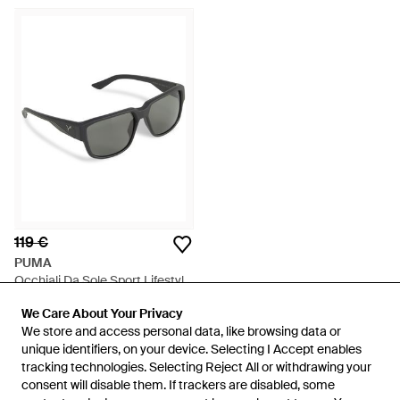
119 €
PUMA
Occhiali Da Sole Sport Lifestyle
- Grigio
Da
PUMA
We Care About Your Privacy
We Care About Your Privacy
ESAURITO
We store and access personal data, like browsing data or
We store and access personal data, like browsing data or
unique identifiers, on your device. Selecting I Accept enables
unique identifiers, on your device. Selecting I Accept enables
tracking technologies. Selecting Reject All or withdrawing your
tracking technologies. Selecting Reject All or withdrawing your
consent will disable them. If trackers are disabled, some
consent will disable them. If trackers are disabled, some