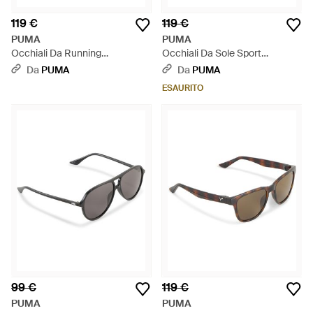
119 €
119 €
PUMA
PUMA
Occhiali Da Running
Occhiali Da Sole Sport
Performance Lite, Accessori,
Lifestyle, Accessori, Nero -
Da
PUMA
Da
PUMA
Nero - Grigio
Metallizzato
ESAURITO
99 €
119 €
PUMA
PUMA