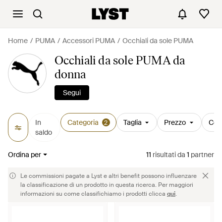
Home
PUMA
Accessori PUMA
Occhiali da sole PUMA
Occhiali da sole PUMA da
donna
Segui
In
Categoria
Taglia
Prezzo
Col
2
saldo
Ordina per
11
risultati
da
1
partner
Le commissioni pagate a Lyst e altri benefit possono influenzare
la classificazione di un prodotto in questa ricerca. Per maggiori
informazioni su come classifichiamo i prodotti clicca
qui
.