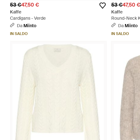
53 €
47,50 €
53 €
47,50 
Kaffe
Kaffe
Cardigans - Verde
Round-Neck Kn
Da
Miinto
Da
Miinto
IN SALDO
IN SALDO