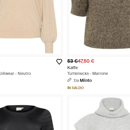
€
53 €
47,50 €
Kaffe
itwear - Neutro
Turtlenecks - Marrone
Da
Miinto
IN SALDO