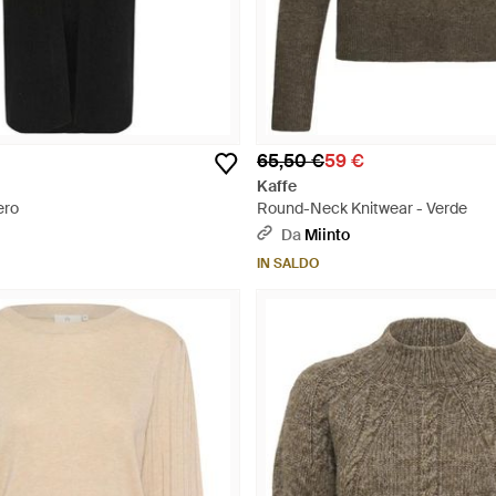
65,50 €
59 €
Kaffe
ero
Round-Neck Knitwear - Verde
Da
Miinto
IN SALDO