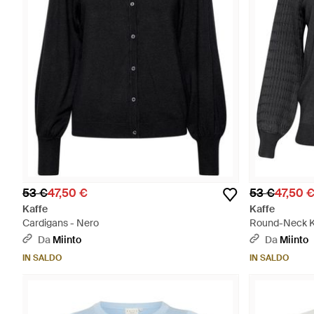
53 €
47,50 €
53 €
47,50 
Kaffe
Kaffe
Cardigans - Nero
Round-Neck K
Da
Miinto
Da
Miinto
IN SALDO
IN SALDO