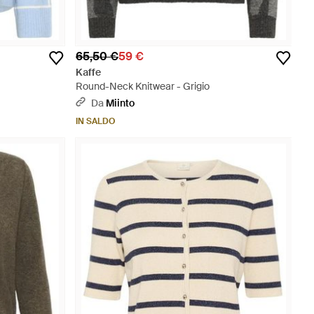
65,50 €
59 €
Kaffe
Round-Neck Knitwear - Grigio
Da
Miinto
IN SALDO