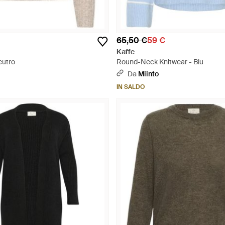
65,50 €
59 €
Kaffe
eutro
Round-Neck Knitwear - Blu
Da
Miinto
IN SALDO