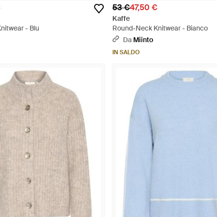
€
53 €
47,50 €
Kaffe
itwear - Blu
Round-Neck Knitwear - Bianco
Da
Miinto
IN SALDO