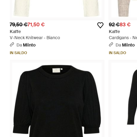
79,50 €
71,50 €
92 €
83 €
Kaffe
Kaffe
V-Neck Knitwear - Bianco
Cardigans - N
Da
Miinto
Da
Miinto
IN SALDO
IN SALDO