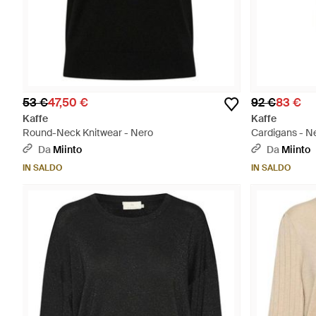
53 €
47,50 €
92 €
83 €
Kaffe
Kaffe
Round-Neck Knitwear - Nero
Cardigans - N
Da
Miinto
Da
Miinto
IN SALDO
IN SALDO