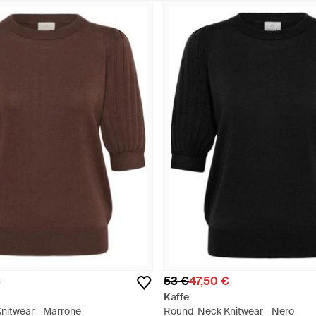
€
53 €
47,50 €
Kaffe
nitwear - Marrone
Round-Neck Knitwear - Nero