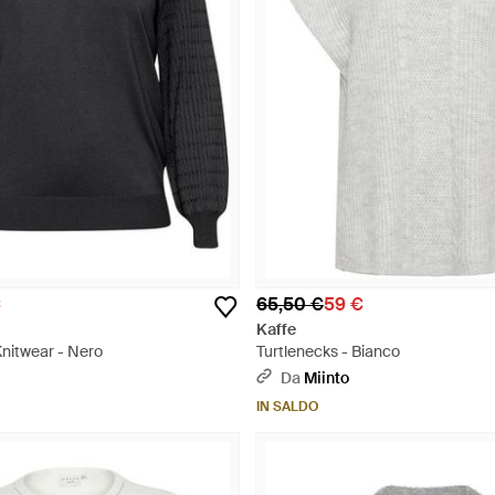
€
65,50 €
59 €
Kaffe
nitwear - Nero
Turtlenecks - Bianco
Da
Miinto
IN SALDO