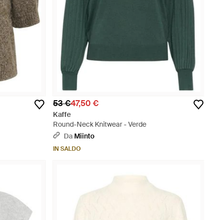
53 €
47,50 €
Kaffe
Round-Neck Knitwear - Verde
Da
Miinto
IN SALDO