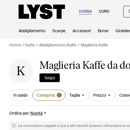
DONNA
UOMO
Abbigliamento
Scarpe
Accessori
Borse
Gioielle
Home
Kaffe
Abbigliamento Kaffe
Maglieria Kaffe
Maglieria Kaffe da d
K
Segui
In saldo
Categoria
Taglia
Prezzo
Color
2
Ordina per
:
Novità
Le commissioni pagate a Lyst e altri benefit possono influenzare la cl