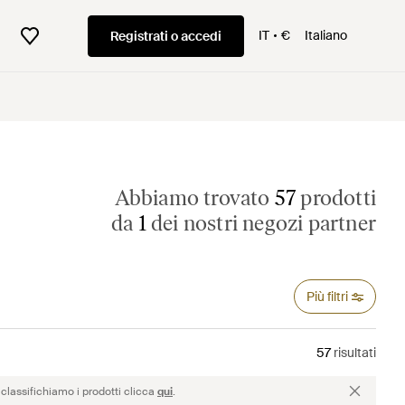
IT
€
Italiano
Registrati o accedi
Abbiamo trovato
57
prodotti
da
1
dei nostri negozi partner
Più filtri
57
risultati
classifichiamo i prodotti clicca
qui
.