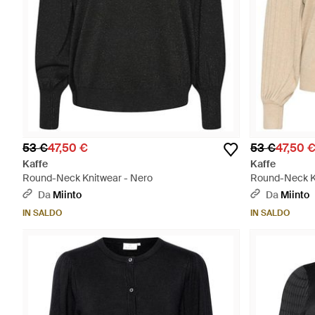
53 €
47,50 €
53 €
47,50 
Kaffe
Kaffe
Round-Neck Knitwear - Nero
Round-Neck Kn
Da
Miinto
Da
Miinto
IN SALDO
IN SALDO