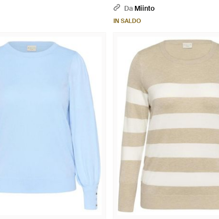
Da
Miinto
IN SALDO