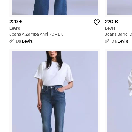
220 €
220 €
Levi's
Levi's
Jeans A Zampa Anni '70 - Blu
Jeans Barrel D
Da
Levi's
Da
Levi's