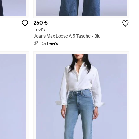
250 €
Levi's
Jeans Max Loose A 5 Tasche - Blu
Da
Levi's