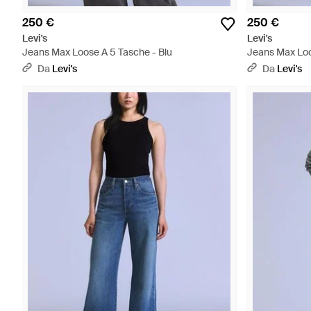
250 €
250 €
Levi's
Levi's
Jeans Max Loose A 5 Tasche - Blu
Jeans Max Loo
Da
Levi's
Da
Levi's