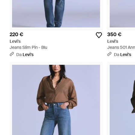
220 €
350 €
Levi's
Levi's
Jeans Slim Pin - Blu
Jeans 501 Anni
Da
Levi's
Da
Levi's