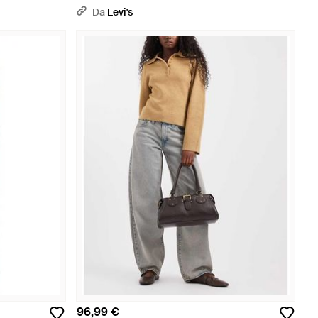
Da
Levi's
96,99 €