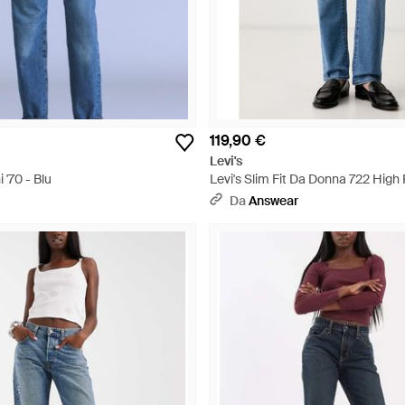
119,90 €
Levi's
 '70 - Blu
Levi's Slim Fit Da Donna 722 High 
Da
Answear