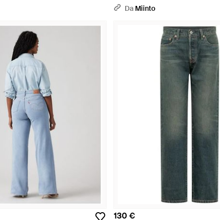
Da
Miinto
130 €