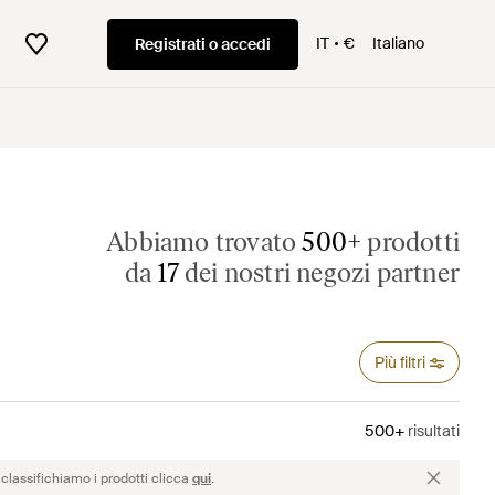
IT
€
Italiano
Registrati o accedi
Abbiamo trovato
500+
prodotti
da
17
dei nostri negozi partner
Più filtri
500+
risultati
classifichiamo i prodotti clicca
qui
.