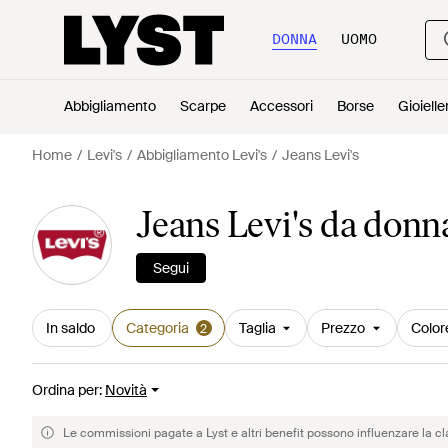
DONNA
UOMO
Abbigliamento
Scarpe
Accessori
Borse
Gioielle
Home
Levi's
Abbigliamento Levi's
Jeans Levi's
Jeans Levi's da donn
Segui
In saldo
Categoria
Taglia
Prezzo
Color
2
Ordina per
:
Novità
Le commissioni pagate a Lyst e altri benefit possono influenzare la cl