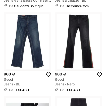
Jeans A Vita Bassa Con Nastro
Jeans a palazzo - Blu
Web Sul Lato E Gamba
Da
Gaudenzi Boutique
Da
TheCorner.com
Svasata - Blu
980 €
980 €
Gucci
Gucci
Jeans - Blu
Jeans - Nero
Da
TESSABIT
Da
TESSABIT