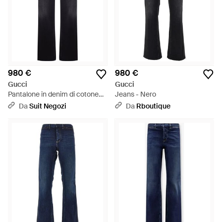
980 €
980 €
Gucci
Gucci
Pantalone in denim di cotone
Jeans - Nero
con nastro web - Blu
Da
Suit Negozi
Da
Rboutique