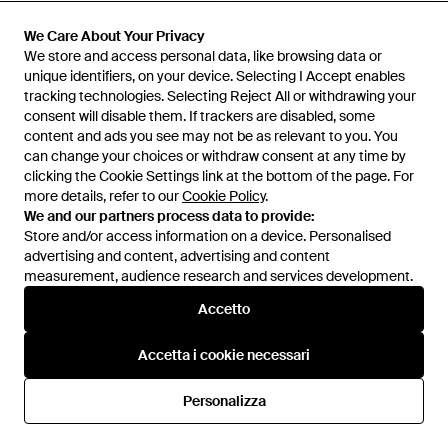
We Care About Your Privacy
We Care About Your Privacy
We store and access personal data, like browsing data or
We store and access personal data, like browsing data or
unique identifiers, on your device. Selecting I Accept enables
unique identifiers, on your device. Selecting I Accept enables
tracking technologies. Selecting Reject All or withdrawing your
tracking technologies. Selecting Reject All or withdrawing your
consent will disable them. If trackers are disabled, some
consent will disable them. If trackers are disabled, some
content and ads you see may not be as relevant to you. You
content and ads you see may not be as relevant to you. You
can change your choices or withdraw consent at any time by
can change your choices or withdraw consent at any time by
clicking the Cookie Settings link at the bottom of the page. For
clicking the Cookie Settings link at the bottom of the page. For
more details, refer to our
more details, refer to our
Cookie Policy
Cookie Policy
.
.
We and our partners process data to provide:
We and our partners process data to provide:
Store and/or access information on a device. Personalised
Store and/or access information on a device. Personalised
1.200 €
advertising and content, advertising and content
advertising and content, advertising and content
680 €
measurement, audience research and services development.
measurement, audience research and services development.
Gucci
Gucci
Jeans Flared - Blu
Jeans Slim-Fit - Blu
Accetto
Accetto
Da
Mytheresa
Da
D'aniello Boutique
ESAURITO
ESAURITO
Accetta i cookie necessari
Accetta i cookie necessari
Personalizza
Personalizza