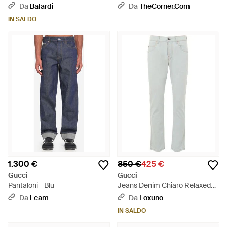
Blu
Da
Balardi
Da
TheCorner.com
IN SALDO
1.300 €
850 €
425 €
Gucci
Gucci
Pantaloni - Blu
Jeans Denim Chiaro Relaxed
Fit - Grigio
Da
Leam
Da
Loxuno
IN SALDO