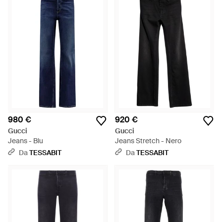
artigiana italiana, per la quale Gucci è tanto rinomato. Questo
valore viene trasmesso alla selezione di jeans del brand, che
include modelli a gamba dritta, slim e regular. Non mancano
dettagli vintage, baffature ed effetti sbiaditi.
980 €
920 €
Gucci
Gucci
Jeans - Blu
Jeans Stretch - Nero
Da
TESSABIT
Da
TESSABIT