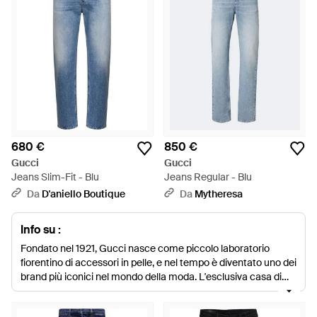
680 €
850 €
Gucci
Gucci
Jeans Slim-Fit - Blu
Jeans Regular - Blu
Da
D'aniello Boutique
Da
Mytheresa
Info su :
Fondato nel 1921, Gucci nasce come piccolo laboratorio
fiorentino di accessori in pelle, e nel tempo è diventato uno dei
brand più iconici nel mondo della moda. L'esclusiva casa di
moda crea collezioni di abbigliamento uomo/donna e di
accessori che rimangono fedeli all'impeccabile tradizione