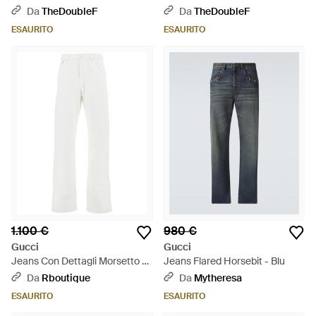
Slavato - Blu
Da
TheDoubleF
Da
TheDoubleF
ESAURITO
ESAURITO
1.100 €
980 €
Gucci
Gucci
Jeans Con Dettagli Morsetto -
Jeans Flared Horsebit - Blu
Bianco
Da
Rboutique
Da
Mytheresa
ESAURITO
ESAURITO