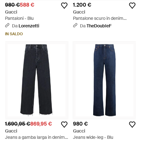
980 €
588 €
1.200 €
Gucci
Gucci
Pantaloni - Blu
Pantalone scuro in denim
délavé - Blu
Da
Lorenzetti
Da
TheDoubleF
IN SALDO
1.690,95 €
869,95 €
980 €
Gucci
Gucci
Jeans a gamba larga in denim -
Jeans wide-leg - Blu