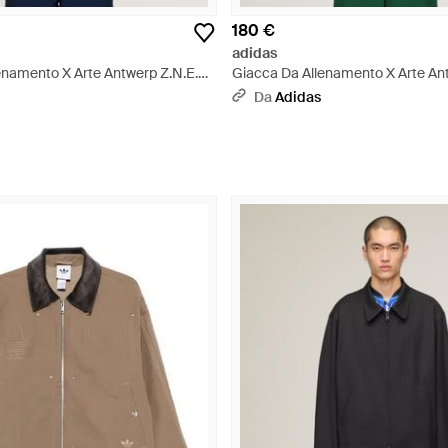
180 €
adidas
enamento X Arte Antwerp Z.N.E.
Giacca Da Allenamento X Arte Ant
ll-Zip - Blu
Material Mix Full-Zip - Verde
Da
Adidas