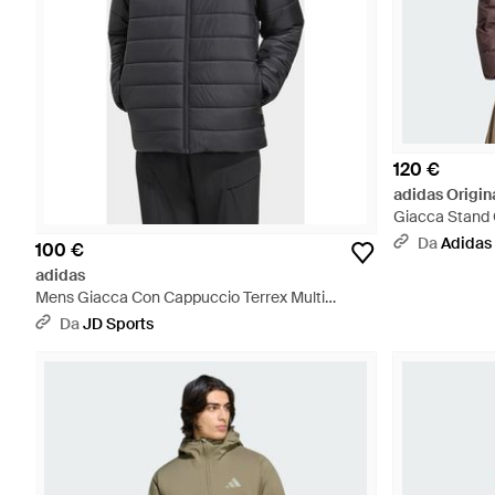
120 €
adidas Origin
Giacca Stand 
Da
Adidas
100 €
adidas
Mens Giacca Con Cappuccio Terrex Multi
Essentials Climawarm Insulated - Blu
Da
JD Sports