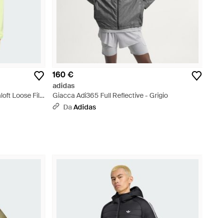
160 €
adidas
oft Loose Fill
Giacca Adi365 Full Reflective - Grigio
Da
Adidas