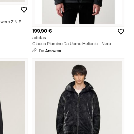
werp Z.N.E.
199,90 €
adidas
Giacca Piumino Da Uomo Helionic - Nero
Da
Answear