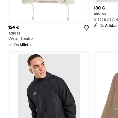
180 €
adidas
Giacca Da All
Material Mix Fu
Da
Adidas
124 €
adidas
Vests - Neutro
Da
Miinto