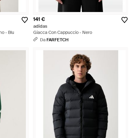
141 €
adidas
o - Blu
Giacca Con Cappuccio - Nero
Da
FARFETCH