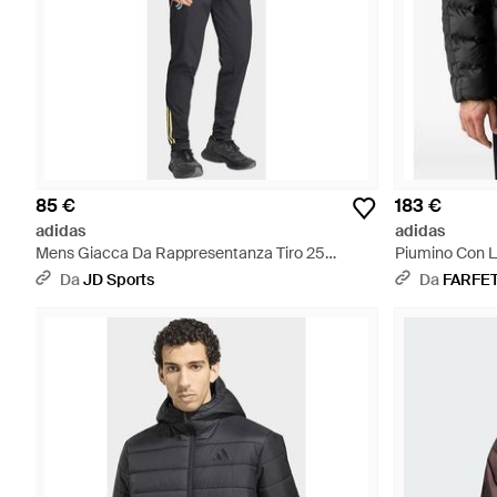
85 €
183 €
adidas
adidas
Mens Giacca Da Rappresentanza Tiro 25
Piumino Con L
Competition Juventus - Blu
Da
JD Sports
Da
FARFE