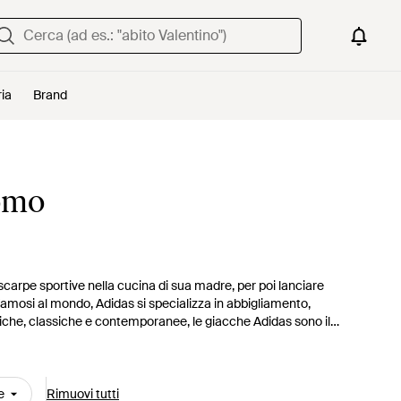
ria
Brand
uomo
scarpe sportive nella cucina di sua madre, per poi lanciare
famosi al mondo, Adidas si specializza in abbigliamento,
Pratiche, classiche e contemporanee, le giacche Adidas sono il
lta, fra caldi piumini in piuma d'oca, parka bicolore e giacche a
e
Rimuovi tutti