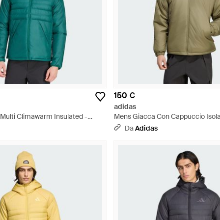
150 €
adidas
 Multi Climawarm Insulated -
Mens Giacca Con Cappuccio Isolat
Primaloft - Verde
Da
Adidas