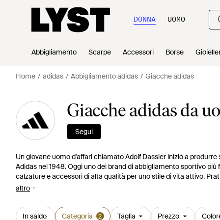
DONNA
UOMO
Abbigliamento
Scarpe
Accessori
Borse
Gioielle
Home
adidas
Abbigliamento adidas
Giacche adidas
Giacche adidas da 
Segui
Un giovane uomo d'affari chiamato Adolf Dassler iniziò a produrre 
Adidas nel 1948. Oggi uno dei brand di abbigliamento sportivo più 
calzature e accessori di alta qualità per uno stile di vita attivo. 
capo perfetto per la tua collezione. Avrai solo l'imbarazzo della sce
altro
vento leggere con cerniera.
In saldo
Categoria
Taglia
Prezzo
Color
2