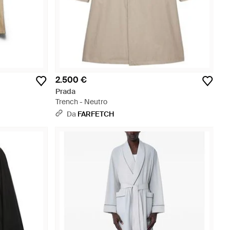
2.500 €
Prada
Trench - Neutro
Da
FARFETCH