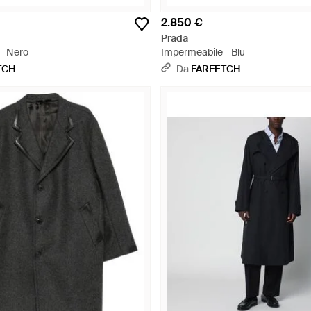
2.850 €
Prada
- Nero
Impermeabile - Blu
TCH
Da
FARFETCH