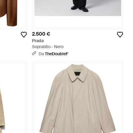
2.500 €
Prada
Soprabito - Nero
Da
TheDoubleF