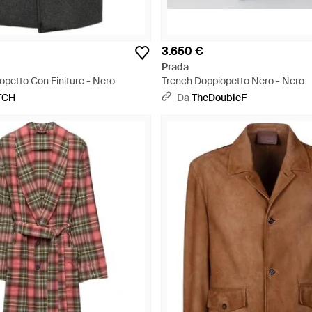
3.650 €
Prada
petto Con Finiture - Nero
Trench Doppiopetto Nero - Nero
TCH
Da
TheDoubleF