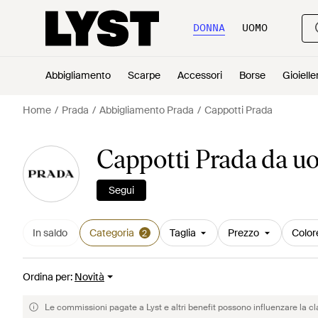
DONNA
UOMO
Abbigliamento
Scarpe
Accessori
Borse
Gioielle
Home
Prada
Abbigliamento Prada
Cappotti Prada
Cappotti Prada da 
Segui
In saldo
Categoria
Taglia
Prezzo
Color
2
Ordina per
:
Novità
Le commissioni pagate a Lyst e altri benefit possono influenzare la cl