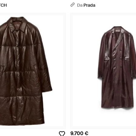
TCH
Da
Prada
9.700 €