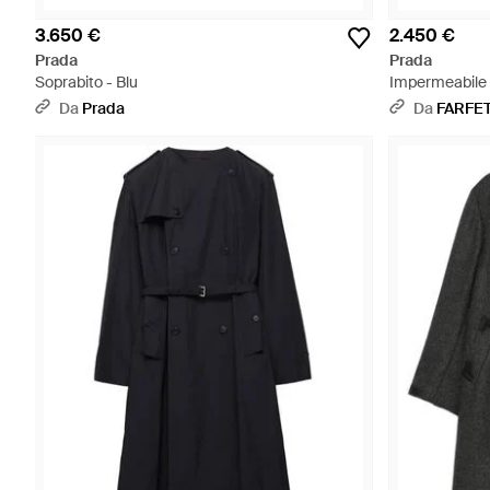
3.650 €
2.450 €
Prada
Prada
Soprabito - Blu
Impermeabile 
Da
Prada
Da
FARFE