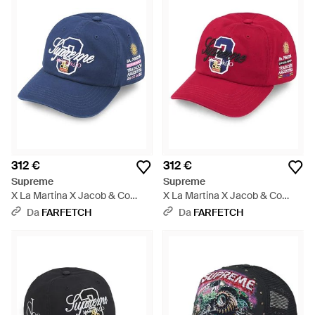
312 €
312 €
Supreme
Supreme
X La Martina X Jacob & Co
X La Martina X Jacob & Co
Cappello Da Baseball - Blu
Cappello - Rosso
Da
FARFETCH
Da
FARFETCH