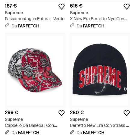
187 €
515 €
Supreme
Supreme
Passamontagna Futura - Verde
X New Era Berretto Nyc Con
Strass - Arancione
Da
FARFETCH
Da
FARFETCH
299 €
280 €
Supreme
Supreme
Cappello Da Baseball Con
Berretto New Era Con Strass -
Ricamo - Rosso
Rosso
Da
FARFETCH
Da
FARFETCH