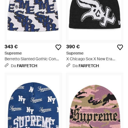
343 €
390 €
Supreme
Supreme
Berretto Slanted Gothic Con
X Chicago Sox X New Era
Monogramma - Blu
Berretto - Nero
Da
FARFETCH
Da
FARFETCH