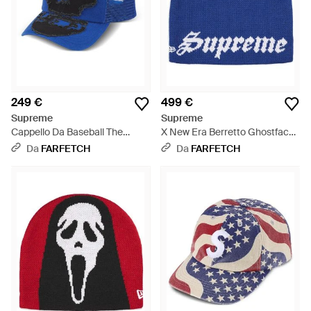
249 €
499 €
Supreme
Supreme
Cappello Da Baseball The
X New Era Berretto Ghostface
Misfits - Blu
- Blu
Da
FARFETCH
Da
FARFETCH