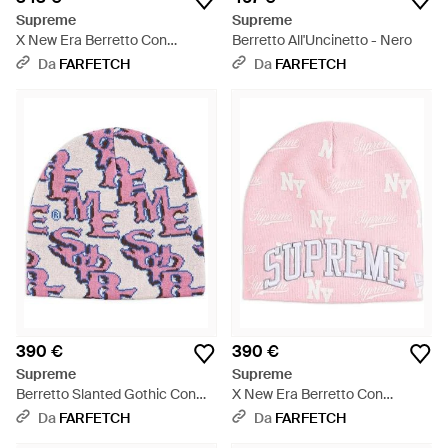
Supreme
Supreme
X New Era Berretto Con
Berretto All'Uncinetto - Nero
Monogramma - Verde
Da
FARFETCH
Da
FARFETCH
390 €
390 €
Supreme
Supreme
Berretto Slanted Gothic Con
X New Era Berretto Con
Monogramma - Viola
Monogramma - Rosa
Da
FARFETCH
Da
FARFETCH