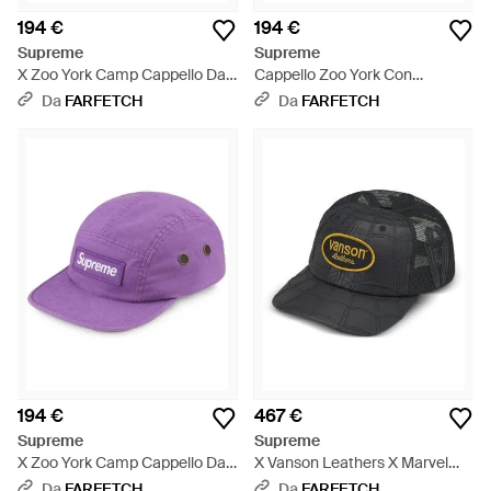
194 €
194 €
Supreme
Supreme
X Zoo York Camp Cappello Da
Cappello Zoo York Con
Baseball Con Applicazione -
Applicazione Logo - Verde
Da
FARFETCH
Da
FARFETCH
Rosa
194 €
467 €
Supreme
Supreme
X Zoo York Camp Cappello Da
X Vanson Leathers X Marvel
Baseball Con Applicazione -
Cappello Da Baseball Con
Da
FARFETCH
Da
FARFETCH