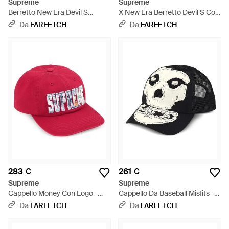
Supreme
Supreme
Berretto New Era Devil S
X New Era Berretto Devil S Con
Gessato - Blu
Logo - Blu
Da
FARFETCH
Da
FARFETCH
283 €
261 €
Supreme
Supreme
Cappello Money Con Logo -
Cappello Da Baseball Misfits -
Rosso
Nero
Da
FARFETCH
Da
FARFETCH