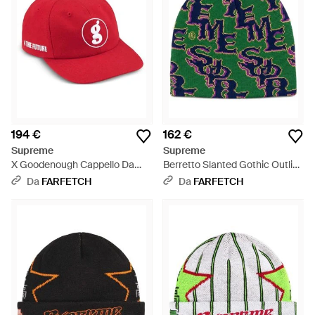
194 €
162 €
Supreme
Supreme
X Goodenough Cappello Da
Berretto Slanted Gothic Outline
Baseball - Rosso
- Verde
Da
FARFETCH
Da
FARFETCH