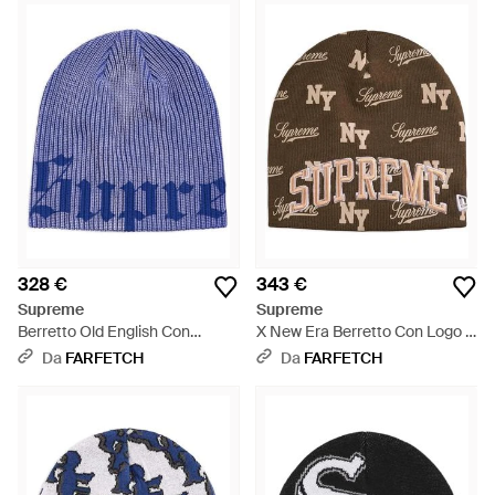
328 €
343 €
Supreme
Supreme
Berretto Old English Con
X New Era Berretto Con Logo -
Stampa - Blu
Marrone
Da
FARFETCH
Da
FARFETCH