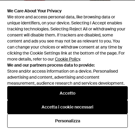
We Care About Your Privacy
We Care About Your Privacy
We store and access personal data, like browsing data or
We store and access personal data, like browsing data or
unique identifiers, on your device. Selecting I Accept enables
unique identifiers, on your device. Selecting I Accept enables
tracking technologies. Selecting Reject All or withdrawing your
tracking technologies. Selecting Reject All or withdrawing your
consent will disable them. If trackers are disabled, some
consent will disable them. If trackers are disabled, some
content and ads you see may not be as relevant to you. You
content and ads you see may not be as relevant to you. You
can change your choices or withdraw consent at any time by
can change your choices or withdraw consent at any time by
clicking the Cookie Settings link at the bottom of the page. For
clicking the Cookie Settings link at the bottom of the page. For
more details, refer to our
more details, refer to our
Cookie Policy
Cookie Policy
.
.
We and our partners process data to provide:
We and our partners process data to provide:
208 €
291 €
Store and/or access information on a device. Personalised
Store and/or access information on a device. Personalised
Supreme
Supreme
advertising and content, advertising and content
advertising and content, advertising and content
Berretto Con Logo - Rosso
Berretto Con Stampa
measurement, audience research and services development.
measurement, audience research and services development.
Camouflage - Verde
Da
FARFETCH
Da
FARFETCH
Accetto
Accetto
Accetta i cookie necessari
Accetta i cookie necessari
Personalizza
Personalizza