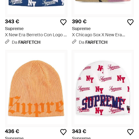
343 €
390 €
Supreme
Supreme
X New Era Berretto Con Logo -
X Chicago Sox X New Era
Blu
Berretto - Viola
Da
FARFETCH
Da
FARFETCH
436 €
343 €
Supreme
Supreme