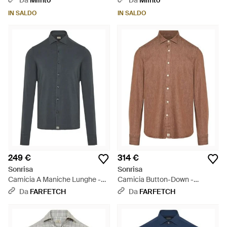
Da
Miinto
Da
Miinto
IN SALDO
IN SALDO
249 €
314 €
Sonrisa
Sonrisa
Camicia A Maniche Lunghe -
Camicia Button-Down -
Blu
Marrone
Da
FARFETCH
Da
FARFETCH