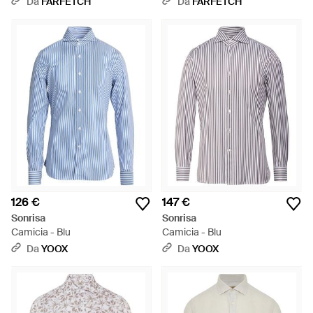
Da
FARFETCH
Da
FARFETCH
126 €
147 €
Sonrisa
Sonrisa
Camicia - Blu
Camicia - Blu
Da
YOOX
Da
YOOX