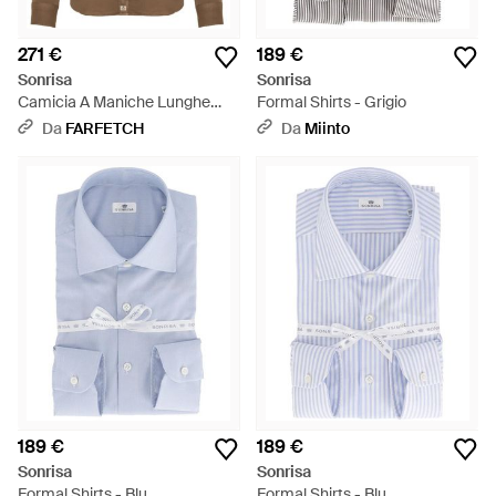
271 €
189 €
Sonrisa
Sonrisa
Camicia A Maniche Lunghe
Formal Shirts - Grigio
Con Colletto A Punta - Marrone
Da
FARFETCH
Da
Miinto
189 €
189 €
Sonrisa
Sonrisa
Formal Shirts - Blu
Formal Shirts - Blu