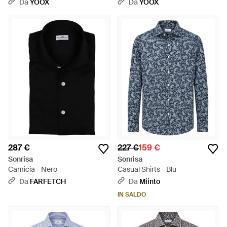
Da
YOOX
Da
YOOX
287 €
227 €
159 €
Sonrisa
Sonrisa
Camicia - Nero
Casual Shirts - Blu
Da
FARFETCH
Da
Miinto
IN SALDO