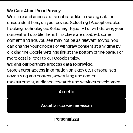
We Care About Your Privacy
We Care About Your Privacy
126 €
We store and access personal data, like browsing data or
We store and access personal data, like browsing data or
126 €
unique identifiers, on your device. Selecting I Accept enables
unique identifiers, on your device. Selecting I Accept enables
Sonrisa
Sonrisa
tracking technologies. Selecting Reject All or withdrawing your
tracking technologies. Selecting Reject All or withdrawing your
Camicia - Blu
Camicia - Blu
consent will disable them. If trackers are disabled, some
consent will disable them. If trackers are disabled, some
Da
YOOX
Da
YOOX
content and ads you see may not be as relevant to you. You
content and ads you see may not be as relevant to you. You
can change your choices or withdraw consent at any time by
can change your choices or withdraw consent at any time by
clicking the Cookie Settings link at the bottom of the page. For
clicking the Cookie Settings link at the bottom of the page. For
more details, refer to our
more details, refer to our
Cookie Policy
Cookie Policy
.
.
We and our partners process data to provide:
We and our partners process data to provide:
Store and/or access information on a device. Personalised
Store and/or access information on a device. Personalised
advertising and content, advertising and content
advertising and content, advertising and content
measurement, audience research and services development.
measurement, audience research and services development.
Accetto
Accetto
Accetta i cookie necessari
Accetta i cookie necessari
Personalizza
Personalizza
79 €
124 €
Sonrisa
Sonrisa