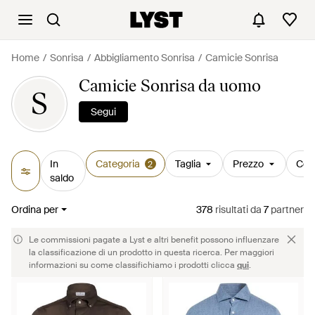
Home
Sonrisa
Abbigliamento Sonrisa
Camicie Sonrisa
Camicie Sonrisa da uomo
S
Segui
In
Categoria
Taglia
Prezzo
Col
2
saldo
Ordina per
378
risultati
da
7
partner
Le commissioni pagate a Lyst e altri benefit possono influenzare
la classificazione di un prodotto in questa ricerca. Per maggiori
informazioni su come classifichiamo i prodotti clicca
qui
.