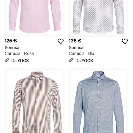
125 €
136 €
Sonrisa
Sonrisa
Camicia - Rosa
Camicia - Blu
Da
YOOX
Da
YOOX