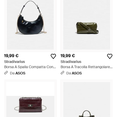
19,99 €
19,99 €
Stradivarius
Stradivarius
Borsa A Spalla Compatta Con
Borsa A Tracolla Rettangolare
Catenina Nera - Nero
Effetto Coccodrillo Color Kaki -
Da
ASOS
Da
ASOS
Verde