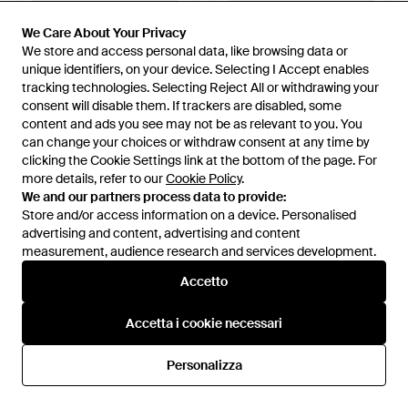
We Care About Your Privacy
We Care About Your Privacy
We store and access personal data, like browsing data or
We store and access personal data, like browsing data or
unique identifiers, on your device. Selecting I Accept enables
unique identifiers, on your device. Selecting I Accept enables
tracking technologies. Selecting Reject All or withdrawing your
tracking technologies. Selecting Reject All or withdrawing your
consent will disable them. If trackers are disabled, some
consent will disable them. If trackers are disabled, some
content and ads you see may not be as relevant to you. You
content and ads you see may not be as relevant to you. You
can change your choices or withdraw consent at any time by
can change your choices or withdraw consent at any time by
clicking the Cookie Settings link at the bottom of the page. For
clicking the Cookie Settings link at the bottom of the page. For
more details, refer to our
more details, refer to our
Cookie Policy
Cookie Policy
.
.
We and our partners process data to provide:
We and our partners process data to provide:
19,99 €
19,99 €
Store and/or access information on a device. Personalised
Store and/or access information on a device. Personalised
Stradivarius
Stradivarius
advertising and content, advertising and content
advertising and content, advertising and content
Mini City Bag Con Patta - Nero
Borsa A Tracolla Piccola -
measurement, audience research and services development.
measurement, audience research and services development.
Marrone
Da
Stradivarius
Da
Stradivarius
Accetto
Accetto
Accetta i cookie necessari
Accetta i cookie necessari
Personalizza
Personalizza