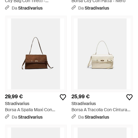
City Bag Con Tiretti -
Borsa City Con Patta - Nero
Multicolore
Da
Stradivarius
Da
Stradivarius
29,99 €
25,99 €
Stradivarius
Stradivarius
Borsa A Spalla Maxi Con
Borsa A Tracolla Con Cintura
Dettaglio Cintura - Marrone
Media - Bianco
Da
Stradivarius
Da
Stradivarius