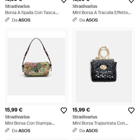
Stradivarius
Stradivarius
Borsa A Spalla Con Tasca
Mini Borsa A Tracolla Effetto
Frontale Nera - Blu
Cocco - Verde
Da
ASOS
Da
ASOS
15,99 €
15,99 €
Stradivarius
Stradivarius
Mini Borsa Con Stampa
Mini Borsa Trapuntata Con
Floreale Color Ecru -
Charm Nera - Blu
Da
ASOS
Da
ASOS
Metallizzato