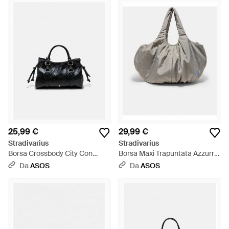
25,99 €
29,99 €
Stradivarius
Stradivarius
Borsa Crossbody City Con
Borsa Maxi Trapuntata Azzurro
Dettaglio Annodato Nera -
Cielo - Grigio
Da
ASOS
Da
ASOS
Nero