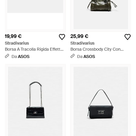
19,99 €
25,99 €
Stradivarius
Stradivarius
Borsa A Tracolla Rigida Effetto
Borsa Crossbody City Con
Cocco Bordeaux - Viola
Dettaglio Annodato Color Khaki
Da
ASOS
Da
ASOS
- Verde