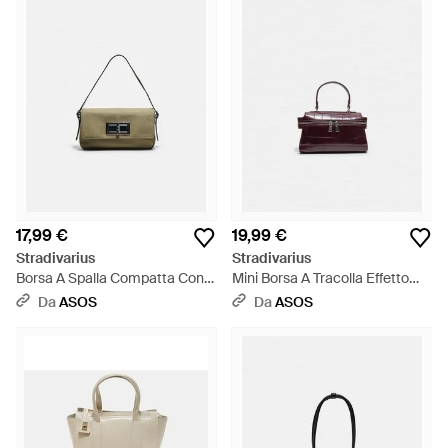
17,99 €
19,99 €
Stradivarius
Stradivarius
Borsa A Spalla Compatta Con
Mini Borsa A Tracolla Effetto
Chiusura Metallica Color Kaki -
Cocco Bordeaux - Bianco
Da
ASOS
Da
ASOS
Verde