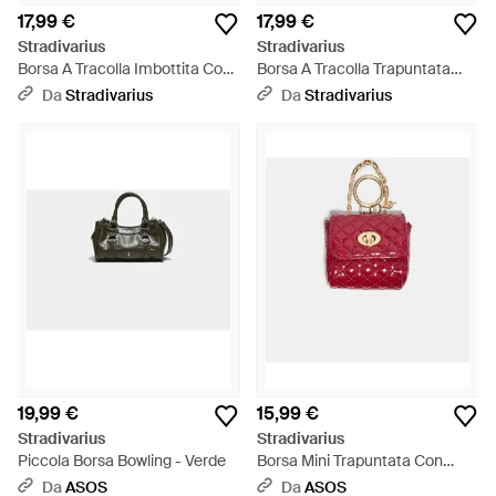
17,99 €
17,99 €
Stradivarius
Stradivarius
Borsa A Tracolla Imbottita Con
Borsa A Tracolla Trapuntata
Manico - Nero
Con Catena - Bianco
Da
Stradivarius
Da
Stradivarius
19,99 €
15,99 €
Stradivarius
Stradivarius
Piccola Borsa Bowling - Verde
Borsa Mini Trapuntata Con
Charm Bordeaux - Rosso
Da
ASOS
Da
ASOS