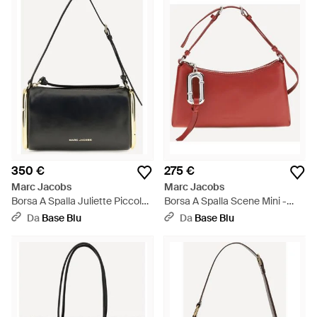
immediata nei quartieri alti, prova la borsa trapuntata Single
Chain Tracolla, mentre i cocktail sono un affare chic con una
pochette bicolore minimalista a portata di mano.
350 €
275 €
Marc Jacobs
Marc Jacobs
Borsa A Spalla Juliette Piccola
Borsa A Spalla Scene Mini -
- Nero
Rosso
Da
Base Blu
Da
Base Blu