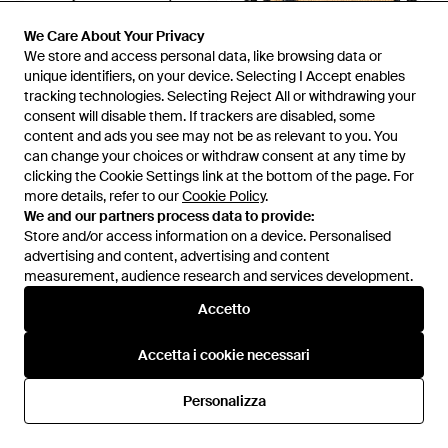
We Care About Your Privacy
We Care About Your Privacy
We store and access personal data, like browsing data or
We store and access personal data, like browsing data or
unique identifiers, on your device. Selecting I Accept enables
unique identifiers, on your device. Selecting I Accept enables
tracking technologies. Selecting Reject All or withdrawing your
tracking technologies. Selecting Reject All or withdrawing your
consent will disable them. If trackers are disabled, some
consent will disable them. If trackers are disabled, some
content and ads you see may not be as relevant to you. You
content and ads you see may not be as relevant to you. You
can change your choices or withdraw consent at any time by
can change your choices or withdraw consent at any time by
385 €
352,50 €
763 €
697 €
clicking the Cookie Settings link at the bottom of the page. For
clicking the Cookie Settings link at the bottom of the page. For
Marc Jacobs
Marc Jacobs
more details, refer to our
more details, refer to our
Cookie Policy
Cookie Policy
.
.
Shoulder Bags - Metallizzato
Cross Body Bags - Nero
We and our partners process data to provide:
We and our partners process data to provide:
Da
Miinto
Da
Miinto
Store and/or access information on a device. Personalised
Store and/or access information on a device. Personalised
IN SALDO
IN SALDO
advertising and content, advertising and content
advertising and content, advertising and content
measurement, audience research and services development.
measurement, audience research and services development.
Accetto
Accetto
Accetta i cookie necessari
Accetta i cookie necessari
Personalizza
Personalizza