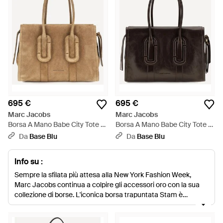
695 €
695 €
Marc Jacobs
Marc Jacobs
Borsa A Mano Babe City Tote -
Borsa A Mano Babe City Tote -
Neutro
Nero
Da
Base Blu
Da
Base Blu
Info su :
Sempre la sfilata più attesa alla New York Fashion Week,
Marc Jacobs continua a colpire gli accessori oro con la sua
collezione di borse. L'iconica borsa trapuntata Stam è
rielaborata in nuovi colori e dimensioni in miniatura, e la tote
oversize Antonia è city cool al suo meglio. Per un'eleganza