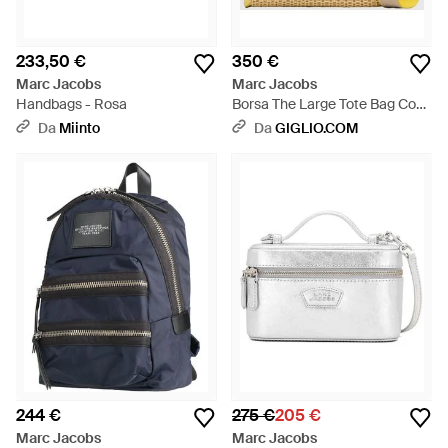
233,50 €
350 €
Marc Jacobs
Marc Jacobs
Handbags - Rosa
Borsa The Large Tote Bag Con
Lavorazione Crochet E Logo
Da
Miinto
Da
GIGLIO.COM
Ricamato - Metallizzato
244 €
275 €
205 €
Marc Jacobs
Marc Jacobs