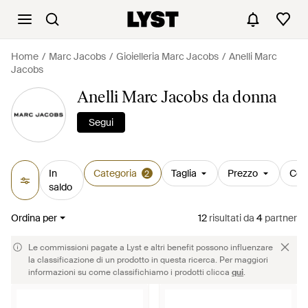
Home
Marc Jacobs
Gioielleria Marc Jacobs
Anelli Marc
Jacobs
Anelli Marc Jacobs da donna
Segui
In
Categoria
Taglia
Prezzo
Col
2
saldo
Ordina per
12
risultati
da
4
partner
Le commissioni pagate a Lyst e altri benefit possono influenzare
la classificazione di un prodotto in questa ricerca. Per maggiori
informazioni su come classifichiamo i prodotti clicca
qui
.