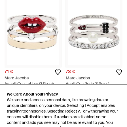
71 €
73 €
Marc Jacobs
Marc Jacobs
Aanelli Con Labbra (3 Pezzi) -
Anelli Con Perle (3 Pezzi) -
Rosso
Bianco
Da
FARFETCH
Da
FARFETCH
We Care About Your Privacy
We Care About Your Privacy
ESAURITO
ESAURITO
We store and access personal data, like browsing data or
We store and access personal data, like browsing data or
unique identifiers, on your device. Selecting I Accept enables
unique identifiers, on your device. Selecting I Accept enables
tracking technologies. Selecting Reject All or withdrawing your
tracking technologies. Selecting Reject All or withdrawing your
consent will disable them. If trackers are disabled, some
consent will disable them. If trackers are disabled, some
content and ads you see may not be as relevant to you. You
content and ads you see may not be as relevant to you. You