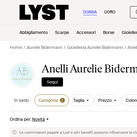
DONNA
UOMO
Abbigliamento
Scarpe
Accessori
Borse
Gioielle
Home
Aurelie Bidermann
Gioielleria Aurelie Bidermann
Anel
Anelli Aurelie Bide
Segui
In saldo
Categoria
Taglia
Prezzo
Color
2
Ordina per
:
Novità
Le commissioni pagate a Lyst e altri benefit possono influenzare la cl