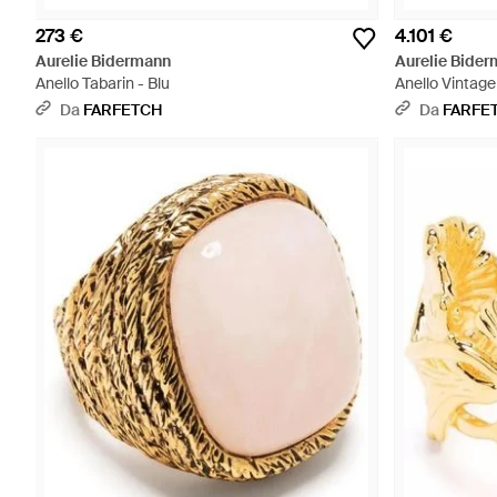
273 €
4.101 €
Aurelie Bidermann
Aurelie Bide
Anello Tabarin - Blu
Anello Vintage
Da
FARFETCH
Da
FARFE