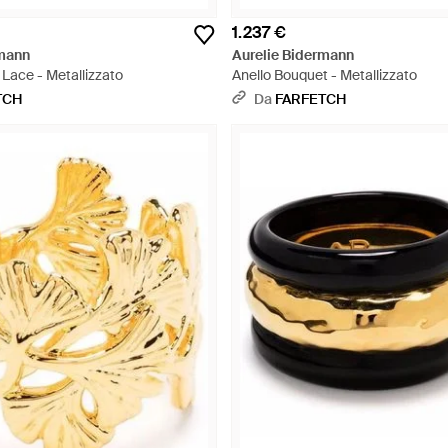
1.237 €
rmann
Aurelie Bidermann
 Lace - Metallizzato
Anello Bouquet - Metallizzato
TCH
Da
FARFETCH