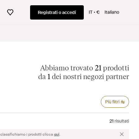
IT
€
Italiano
Registrati o accedi
Abbiamo trovato
21
prodotti
da
1
dei nostri negozi partner
Più filtri
21
risultati
classifichiamo i prodotti clicca
qui
.