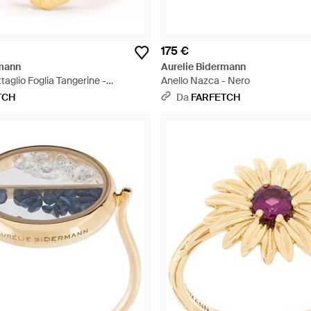
175 €
rmann
Aurelie Bidermann
taglio Foglia Tangerine -
Anello Nazca - Nero
TCH
Da
FARFETCH