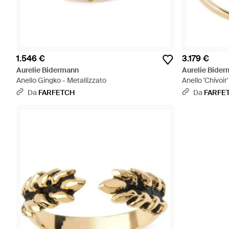
1.546 €
3.179 €
Aurelie Bidermann
Aurelie Bide
Anello Gingko - Metallizzato
Anello 'Chivoir
Da
FARFETCH
Da
FARFE