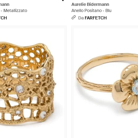
rmann
Aurelie Bidermann
- Metallizzato
Anello Positano - Blu
TCH
Da
FARFETCH