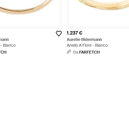
1.237 €
rmann
Aurelie Bidermann
' - Bianco
Anello A Fiore - Bianco
TCH
Da
FARFETCH