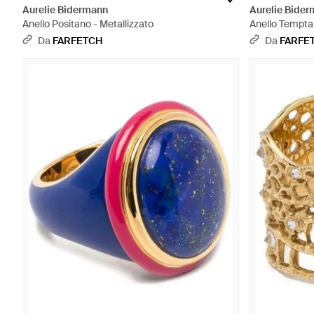
Aurelie Bidermann
Aurelie Bide
Anello Positano - Metallizzato
Anello Tempta 
Da
FARFETCH
Da
FARFE