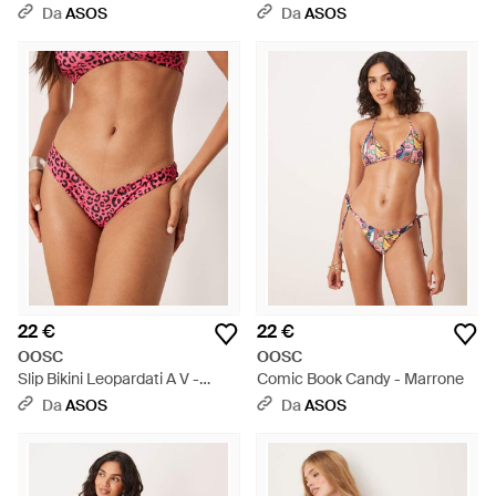
- Rosso
Motivo Effetto Fumetti -
Da
ASOS
Da
ASOS
Marrone
22 €
22 €
OOSC
OOSC
Slip Bikini Leopardati A V -
Comic Book Candy - Marrone
Rosso
Da
ASOS
Da
ASOS