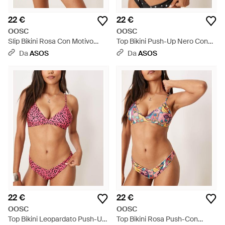
22 €
22 €
OOSC
OOSC
Slip Bikini Rosa Con Motivo
Top Bikini Push-Up Nero Con
Effetto Fumetti E Taglio A V -
Stelle Scintillanti - Nero
Da
ASOS
Da
ASOS
Marrone
22 €
22 €
OOSC
OOSC
Top Bikini Leopardato Push-Up
Top Bikini Rosa Push-Con