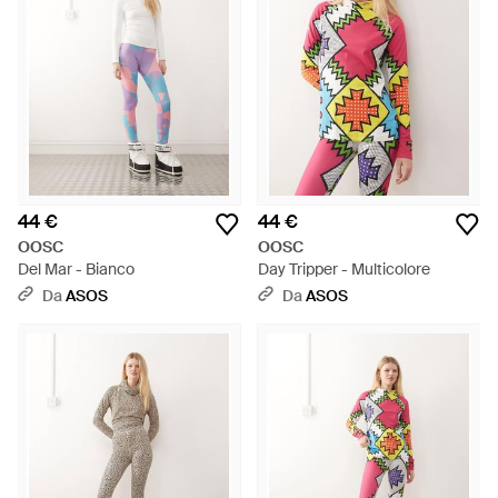
44 €
44 €
OOSC
OOSC
Del Mar - Bianco
Day Tripper - Multicolore
Da
ASOS
Da
ASOS