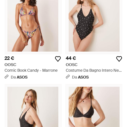
22 €
44 €
OOSC
OOSC
Comic Book Candy - Marrone
Costume Da Bagno Intero Nero
Con Stelle Scintillanti - Nero
Da
ASOS
Da
ASOS