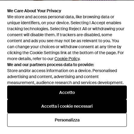
We Care About Your Privacy
We Care About Your Privacy
We store and access personal data, like browsing data or
We store and access personal data, like browsing data or
unique identifiers, on your device. Selecting I Accept enables
unique identifiers, on your device. Selecting I Accept enables
tracking technologies. Selecting Reject All or withdrawing your
tracking technologies. Selecting Reject All or withdrawing your
consent will disable them. If trackers are disabled, some
consent will disable them. If trackers are disabled, some
content and ads you see may not be as relevant to you. You
content and ads you see may not be as relevant to you. You
can change your choices or withdraw consent at any time by
can change your choices or withdraw consent at any time by
clicking the Cookie Settings link at the bottom of the page. For
clicking the Cookie Settings link at the bottom of the page. For
more details, refer to our
more details, refer to our
Cookie Policy
Cookie Policy
.
.
We and our partners process data to provide:
We and our partners process data to provide:
23,99 €
23,99 €
Store and/or access information on a device. Personalised
Store and/or access information on a device. Personalised
OOSC
advertising and content, advertising and content
advertising and content, advertising and content
OOSC
Strike Of Luck - Marrone
measurement, audience research and services development.
measurement, audience research and services development.
Checkmate - Viola
Da
ASOS
Da
ASOS
Accetto
Accetto
Accetta i cookie necessari
Accetta i cookie necessari
Personalizza
Personalizza