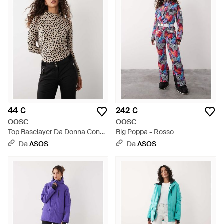
44 €
242 €
OOSC
OOSC
Top Baselayer Da Donna Con
Big Poppa - Rosso
Stampa Effetto Ghepardo -
Da
ASOS
Da
ASOS
Multicolore