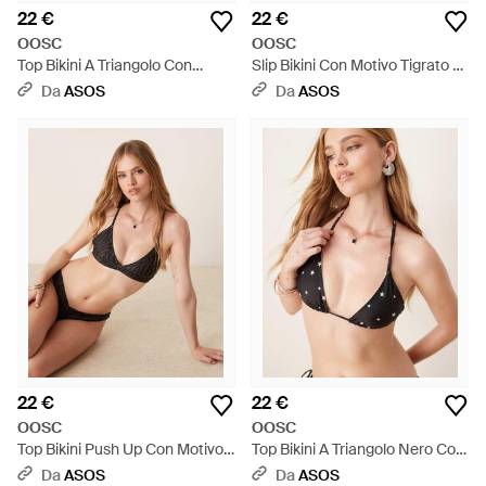
22 €
22 €
OOSC
OOSC
Top Bikini A Triangolo Con
Slip Bikini Con Motivo Tigrato E
Motivo Tigrato - Nero
Laccetti Laterali - Neutro
Da
ASOS
Da
ASOS
22 €
22 €
OOSC
OOSC
Top Bikini Push Up Con Motivo
Top Bikini A Triangolo Nero Con
Tigrato - Neutro
Stelle Scintillanti - Neutro
Da
ASOS
Da
ASOS