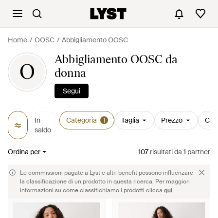
Home
OOSC
Abbigliamento OOSC
Abbigliamento OOSC da
O
donna
Segui
In
Categoria
Taglia
Prezzo
Col
1
saldo
Ordina per
107
risultati
da
1
partner
Le commissioni pagate a Lyst e altri benefit possono influenzare
la classificazione di un prodotto in questa ricerca. Per maggiori
informazioni su come classifichiamo i prodotti clicca
qui
.