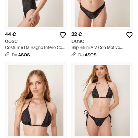
44 €
22 €
OOSC
OOSC
Costume Da Bagno Intero Con
Slip Bikini A V Con Motivo
Motivo Tigrato - Nero
Tigrato - Nero
Da
ASOS
Da
ASOS