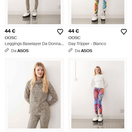
44 €
44 €
OOSC
OOSC
Leggings Baselayer Da Donna
Day Tripper - Bianco
Maculati - Neutro
Da
ASOS
Da
ASOS