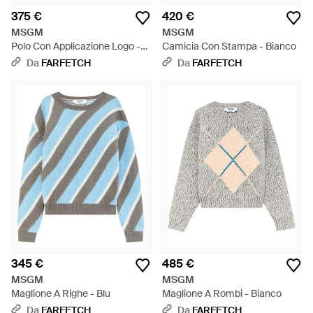
375 €
420 €
MSGM
MSGM
Polo Con Applicazione Logo -
Camicia Con Stampa - Bianco
Grigio
Da
FARFETCH
Da
FARFETCH
345 €
485 €
MSGM
MSGM
Maglione A Righe - Blu
Maglione A Rombi - Bianco
Da
FARFETCH
Da
FARFETCH