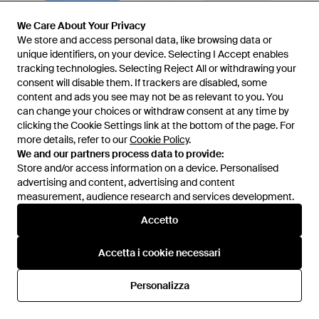
We Care About Your Privacy
We Care About Your Privacy
We store and access personal data, like browsing data or
We store and access personal data, like browsing data or
unique identifiers, on your device. Selecting I Accept enables
unique identifiers, on your device. Selecting I Accept enables
315 €
120 €
tracking technologies. Selecting Reject All or withdrawing your
tracking technologies. Selecting Reject All or withdrawing your
consent will disable them. If trackers are disabled, some
consent will disable them. If trackers are disabled, some
MSGM
MSGM
content and ads you see may not be as relevant to you. You
content and ads you see may not be as relevant to you. You
Camicia Con Ricamo - Blu
T-Shirt Con Applicazione Logo -
can change your choices or withdraw consent at any time by
can change your choices or withdraw consent at any time by
Bianco
Da
FARFETCH
Da
FARFETCH
clicking the Cookie Settings link at the bottom of the page. For
clicking the Cookie Settings link at the bottom of the page. For
more details, refer to our
more details, refer to our
Cookie Policy
Cookie Policy
.
.
We and our partners process data to provide:
We and our partners process data to provide:
Store and/or access information on a device. Personalised
Store and/or access information on a device. Personalised
advertising and content, advertising and content
advertising and content, advertising and content
measurement, audience research and services development.
measurement, audience research and services development.
Accetto
Accetto
Accetta i cookie necessari
Accetta i cookie necessari
Personalizza
Personalizza