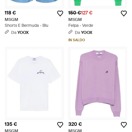
118 €
150 €
127 €
MSGM
MSGM
Shorts E Bermuda - Blu
Felpa - Verde
Da
YOOX
Da
YOOX
IN SALDO
135 €
320 €
MSGM
MSGM