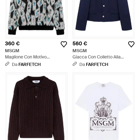
360 €
560 €
MSGM
MSGM
Maglione Con Motivo
Giacca Con Colletto Alla
Geometrico - Grigio
Coreana - Blu
Da
FARFETCH
Da
FARFETCH