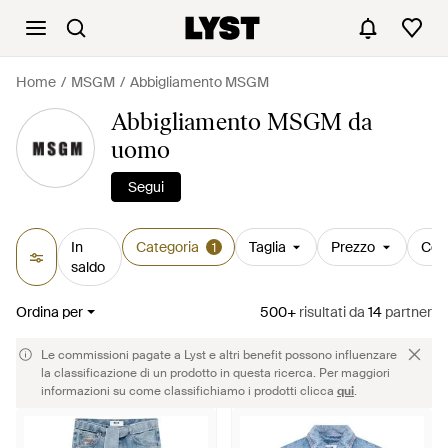
Home
MSGM
Abbigliamento MSGM
Abbigliamento MSGM da
uomo
Segui
In
Categoria
Taglia
Prezzo
Col
1
saldo
Ordina per
500+
risultati
da
14
partner
Le commissioni pagate a Lyst e altri benefit possono influenzare
la classificazione di un prodotto in questa ricerca. Per maggiori
informazioni su come classifichiamo i prodotti clicca
qui
.