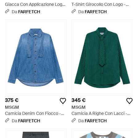
Giacca Con Applicazione Logo
T-Shirt Girocollo Con Logo -
- Marrone
Bianco
Da
FARFETCH
Da
FARFETCH
375 €
345 €
MSGM
MSGM
Camicia Denim Con Fiocco -
Camicia A Righe Con Lacci -
Blu
Verde
Da
FARFETCH
Da
FARFETCH