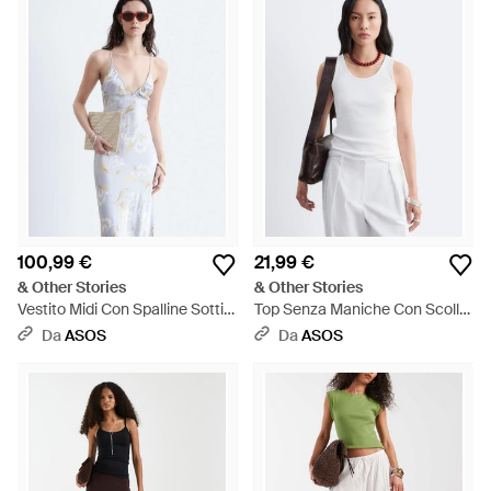
100,99 €
21,99 €
& Other Stories
& Other Stories
Vestito Midi Con Spalline Sottili
Top Senza Maniche Con Scollo
Con Stampa A Fiori E Cut-Out
Rotondo - Bianco
Da
ASOS
Da
ASOS
Sul Retro - Bianco