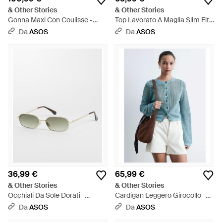
& Other Stories
& Other Stories
Gonna Maxi Con Coulisse -
Top Lavorato A Maglia Slim Fit
Marrone
Color Ruggine - Rosso
Da
ASOS
Da
ASOS
36,99 €
65,99 €
& Other Stories
& Other Stories
Occhiali Da Sole Dorati -
Cardigan Leggero Girocollo -
Neutro
Blu
Da
ASOS
Da
ASOS