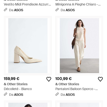
Vestito Midi Prendisole Azzurro
Minigonna A Pieghe Chiaro -
Con Stampa A Fiorellini - Blu
Rosso
Da
ASOS
Da
ASOS
159,99 €
100,99 €
& Other Stories
& Other Stories
Décolleté - Bianco
Pantaloni Balloon Sporco -
Bianco
Da
ASOS
Da
ASOS