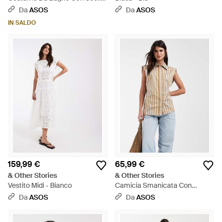
A V E Schiena Bassa Con
Da
ASOS
Da
ASOS
Imbottitura Con Profili A
IN SALDO
Contrasto Bianchi - Blu
159,99 €
65,99 €
& Other Stories
& Other Stories
Vestito Midi - Bianco
Camicia Smanicata Con
Bottoni E Colletto - Blu
Da
ASOS
Da
ASOS