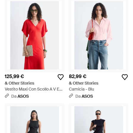
125,99 €
82,99 €
& Other Stories
& Other Stories
Vestito Maxi Con Scollo A V E
Camicia - Blu
Maniche Con Volant - Rosso
Da
ASOS
Da
ASOS