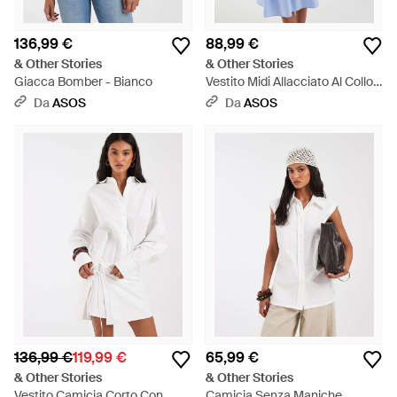
136,99 €
88,99 €
& Other Stories
& Other Stories
Giacca Bomber - Bianco
Vestito Midi Allacciato Al Collo
Con Spalline Sottili E Schiena
Da
ASOS
Da
ASOS
Scoperta Azzurro - Blu
136,99 €
119,99 €
65,99 €
& Other Stories
& Other Stories
Vestito Camicia Corto Con
Camicia Senza Maniche