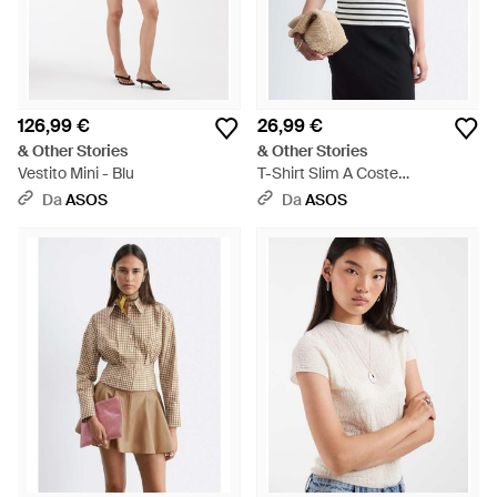
126,99 €
26,99 €
& Other Stories
& Other Stories
Vestito Mini - Blu
T-Shirt Slim A Coste
Morbidissima A Righe Nere -
Da
ASOS
Da
ASOS
Bianco