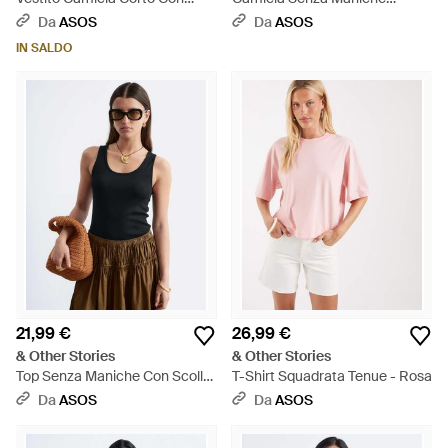
Cintura Annodata - Bianco
Bianca Con Colletto E Bottoni -
Da
ASOS
Da
ASOS
Bianco
IN SALDO
21,99 €
26,99 €
& Other Stories
& Other Stories
Top Senza Maniche Con Scollo
T-Shirt Squadrata Tenue - Rosa
Rotondo - Nero
Da
ASOS
Da
ASOS