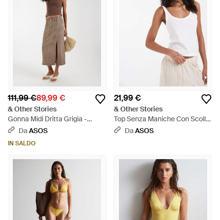
111,99 €
89,99 €
21,99 €
& Other Stories
& Other Stories
Gonna Midi Dritta Grigia -
Top Senza Maniche Con Scollo
Neutro
Rotondo - Bianco
Da
ASOS
Da
ASOS
IN SALDO