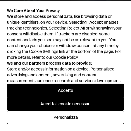
We Care About Your Privacy
We Care About Your Privacy
We store and access personal data, like browsing data or
We store and access personal data, like browsing data or
unique identifiers, on your device. Selecting I Accept enables
unique identifiers, on your device. Selecting I Accept enables
tracking technologies. Selecting Reject All or withdrawing your
tracking technologies. Selecting Reject All or withdrawing your
consent will disable them. If trackers are disabled, some
consent will disable them. If trackers are disabled, some
31,99 €
77,99 €
content and ads you see may not be as relevant to you. You
content and ads you see may not be as relevant to you. You
& Other Stories
& Other Stories
can change your choices or withdraw consent at any time by
can change your choices or withdraw consent at any time by
Mix And Match - Giallo
Costume Da Bagno A Quadri
clicking the Cookie Settings link at the bottom of the page. For
clicking the Cookie Settings link at the bottom of the page. For
Con Scollo A V Profondo -
more details, refer to our
more details, refer to our
Da
ASOS
Cookie Policy
Cookie Policy
Da
.
.
ASOS
Verde
We and our partners process data to provide:
We and our partners process data to provide:
Store and/or access information on a device. Personalised
Store and/or access information on a device. Personalised
advertising and content, advertising and content
advertising and content, advertising and content
measurement, audience research and services development.
measurement, audience research and services development.
Accetto
Accetto
Accetta i cookie necessari
Accetta i cookie necessari
Personalizza
Personalizza