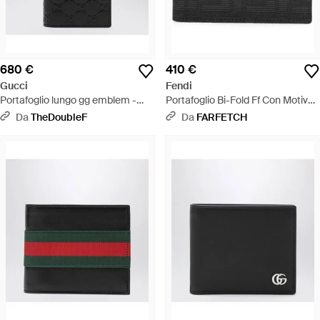
680 €
410 €
Gucci
Fendi
Portafoglio lungo gg emblem -
Portafoglio Bi-Fold Ff Con Motivo
Nero
Zucca Jacquard E Pelle Nera -
Da
TheDoubleF
Da
FARFETCH
Nero