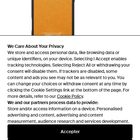
We Care About Your Privacy
We store and access personal data, like browsing data or
unique identifiers, on your device. Selecting I Accept enables
tracking technologies. Selecting Reject All or withdrawing your
consent will disable them. If trackers are disabled, some
1
/
1
content and ads you see may not be as relevant to you. You
can change your choices or withdraw consent at any time by
clicking the Cookie Settings link at the bottom of the page. For
Vendu précédemment chez :
FARFETCH
more details, refer to our
Cookie Policy
.
We and our partners process data to provide:
Store and/or access information on a device. Personalised
advertising and content, advertising and content
measurement, audience research and services development.
Accepter