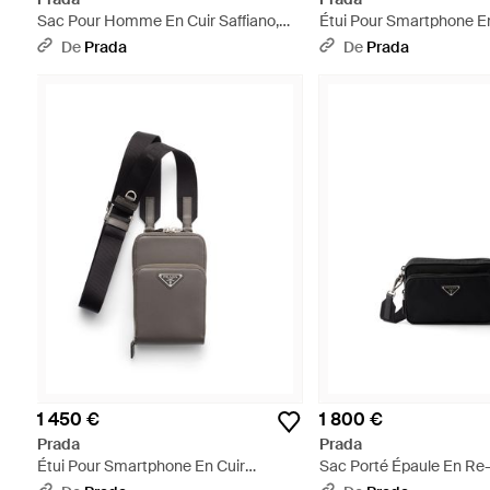
Sac Pour Homme En Cuir Saffiano,
Étui Pour Smartphone E
Homme - Noir
Cuir Saffiano, Homme - 
De
Prada
De
Prada
1 450 €
1 800 €
Prada
Prada
Étui Pour Smartphone En Cuir
Sac Porté Épaule En Re-
Saffiano, Homme - Multicolore
Saffiano, Homme - Noir