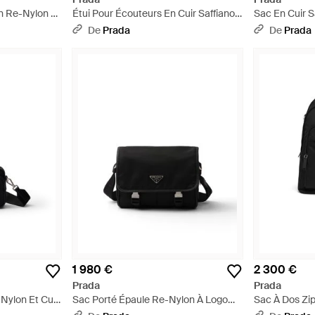
n Re-Nylon Et
Étui Pour Écouteurs En Cuir Saffiano -
Sac En Cuir 
Noir
Blanc
Vert
De
Prada
De
Prada
1 980 €
2 300 €
Prada
Prada
Nylon Et Cuir
Sac Porté Épaule Re-Nylon À Logo
Sac À Dos Zip
Appliqué - Noir