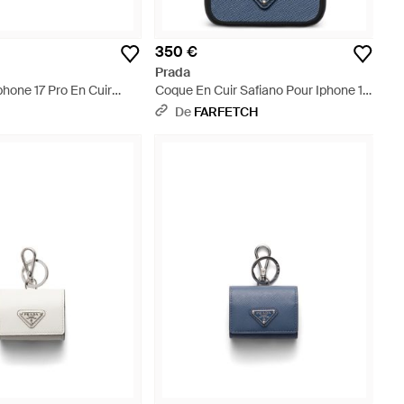
350 €
Prada
hone 17 Pro En Cuir
Coque En Cuir Safiano Pour Iphone 17
mme - Noir
Pro Max - Bleu
De
FARFETCH