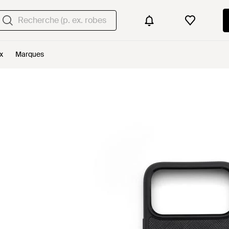
x
Marques