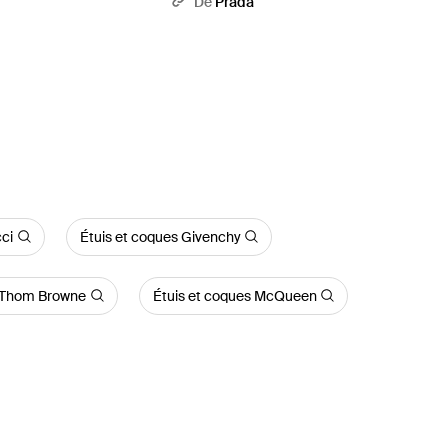
De
Prada
ci
Étuis et coques Givenchy
s Thom Browne
Étuis et coques McQueen