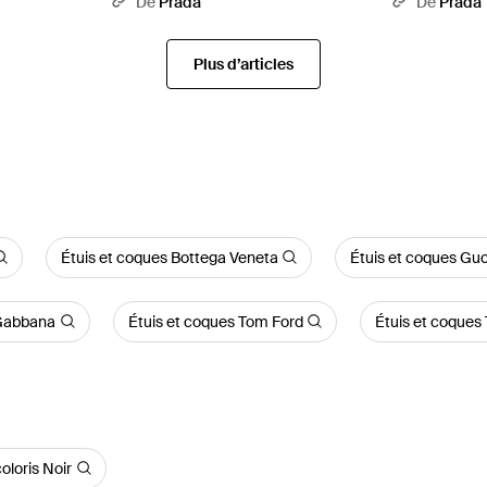
De
Prada
De
Prada
Plus d’articles
Étuis et coques Bottega Veneta
Étuis et coques Guc
 Gabbana
Étuis et coques Tom Ford
Étuis et coque
oloris Noir