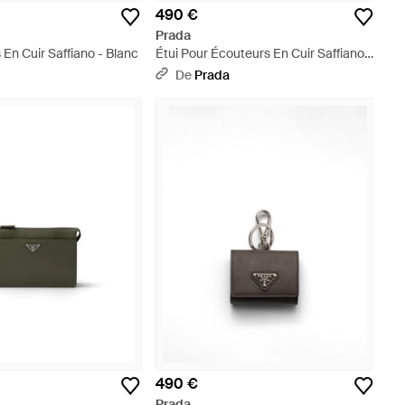
490 €
Prada
 En Cuir Saffiano - Blanc
Étui Pour Écouteurs En Cuir Saffiano
Avec Porte-Clés, Homme - Bleu
De
Prada
490 €
Prada