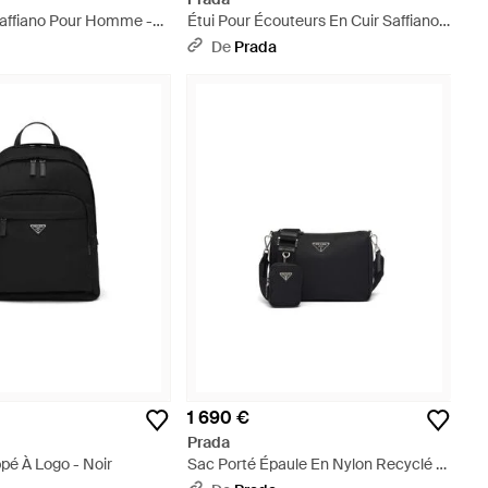
Saffiano Pour Homme -
Étui Pour Écouteurs En Cuir Saffiano
Avec Porte-Clés, Homme - Blanc
De
Prada
1 690 €
Prada
pé À Logo - Noir
Sac Porté Épaule En Nylon Recyclé À
Plaque Logo - Noir