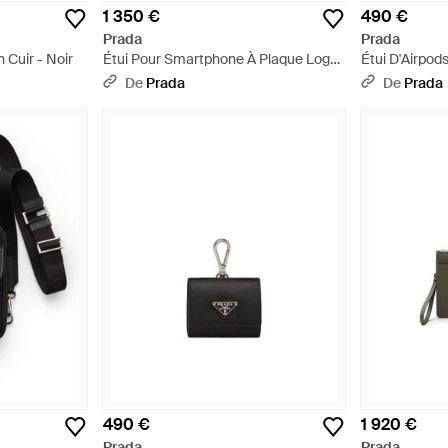
1 350 €
490 €
Prada
Prada
 Cuir - Noir
Étui Pour Smartphone À Plaque Logo
Étui D'Airpods
- Noir
De
Prada
De
Prada
490 €
1 920 €
Prada
Prada