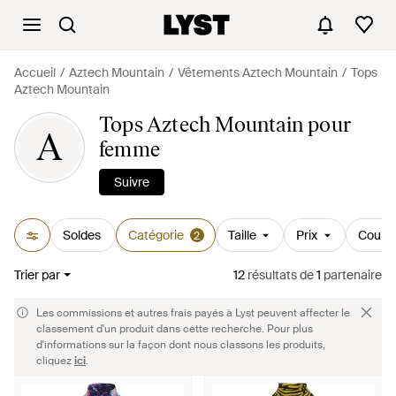
Accueil
Aztech Mountain
Vêtements Aztech Mountain
Tops
Aztech Mountain
Tops Aztech Mountain pour
A
femme
Suivre
Soldes
Catégorie
Taille
Prix
Couleu
2
Trier par
12
résultats
de
1
partenaire
Les commissions et autres frais payés à Lyst peuvent affecter le
classement d'un produit dans cette recherche. Pour plus
d'informations sur la façon dont nous classons les produits,
cliquez
ici
.