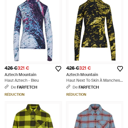
426 €
321 €
426 €
321 €
Aztech Mountain
Aztech Mountain
Haut Aztech - Bleu
Haut Next To Skin À Manches
Longues - Vert
De
FARFETCH
De
FARFETCH
RÉDUCTION
RÉDUCTION