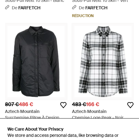
Sous-Pull Next To Skin - Blanc
Sous-Pull Next To Skin - Vert
De
FARFETCH
De
FARFETCH
RÉDUCTION
807 €
486 €
483 €
166 €
Aztech Mountain
Aztech Mountain
Surchemise Pillow À Design
Chemise Loge Peak - Noir
Matelassé - Noir
De
FARFETCH
De
FARFETCH
We Care About Your Privacy
We Care About Your Privacy
RÉDUCTION
RÉDUCTION
We store and access personal data, like browsing data or
We store and access personal data, like browsing data or