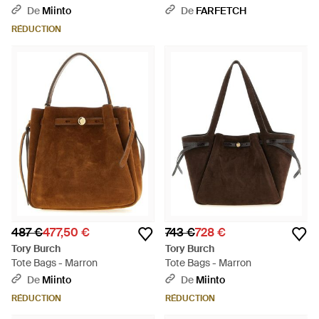
Embossé - Bleu
De
Miinto
De
FARFETCH
RÉDUCTION
487 €
477,50 €
743 €
728 €
Tory Burch
Tory Burch
Tote Bags - Marron
Tote Bags - Marron
De
Miinto
De
Miinto
RÉDUCTION
RÉDUCTION