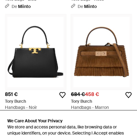
De
Miinto
De
Miinto
851 €
684 €
458 €
Tory Burch
Tory Burch
Handbags - Noir
Handbags - Marron
De
Miinto
De
Miinto
We Care About Your Privacy
We Care About Your Privacy
RÉDUCTION
We store and access personal data, like browsing data or
We store and access personal data, like browsing data or
unique identifiers, on your device. Selecting I Accept enables
unique identifiers, on your device. Selecting I Accept enables