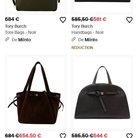
684 €
585,50 €
561 €
Tory Burch
Tory Burch
Tote Bags - Noir
Handbags - Noir
De
Miinto
De
Miinto
RÉDUCTION
684 €
654,50 €
585,50 €
544 €