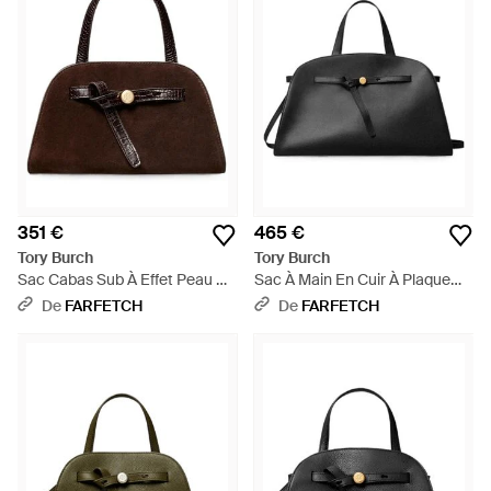
351 €
465 €
Tory Burch
Tory Burch
Sac Cabas Sub À Effet Peau De
Sac À Main En Cuir À Plaque
Crocodile En Daim - Marron
Logo - Noir
De
FARFETCH
De
FARFETCH