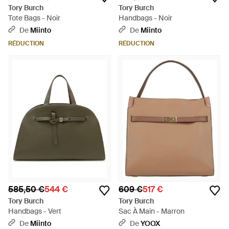
Tory Burch
Tory Burch
Tote Bags - Noir
Handbags - Noir
De
Miinto
De
Miinto
RÉDUCTION
RÉDUCTION
585,50 €
544 €
609 €
517 €
Tory Burch
Tory Burch
Handbags - Vert
Sac À Main - Marron
De
Miinto
De
YOOX