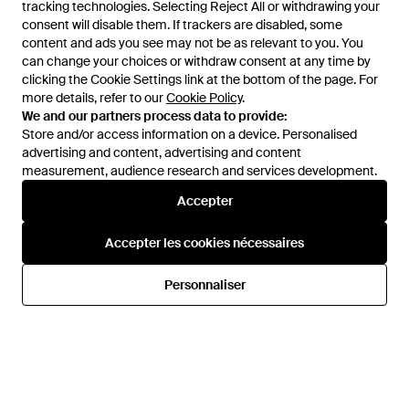
tracking technologies. Selecting Reject All or withdrawing your
tracking technologies. Selecting Reject All or withdrawing your
consent will disable them. If trackers are disabled, some
consent will disable them. If trackers are disabled, some
content and ads you see may not be as relevant to you. You
content and ads you see may not be as relevant to you. You
can change your choices or withdraw consent at any time by
can change your choices or withdraw consent at any time by
clicking the Cookie Settings link at the bottom of the page. For
clicking the Cookie Settings link at the bottom of the page. For
more details, refer to our
more details, refer to our
Cookie Policy
Cookie Policy
.
.
We and our partners process data to provide:
We and our partners process data to provide:
Store and/or access information on a device. Personalised
Store and/or access information on a device. Personalised
advertising and content, advertising and content
advertising and content, advertising and content
measurement, audience research and services development.
measurement, audience research and services development.
Accepter
Accepter
414 €
372 €
421,50 €
379,50 €
Tory Burch
Tory Burch
Accepter les cookies nécessaires
Accepter les cookies nécessaires
Sac À Main - Rose
Tote Bags - Marron
De
YOOX
De
Miinto
Personnaliser
Personnaliser
RÉDUCTION
RÉDUCTION