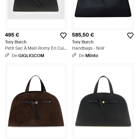
495 €
585,50 €
Tory Burch
Tory Burch
Petit Sac À Main Romy En Cuir
Handbags - Noir
Grainé Avec Logo Double T -
De
GIGLIO.COM
De
Miinto
Noir