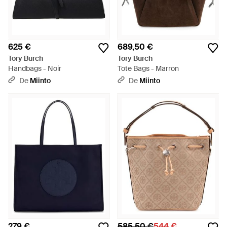
625 €
689,50 €
Tory Burch
Tory Burch
Handbags - Noir
Tote Bags - Marron
De
Miinto
De
Miinto
279 €
585,50 €
544 €