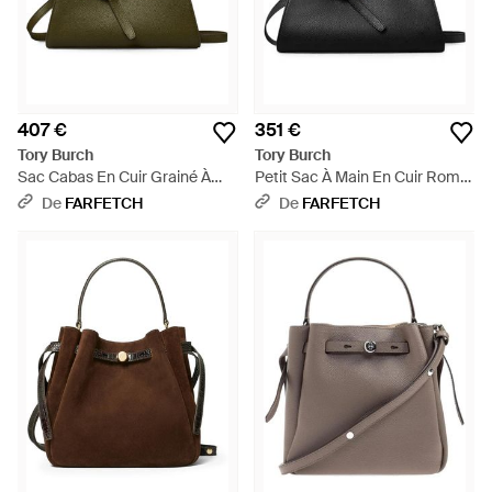
407 €
351 €
Tory Burch
Tory Burch
Sac Cabas En Cuir Grainé À
Petit Sac À Main En Cuir Romy
Plaque Logo - Vert
- Noir
De
FARFETCH
De
FARFETCH