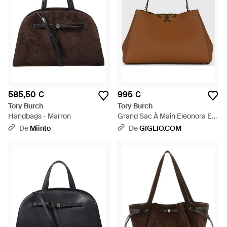
585,50 €
995 €
Tory Burch
Tory Burch
Handbags - Marron
Grand Sac À Main Eleonora En
Cuir Grainé Avec Logo Double
De
Miinto
De
GIGLIO.COM
T - Marron