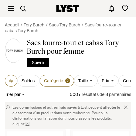
Accueil
Tory Burch
Sacs Tory Burch
Sacs fourre-tout et
cabas Tory Burch
Sacs fourre-tout et cabas Tory
Burch pour femme
Suivre
Soldes
Catégorie
Taille
Prix
Couleu
2
Trier par
500+
résultats
de
8
partenaires
Les commissions et autres frais payés à Lyst peuvent affecter le
classement d'un produit dans cette recherche. Pour plus
d'informations sur la façon dont nous classons les produits,
cliquez
ici
.