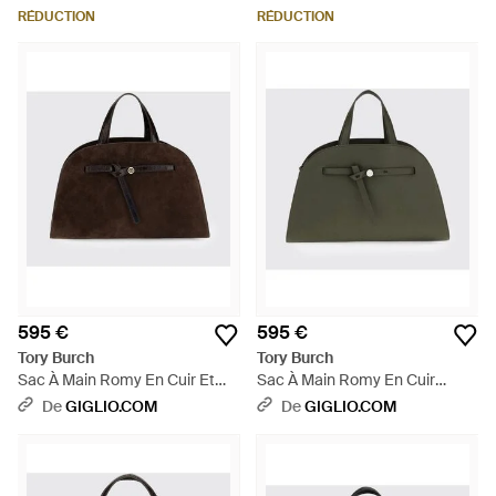
RÉDUCTION
RÉDUCTION
595 €
595 €
Tory Burch
Tory Burch
Sac À Main Romy En Cuir Et
Sac À Main Romy En Cuir
Daim Avec Logo Double T
Grainé Avec Logo Double T Et
De
GIGLIO.COM
De
GIGLIO.COM
Métallique - Marron
Bandoulière - Vert