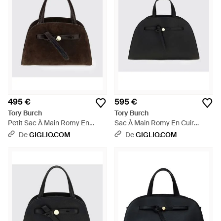
495 €
595 €
Tory Burch
Tory Burch
Petit Sac À Main Romy En
Sac À Main Romy En Cuir
Daim Avec Logo Double T -
Grainé Avec Logo Double T Et
De
GIGLIO.COM
De
GIGLIO.COM
Noir
Bandoulière - Noir