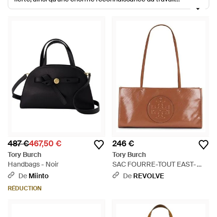
accompli. C'est ce qui arrive à Tory Burch lorsque la reine de
la télé fait la promotion de ses créations en 2005. Depuis, la
créatrice travaille sans relâche pour rester à la hauteur. La
collection de sacs Tory Burch fait en partie la fierté de la
marque. Mode et fonctionnalité n'ont jamais été aussi
parfaitement associées. Que vous alliez au supermarché ou à
un gala chic, un sac fourre-tout Tory Burch est l'accessoire
idéal.
487 €
467,50 €
246 €
Tory Burch
Tory Burch
Handbags - Noir
SAC FOURRE-TOUT EAST-
WEST ELLA NYLON en Tan. -
De
Miinto
De
REVOLVE
Marron
RÉDUCTION