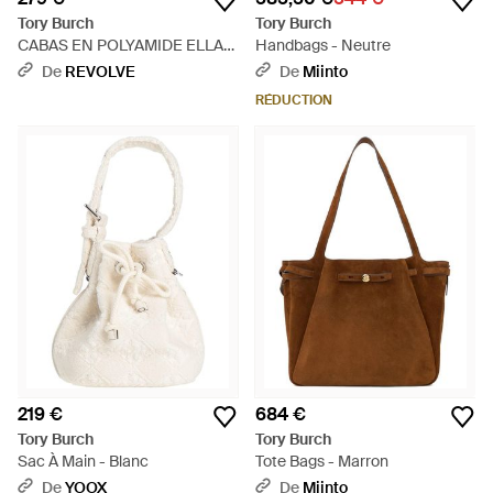
Tory Burch
Tory Burch
CABAS EN POLYAMIDE ELLA
Handbags - Neutre
en Navy. - Bleu
De
REVOLVE
De
Miinto
RÉDUCTION
219 €
684 €
Tory Burch
Tory Burch
Sac À Main - Blanc
Tote Bags - Marron
De
YOOX
De
Miinto