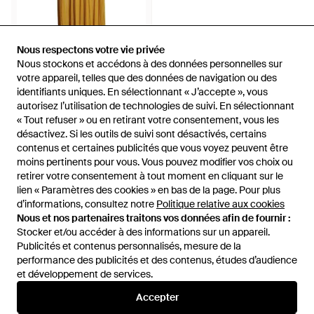
24 €
Nous respectons votre vie privée
Nous respectons votre vie privée
Nous stockons et accédons à des données personnelles sur
Nous stockons et accédons à des données personnelles sur
Caractere
votre appareil, telles que des données de navigation ou des
votre appareil, telles que des données de navigation ou des
Robe longue - Jaune
identifiants uniques. En sélectionnant « J’accepte », vous
identifiants uniques. En sélectionnant « J’accepte », vous
De
YOOX
autorisez l’utilisation de technologies de suivi. En sélectionnant
autorisez l’utilisation de technologies de suivi. En sélectionnant
ÉPUISÉ
« Tout refuser » ou en retirant votre consentement, vous les
« Tout refuser » ou en retirant votre consentement, vous les
désactivez. Si les outils de suivi sont désactivés, certains
désactivez. Si les outils de suivi sont désactivés, certains
contenus et certaines publicités que vous voyez peuvent être
contenus et certaines publicités que vous voyez peuvent être
moins pertinents pour vous. Vous pouvez modifier vos choix ou
moins pertinents pour vous. Vous pouvez modifier vos choix ou
retirer votre consentement à tout moment en cliquant sur le
retirer votre consentement à tout moment en cliquant sur le
lien « Paramètres des cookies » en bas de la page. Pour plus
lien « Paramètres des cookies » en bas de la page. Pour plus
d’informations, consultez notre
d’informations, consultez notre
Politique relative aux cookies
Politique relative aux cookies
Nous et nos partenaires traitons vos données afin de fournir :
Nous et nos partenaires traitons vos données afin de fournir :
Stocker et/ou accéder à des informations sur un appareil.
Stocker et/ou accéder à des informations sur un appareil.
Publicités et contenus personnalisés, mesure de la
Publicités et contenus personnalisés, mesure de la
performance des publicités et des contenus, études d’audience
performance des publicités et des contenus, études d’audience
et développement de services.
et développement de services.
International
Accepter
Accepter