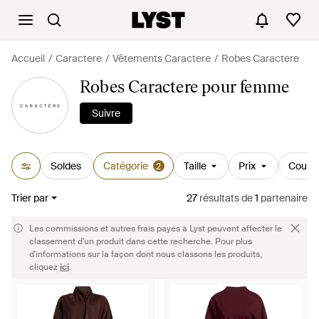
Accueil
Caractere
Vêtements Caractere
Robes Caractere
Robes Caractere pour femme
Suivre
Soldes
Catégorie
Taille
Prix
Couleu
2
Trier par
27
résultats
de
1
partenaire
Les commissions et autres frais payés à Lyst peuvent affecter le
classement d'un produit dans cette recherche. Pour plus
d'informations sur la façon dont nous classons les produits,
cliquez
ici
.