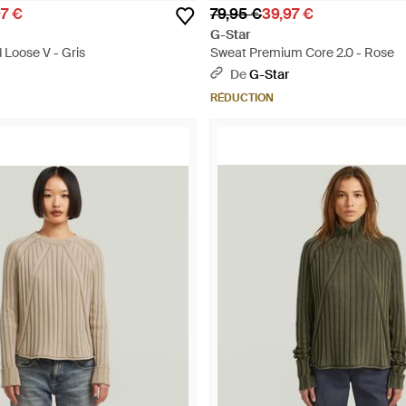
97 €
79,95 €
39,97 €
G-Star
Loose V - Gris
Sweat Premium Core 2.0 - Rose
De
G-Star
RÉDUCTION