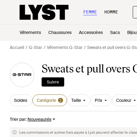
FEMME
HOMME
Vêtements
Chaussures
Accessoires
Sacs
Bijou
Accueil
G-Star
Vêtements G-Star
Sweats et pull overs G-St
Sweats et pull overs
Suivre
Soldes
Catégorie
Taille
Prix
Couleur
2
Trier par
:
Nouveautés
Les commissions et autres frais payés à Lyst peuvent affecter le clas