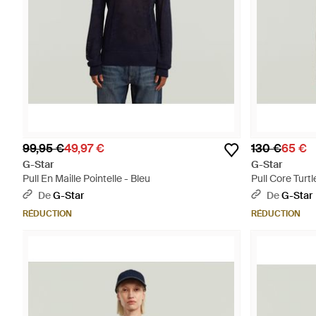
99,95 €
49,97 €
130 €
65 €
G-Star
G-Star
Pull En Maille Pointelle - Bleu
Pull Core Turtl
De
G-Star
De
G-Star
RÉDUCTION
RÉDUCTION