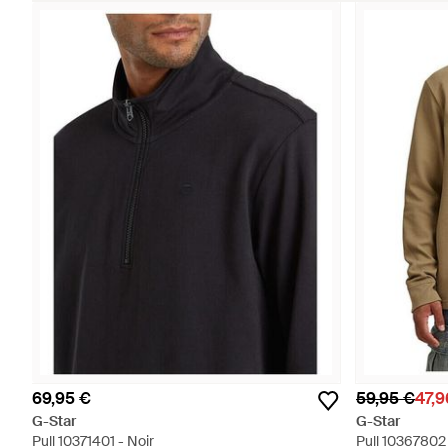
69,95 €
59,95 €
47,9
G-Star
G-Star
Pull 10371401 - Noir
Pull 10367802