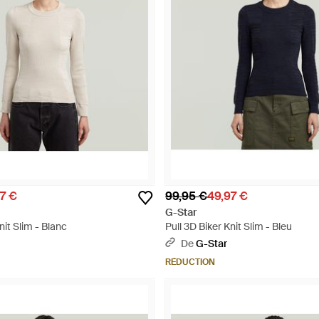
7 €
99,95 €
49,97 €
G-Star
nit Slim - Blanc
Pull 3D Biker Knit Slim - Bleu
De
G-Star
RÉDUCTION