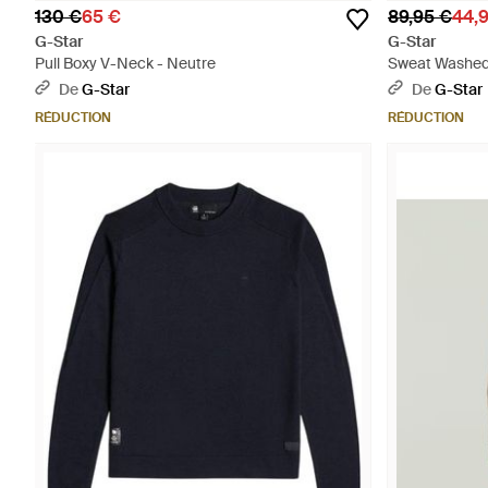
130 €
65 €
89,95 €
44,
G-Star
G-Star
Pull Boxy V-Neck - Neutre
Sweat Washed 
De
G-Star
De
G-Star
RÉDUCTION
RÉDUCTION