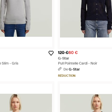
120 €
60 €
G-Star
e Slim - Gris
Pull Pointelle Cardi - Noir
De
G-Star
RÉDUCTION