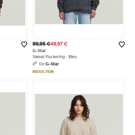
99,95 €
49,97 €
G-Star
Sweat Puckering - Bleu
De
G-Star
RÉDUCTION