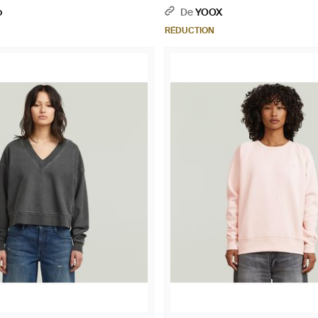
o
De
YOOX
RÉDUCTION