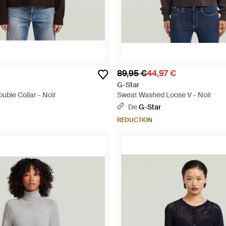
89,95 €
44,97 €
G-Star
ouble Collar - Noir
Sweat Washed Loose V - Noir
De
G-Star
RÉDUCTION