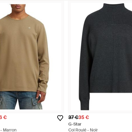
6 €
37 €
35 €
G-Star
 - Marron
Col Roulé - Noir