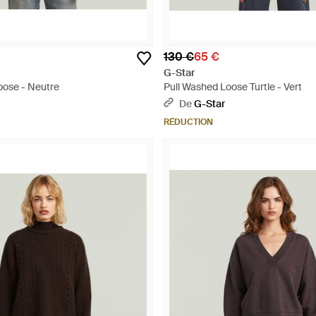
130 €
65 €
G-Star
oose - Neutre
Pull Washed Loose Turtle - Vert
De
G-Star
RÉDUCTION