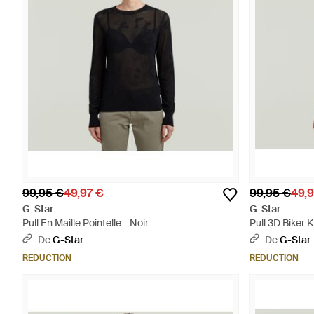
99,95 €
49,97 €
99,95 €
49,9
G-Star
G-Star
Pull En Maille Pointelle - Noir
Pull 3D Biker K
De
G-Star
De
G-Star
RÉDUCTION
RÉDUCTION