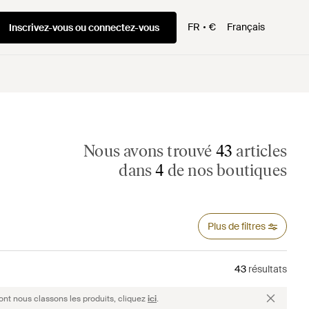
FR
€
Français
Inscrivez-vous ou connectez-vous
Nous avons trouvé
43
articles
dans
4
de nos boutiques
Plus de filtres
43
résultats
ont nous classons les produits, cliquez
ici
.