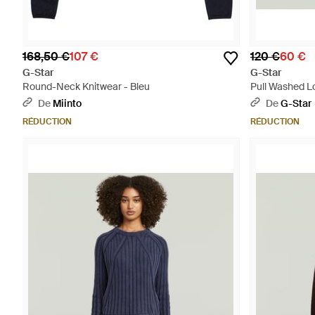
168,50 €
107 €
120 €
60 €
G-Star
G-Star
Round-Neck Knitwear - Bleu
Pull Washed L
De
Miinto
De
G-Star
RÉDUCTION
RÉDUCTION