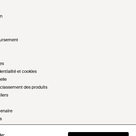
on
oursement
es
entialité et cookies
elle
e classement des produits
liers
tenaire
s
artager mes informations personnelles
esclavage moderne
de:
de: