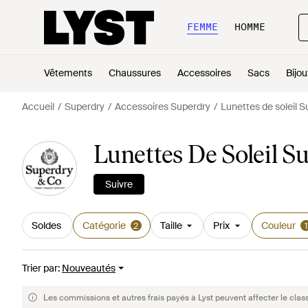
FEMME
HOMME
Vêtements
Chaussures
Accessoires
Sacs
Bijou
Accueil
Superdry
Accessoires Superdry
Lunettes de soleil 
Lunettes De Soleil S
Suivre
Soldes
Catégorie
Taille
Prix
Couleur
2
1
Trier par
:
Nouveautés
Les commissions et autres frais payés à Lyst peuvent affecter le clas