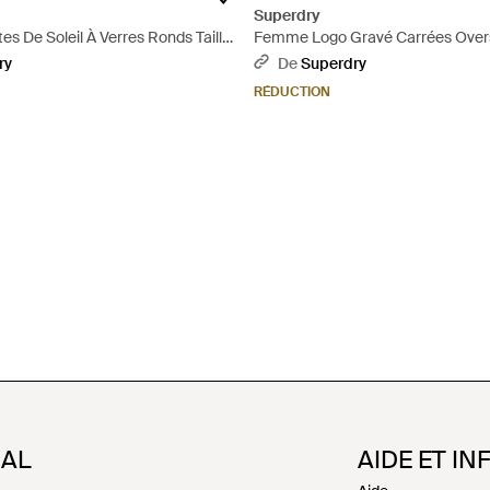
Superdry
 De Soleil À Verres Ronds Taille:
Femme Logo Gravé Carrées Overs
De Soleil - Bleu
ry
De
Superdry
RÉDUCTION
NAL
AIDE ET IN