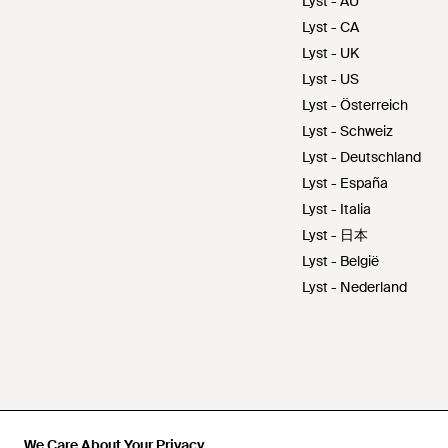
Lyst - AU
Lyst - CA
Lyst - UK
Lyst - US
Lyst - Österreich
Lyst - Schweiz
Lyst - Deutschland
Lyst - España
Lyst - Italia
Lyst - 日本
Lyst - België
Lyst - Nederland
We Care About Your Privacy
We Care About Your Privacy