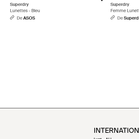
Superdry
Superdry
Lunettes - Bleu
Femme Lunettes
1Taille - Bleu
De
ASOS
De
Superd
INTERNATIO