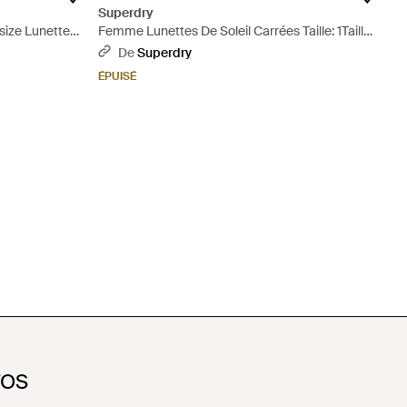
Superdry
ize Lunettes
Femme Lunettes De Soleil Carrées Taille: 1Taille
- Bleu
De
Superdry
ÉPUISÉ
FOS