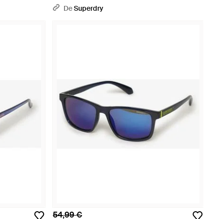
1Taille - Bleu
De
Superdry
54,99 €