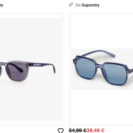
 Bleu
Bleu
ry
De
Superdry
54,99 €
38,49 €