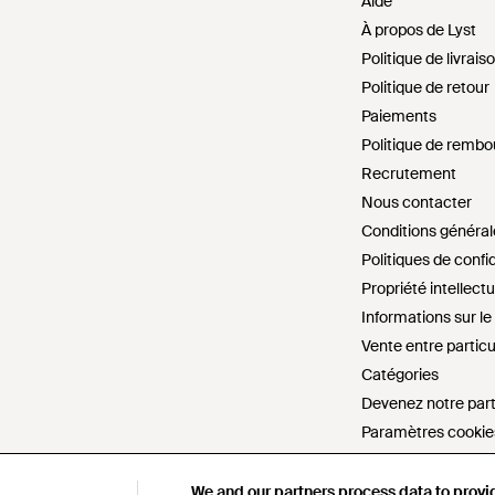
Aide
À propos de Lyst
Politique de livrais
Politique de retour
Paiements
Politique de remb
Recrutement
Nous contacter
Conditions général
Politiques de confid
Propriété intellectu
Informations sur l
Vente entre particu
Catégories
Devenez notre par
Paramètres cookie
Ne pas vendre ou p
Déclaration sur l'
We and our partners process data to provi
We and our partners process data to provi