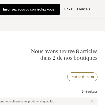
FR
€
Français
Inscrivez-vous ou connectez-vous
Nous avons trouvé
8
articles
dans
2
de nos boutiques
Plus de filtres
8
résultats
ont nous classons les produits, cliquez
ici
.