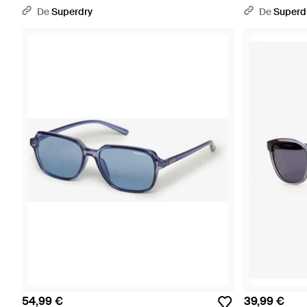
Métal Taille: 1Taille - Bleu
Taille: 1Taille -
De
Superdry
De
Superd
54,99 €
39,99 €