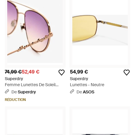
74,99 €
52,49 €
54,99 €
Superdry
Superdry
Femme Lunettes De Soleil
Lunettes - Neutre
Aviateur À Verres Dégradés
De
Superdry
De
ASOS
Taille: 1Taille - Rose
RÉDUCTION