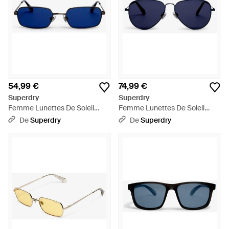
54,99 €
74,99 €
Superdry
Superdry
Femme Lunettes De Soleil
Femme Lunettes De Soleil
Rectangulaires En Métal Taille:
Aviator Classiques Taille: 1Taille
De
Superdry
De
Superdry
1Taille - Bleu
- Bleu