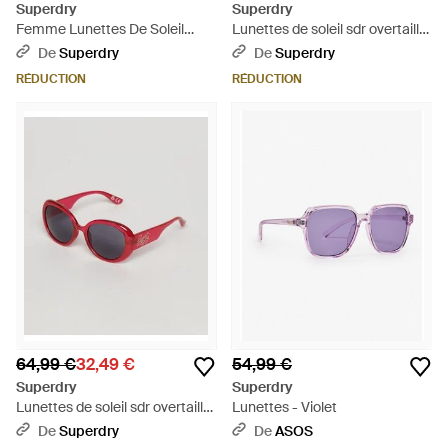
Superdry
Superdry
Femme Lunettes De Soleil
Lunettes de soleil sdr overtaille
Carrées Overtaille Taille: 1Taille
bug - Noir
De
Superdry
De
Superdry
RÉDUCTION
RÉDUCTION
64,99 €
32,49 €
54,99 €
Superdry
Superdry
Lunettes de soleil sdr overtaille
Lunettes - Violet
bug - Rose
De
Superdry
De
ASOS