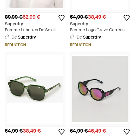
89,99 €
62,99 €
54,99 €
38,49 €
Superdry
Superdry
Femme Lunettes De Soleil
Femme Logo Gravé Carrées
Rétro Carrées Taille: 1Taille -
Oversize Lunettes De Soleil -
De
Superdry
De
Superdry
Marron
Bleu
RÉDUCTION
RÉDUCTION
54,99 €
38,49 €
64,99 €
45,49 €