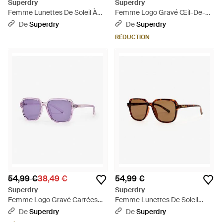
Superdry
Superdry
Femme Lunettes De Soleil À
Femme Logo Gravé Œil-De-
Verres Ronds Taille: 1Taille -
Chat Lunettes De Soleil - Noir
De
Superdry
De
Superdry
Rouge
RÉDUCTION
54,99 €
38,49 €
54,99 €
Superdry
Superdry
Femme Logo Gravé Carrées
Femme Lunettes De Soleil
Oversize Lunettes De Soleil -
Carrées Overtaille Taille: 1Taille
De
Superdry
De
Superdry
Violet
- Marron