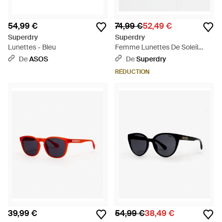
54,99 €
74,99 €
52,49 €
Superdry
Superdry
Lunettes - Bleu
Femme Lunettes De Soleil
Aviateur À Verres Dégradés
De
ASOS
De
Superdry
Taille: 1Taille - Métallisé
RÉDUCTION
39,99 €
54,99 €
38,49 €