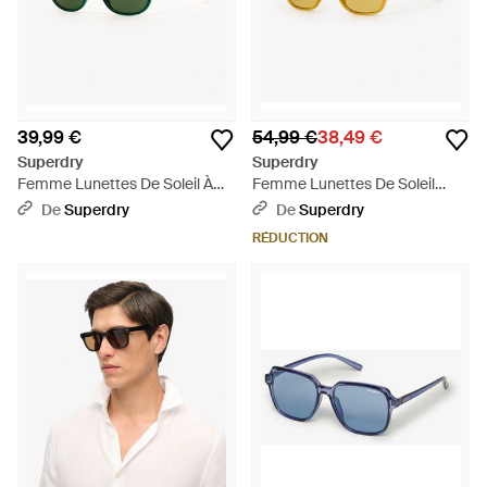
39,99 €
54,99 €
38,49 €
Superdry
Superdry
Femme Lunettes De Soleil À
Femme Lunettes De Soleil
Verres Ronds - Vert
Carrées Overtaille Taille: 1Taille
De
Superdry
De
Superdry
- Jaune
RÉDUCTION