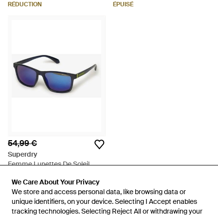
RÉDUCTION
ÉPUISÉ
54,99 €
Superdry
Femme Lunettes De Soleil
Carrées Taille: 1Taille - Bleu
De
Superdry
We Care About Your Privacy
We Care About Your Privacy
ÉPUISÉ
We store and access personal data, like browsing data or
We store and access personal data, like browsing data or
unique identifiers, on your device. Selecting I Accept enables
unique identifiers, on your device. Selecting I Accept enables
tracking technologies. Selecting Reject All or withdrawing your
tracking technologies. Selecting Reject All or withdrawing your