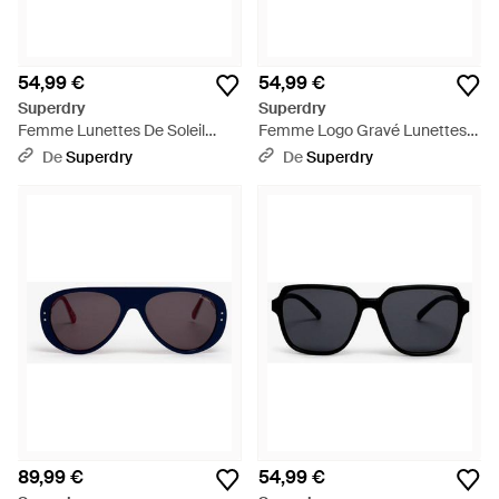
54,99 €
54,99 €
Superdry
Superdry
Femme Lunettes De Soleil
Femme Logo Gravé Lunettes
Rectangulaires En Métal Taille:
De Soleil Carrées - Bleu
De
Superdry
De
Superdry
1Taille - Métallisé
89,99 €
54,99 €