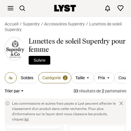
Accueil
Superdry
Accessoires Superdry
Lunettes de soleil
Superdry
Lunettes de soleil Superdry pour
femme
Suivre
Soldes
Catégorie
Taille
Prix
Couleu
2
Trier par
33
résultats
de
2
partenaires
Les commissions et autres frais payés à Lyst peuvent affecter le
classement d'un produit dans cette recherche. Pour plus
d'informations sur la façon dont nous classons les produits,
cliquez
ici
.