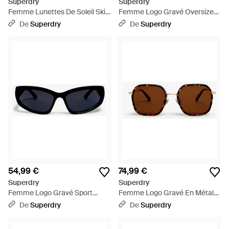
Superdry
Superdry
Femme Lunettes De Soleil Ski
Femme Logo Gravé Oversize
Aviator Taille: 1Taille - Noir
Lunettes De Soleil Carrées -
De
Superdry
De
Superdry
Noir
54,99 €
74,99 €
Superdry
Superdry
Femme Logo Gravé Sport
Femme Logo Gravé En Métal
Wrap Lunettes De Soleil - Noir
Lunettes De Soleil Carrées -
De
Superdry
De
Superdry
Marron