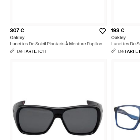
307 €
193 €
Oakley
Oakley
Lunettes De Soleil Plantaris À Monture Papillon -
Lunettes De So
Métallisé
Géométrique -
De
FARFETCH
De
FARFE