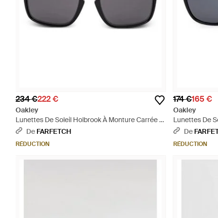
234 €
222 €
174 €
165 €
Oakley
Oakley
Lunettes De Soleil Holbrook À Monture Carrée -
Lunettes De So
Noir
De
FARFETCH
De
FARFE
RÉDUCTION
RÉDUCTION