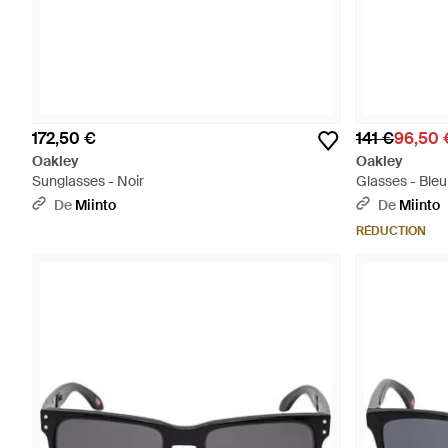
172,50 €
141 €
96,50 
Oakley
Oakley
Sunglasses - Noir
Glasses - Bleu
De
Miinto
De
Miinto
RÉDUCTION