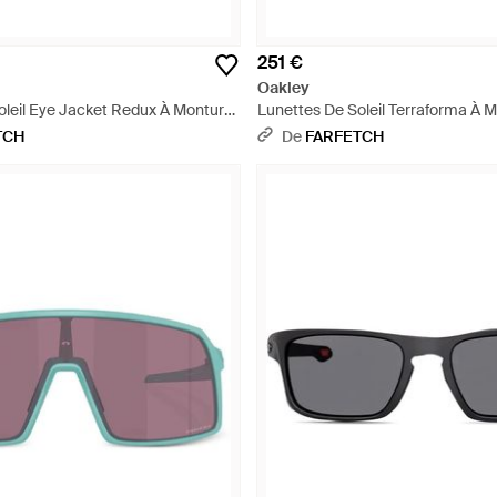
251 €
Oakley
oleil Eye Jacket Redux À Monture
Lunettes De Soleil Terraforma À 
Rectangulaire - Bleu
TCH
De
FARFETCH