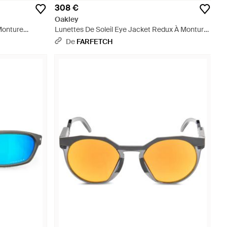
308 €
Oakley
Monture
Lunettes De Soleil Eye Jacket Redux À Monture
Ovale - Marron
De
FARFETCH