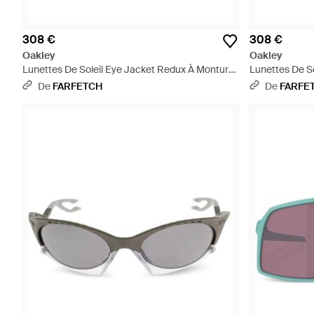
308 €
308 €
Oakley
Oakley
Lunettes De Soleil Eye Jacket Redux À Monture
Lunettes De S
Ovale - Jaune
Ovale - Rose
De
FARFETCH
De
FARFE