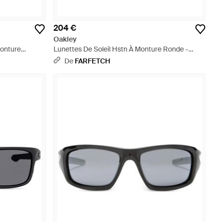
204 €
Oakley
Monture
Lunettes De Soleil Hstn À Monture Ronde -
Métallisé
De
FARFETCH