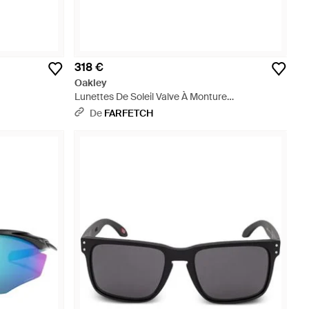
318 €
Oakley
Lunettes De Soleil Valve À Monture
Rectangulaire - Gris
De
FARFETCH