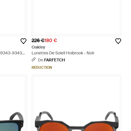
226 €
180 €
Oakley
Oo9343-934321
Lunettes De Soleil Holbrook - Noir
De
FARFETCH
RÉDUCTION