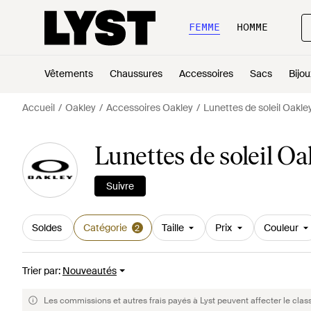
FEMME
HOMME
Vêtements
Chaussures
Accessoires
Sacs
Bijou
Accueil
Oakley
Accessoires Oakley
Lunettes de soleil Oakle
Lunettes de soleil 
Suivre
Soldes
Catégorie
Taille
Prix
Couleur
2
Trier par
:
Nouveautés
Les commissions et autres frais payés à Lyst peuvent affecter le clas