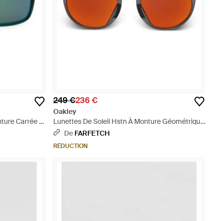
249 €
236 €
Oakley
ture Carrée -
Lunettes De Soleil Hstn À Monture Géométrique
- Rose
De
FARFETCH
RÉDUCTION