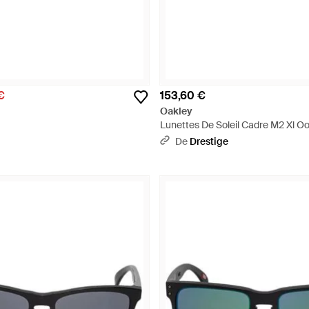
€
153,60 €
Oakley
Lunettes De Soleil Cadre M2 Xl 
Homme - Bleu
De
Drestige