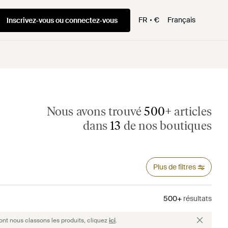
FR
€
Français
Inscrivez-vous ou connectez-vous
Nous avons trouvé
500+
articles
dans
13
de nos boutiques
Plus de filtres
500+
résultats
ont nous classons les produits, cliquez
ici
.