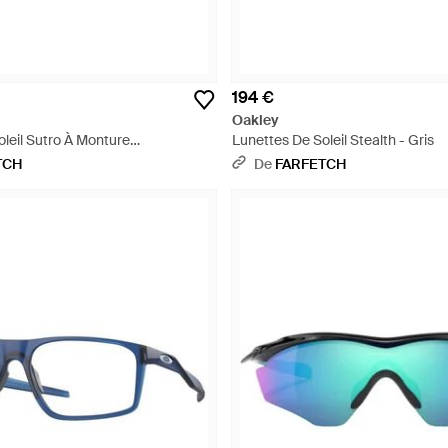
194 €
Oakley
leil Sutro À Monture
Lunettes De Soleil Stealth - Gris
 Violet
TCH
De
FARFETCH