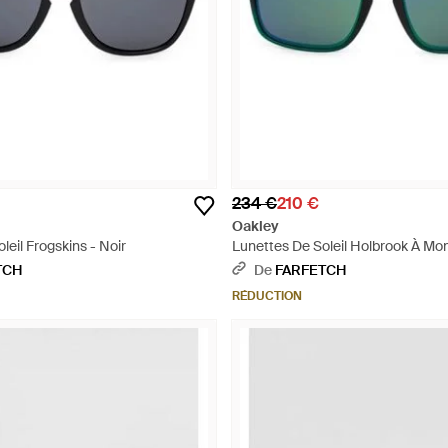
234 €
210 €
Oakley
leil Frogskins - Noir
Lunettes De Soleil Holbrook À Mon
Vert
TCH
De
FARFETCH
RÉDUCTION