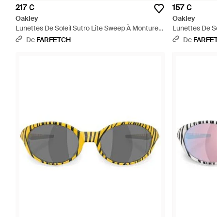
217 €
157 €
Oakley
Oakley
Lunettes De Soleil Sutro Lite Sweep À Monture
Lunettes De S
Géométrique - Violet
- Gris
De
FARFETCH
De
FARFE