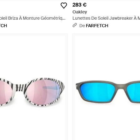
283 €
Oakley
oleil Briza À Monture Géométrique
Lunettes De Soleil Jawbreaker À 
Géométrique - Gris
TCH
De
FARFETCH