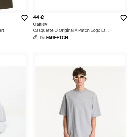
44 €
Oakley
ert
Casquette O Original À Patch Logo Et
Empiècements En Mesh - Rouge
De
FARFETCH