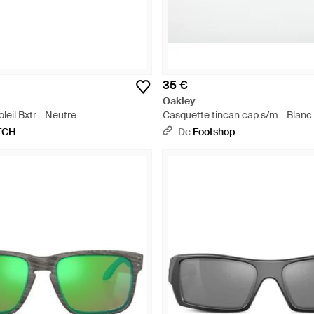
35 €
Oakley
leil Bxtr - Neutre
Casquette tincan cap s/m - Blanc
TCH
De
Footshop