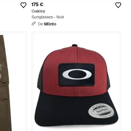
175 €
Oakley
Sunglasses - Noir
De
Miinto