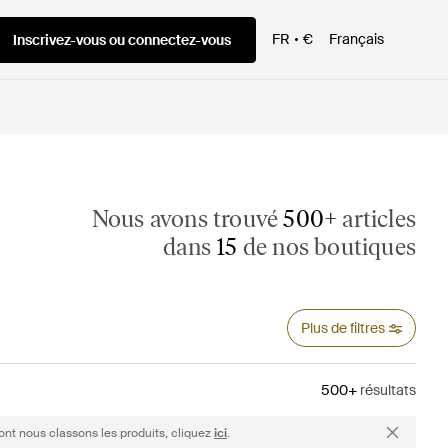
FR
€
Français
Inscrivez-vous ou connectez-vous
Nous avons trouvé
500+
articles
dans
15
de nos boutiques
Plus de filtres
500+
résultats
ont nous classons les produits, cliquez
ici
.