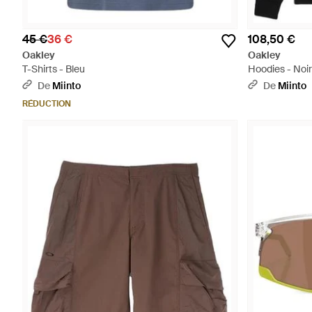
45 €
36 €
108,50 €
Oakley
Oakley
T-Shirts - Bleu
Hoodies - Noir
De
Miinto
De
Miinto
RÉDUCTION