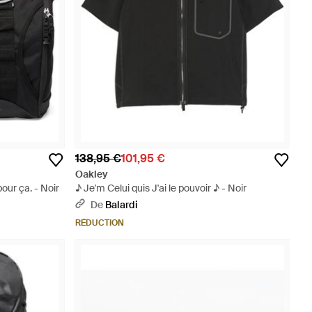
138,95 €
101,95 €
Oakley
our ça. - Noir
♪ Je'm Celui quis J'ai le pouvoir ♪ - Noir
De
Balardi
RÉDUCTION