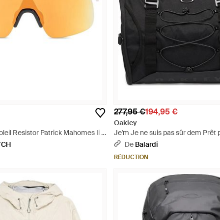
277,95 €
194,95 €
Oakley
leil Resistor Patrick Mahomes Ii -
Je'm Je ne suis pas sûr dem Prêt p
TCH
De
Balardi
RÉDUCTION