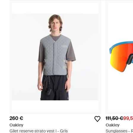
260 €
111,50 €
99,
Oakley
Oakley
Gilet reserve strato vest l - Gris
Sunglasses - 