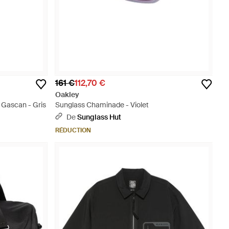
161 €
112,70 €
Oakley
 Gascan - Gris
Sunglass Chaminade - Violet
De
Sunglass Hut
RÉDUCTION