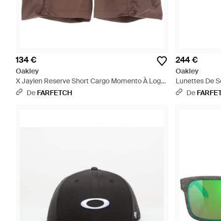
134 €
244 €
Oakley
Oakley
X Jaylen Reserve Short Cargo Momento À Logo
Lunettes De So
Imprimé - Marron
De
FARFETCH
De
FARFE