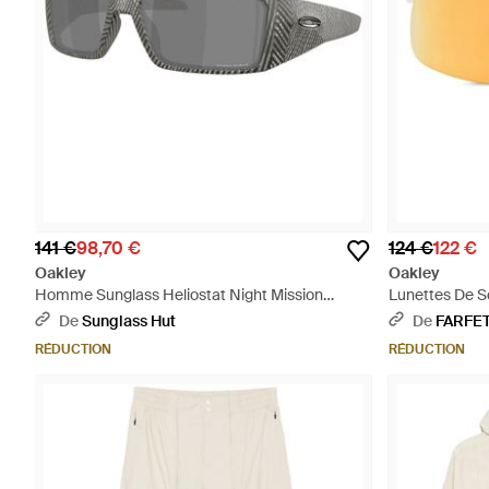
141 €
98,70 €
124 €
122 €
Oakley
Oakley
Homme Sunglass Heliostat Night Mission
Lunettes De So
Collection - Noir
Orange
De
Sunglass Hut
De
FARFE
RÉDUCTION
RÉDUCTION