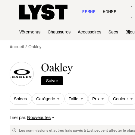
FEMME
HOMME
Vêtements
Chaussures
Accessoires
Sacs
Bijou
Accueil
Oakley
Oakley
Suivre
Soldes
Catégorie
Taille
Prix
Couleur
Trier par
:
Nouveautés
Les commissions et autres frais payés à Lyst peuvent affecter le clas