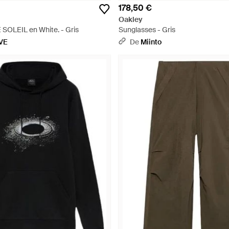
178,50 €
Oakley
OLEIL en White. - Gris
Sunglasses - Gris
VE
De
Miinto