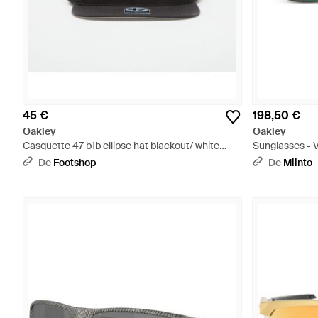
45 €
198,50 €
Oakley
Oakley
Casquette 47 b1b ellipse hat blackout/ white
Sunglasses - V
universal - Noir
De
Footshop
De
Miinto