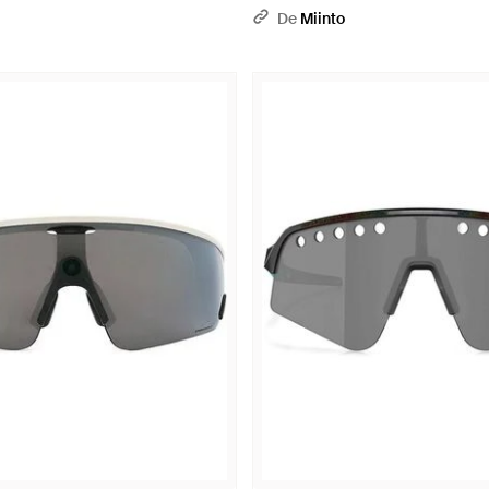
De
Miinto