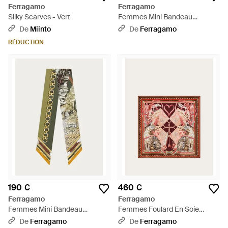
Ferragamo
Ferragamo
Silky Scarves - Vert
Femmes Mini Bandeau
Imprimé Félin Rouge - Rouge
De
Miinto
De
Ferragamo
RÉDUCTION
190 €
460 €
Ferragamo
Ferragamo
Femmes Mini Bandeau
Femmes Foulard En Soie
Imprimé Félin Vert - Blanc
Imprimé Félin Rouge - Rose
De
Ferragamo
De
Ferragamo