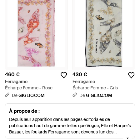
460 €
430 €
Ferragamo
Ferragamo
Écharpe Femme - Rose
Écharpe Femme - Gris
De
GIGLIO.COM
De
GIGLIO.COM
À propos de :
Depuis leur apparition dans les pages éditoriales de
publications haut de gamme telles que Vogue, Elle et Harper's
Bazaar, les foulards Ferragamo sont devenus l'un des
accessoires les plus convoités à ce jour. Aimées et louées par