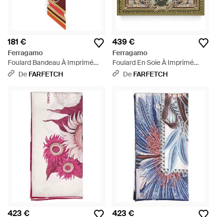
181 €
439 €
Ferragamo
Ferragamo
Foulard Bandeau À Imprimé
Foulard En Soie À Imprimé
Félin - Rouge
Félin - Métallisé
De
FARFETCH
De
FARFETCH
423 €
423 €