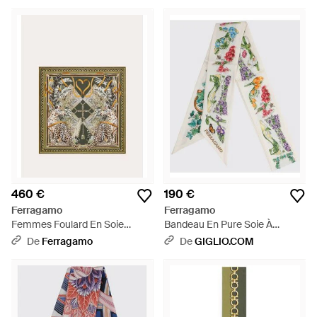
460 €
190 €
Ferragamo
Ferragamo
Femmes Foulard En Soie
Bandeau En Pure Soie À
Imprimé Félin Vert - Métallisé
Imprimé Floral Intégral - Blanc
De
Ferragamo
De
GIGLIO.COM