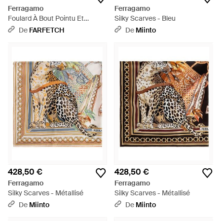
Ferragamo
Ferragamo
Foulard À Bout Pointu Et
Silky Scarves - Bleu
Imprimé Voyage - Blanc
De
FARFETCH
De
Miinto
428,50 €
428,50 €
Ferragamo
Ferragamo
Silky Scarves - Métallisé
Silky Scarves - Métallisé
De
Miinto
De
Miinto