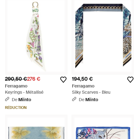
290,50 €
276 €
194,50 €
Ferragamo
Ferragamo
Keyrings - Métallisé
Silky Scarves - Bleu
De
Miinto
De
Miinto
RÉDUCTION