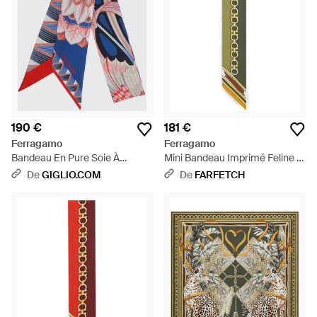
190 €
181 €
Ferragamo
Ferragamo
Bandeau En Pure Soie À
Mini Bandeau Imprimé Feline -
Imprimé Floral Intégral - Blanc
Métallisé
De
GIGLIO.COM
De
FARFETCH