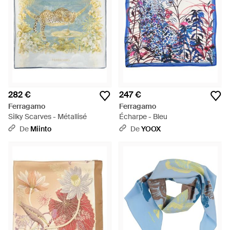
282 €
247 €
Ferragamo
Ferragamo
Silky Scarves - Métallisé
Écharpe - Bleu
De
Miinto
De
YOOX