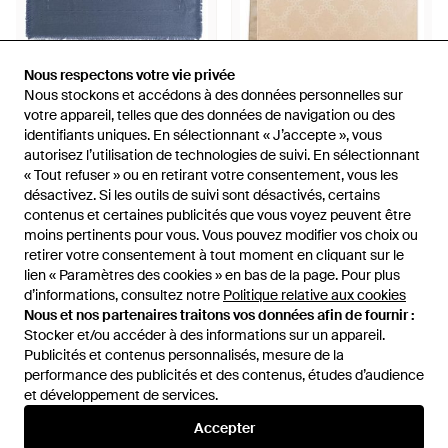
Nous respectons votre vie privée
Nous respectons votre vie privée
379,50 €
809 €
Nous stockons et accédons à des données personnelles sur
Nous stockons et accédons à des données personnelles sur
Ferragamo
votre appareil, telles que des données de navigation ou des
votre appareil, telles que des données de navigation ou des
Ferragamo
Silky Scarves - Bleu
identifiants uniques. En sélectionnant « J’accepte », vous
identifiants uniques. En sélectionnant « J’accepte », vous
Étole Gancini En Jacquard -
autorisez l’utilisation de technologies de suivi. En sélectionnant
autorisez l’utilisation de technologies de suivi. En sélectionnant
Neutre
De
Miinto
De
FARFETCH
« Tout refuser » ou en retirant votre consentement, vous les
« Tout refuser » ou en retirant votre consentement, vous les
désactivez. Si les outils de suivi sont désactivés, certains
désactivez. Si les outils de suivi sont désactivés, certains
contenus et certaines publicités que vous voyez peuvent être
contenus et certaines publicités que vous voyez peuvent être
moins pertinents pour vous. Vous pouvez modifier vos choix ou
moins pertinents pour vous. Vous pouvez modifier vos choix ou
retirer votre consentement à tout moment en cliquant sur le
retirer votre consentement à tout moment en cliquant sur le
lien « Paramètres des cookies » en bas de la page. Pour plus
lien « Paramètres des cookies » en bas de la page. Pour plus
d’informations, consultez notre
d’informations, consultez notre
Politique relative aux cookies
Politique relative aux cookies
Nous et nos partenaires traitons vos données afin de fournir :
Nous et nos partenaires traitons vos données afin de fournir :
Stocker et/ou accéder à des informations sur un appareil.
Stocker et/ou accéder à des informations sur un appareil.
Publicités et contenus personnalisés, mesure de la
Publicités et contenus personnalisés, mesure de la
performance des publicités et des contenus, études d’audience
performance des publicités et des contenus, études d’audience
et développement de services.
et développement de services.
Accepter
Accepter
224 €
423 €