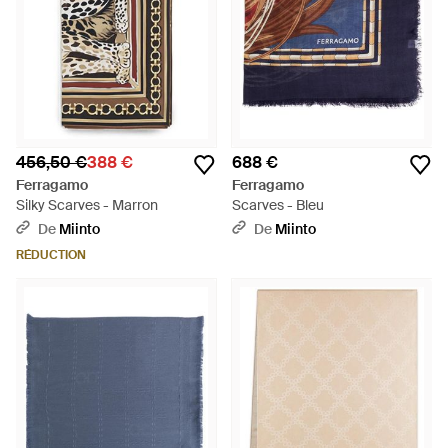
456,50 €
388 €
688 €
Ferragamo
Ferragamo
Silky Scarves - Marron
Scarves - Bleu
De
Miinto
De
Miinto
RÉDUCTION