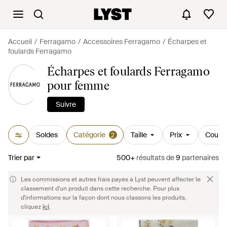
Accueil
Ferragamo
Accessoires Ferragamo
Écharpes et
foulards Ferragamo
Écharpes et foulards Ferragamo
pour femme
Suivre
Soldes
Catégorie
Taille
Prix
Couleu
2
Trier par
500+
résultats
de
9
partenaires
Les commissions et autres frais payés à Lyst peuvent affecter le
classement d'un produit dans cette recherche. Pour plus
d'informations sur la façon dont nous classons les produits,
cliquez
ici
.