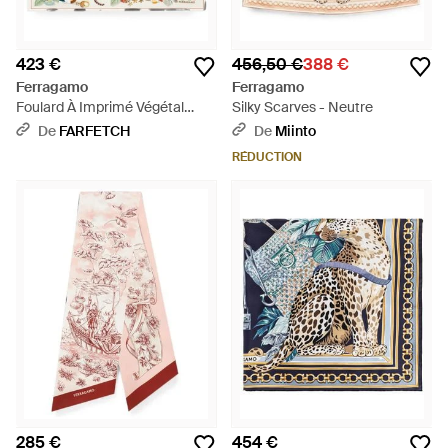
423 €
456,50 €
388 €
Ferragamo
Ferragamo
Foulard À Imprimé Végétal
Silky Scarves - Neutre
Jungle - Blanc
De
FARFETCH
De
Miinto
RÉDUCTION
285 €
454 €