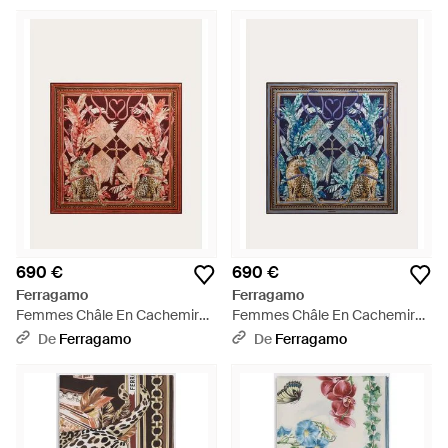
les éditeurs et les porteurs pour leurs motifs élégants et leur
variété audacieuse de couleurs, les femmes ont trouvé des
façons infinies de les coiffer. Qu'il s'agisse d'une tête à la
mode, d'une cravate ou même d'un accessoire de sac à main,
ces foulards mettent en valeur l'amour du luxe et de
l'artisanat de qualité. Lorsque vous poursuivez la vaste
collection, vous êtes sûr d'en trouver une qui convient
parfaitement à votre personnalité et à votre esthétique.
690 €
690 €
Ferragamo
Ferragamo
Femmes Châle En Cachemire
Femmes Châle En Cachemire
Imprimé Félin Rouge - Rose
Imprimé Félin Bleu - Bleu
De
Ferragamo
De
Ferragamo