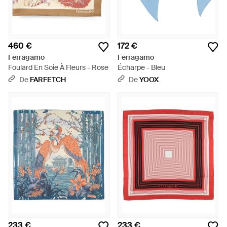
460 €
172 €
Ferragamo
Ferragamo
Foulard En Soie À Fleurs - Rose
Écharpe - Bleu
De
FARFETCH
De
YOOX
233 €
233 €