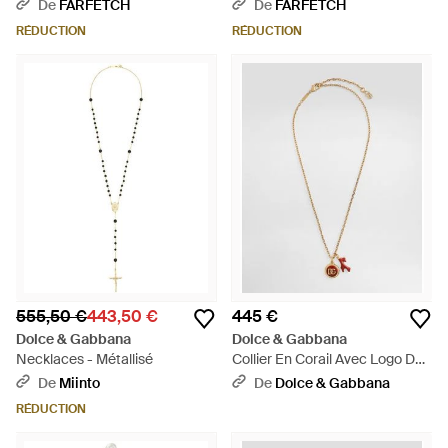
De
FARFETCH
De
FARFETCH
RÉDUCTION
RÉDUCTION
555,50 €
443,50 €
445 €
Dolce & Gabbana
Dolce & Gabbana
Necklaces - Métallisé
Collier En Corail Avec Logo Dg -
Blanc
De
Miinto
De
Dolce & Gabbana
RÉDUCTION