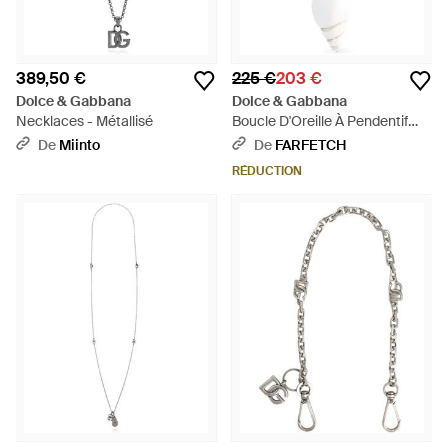
389,50 €
225 €
203 €
Dolce & Gabbana
Dolce & Gabbana
Necklaces - Métallisé
Boucle D'Oreille À Pendentif
Coquillage - Blanc
De
Miinto
De
FARFETCH
RÉDUCTION