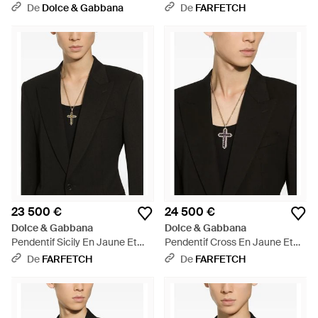
Breloques - Blanc
Blanc 18Ct À Diamants Et
De
Dolce & Gabbana
De
FARFETCH
Péridot - Noir
23 500 €
24 500 €
Dolce & Gabbana
Dolce & Gabbana
Pendentif Sicily En Jaune Et
Pendentif Cross En Jaune Et
Blanc 18 Carats, Avec Saphirs
Blanc 18Ct Serti D'Améthyste
De
FARFETCH
De
FARFETCH
Jaunes Et Diamants - Noir
Et De Diamants - Noir