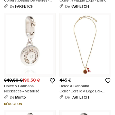
Collier À Détails De Pierres -
Collier À Plaque Logo - Blanc
Métallisé
De
FARFETCH
De
FARFETCH
340,50 €
190,50 €
445 €
Dolce & Gabbana
Dolce & Gabbana
Necklaces - Métallisé
Collier Corallo À Logo Dg -
Blanc
De
Miinto
De
FARFETCH
RÉDUCTION