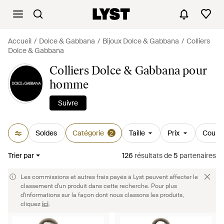
Accueil
Dolce & Gabbana
Bijoux Dolce & Gabbana
Colliers
Dolce & Gabbana
Colliers Dolce & Gabbana pour
homme
Suivre
Soldes
Catégorie
Taille
Prix
Couleu
2
Trier par
126
résultats
de
5
partenaires
Les commissions et autres frais payés à Lyst peuvent affecter le
classement d'un produit dans cette recherche. Pour plus
d'informations sur la façon dont nous classons les produits,
cliquez
ici
.