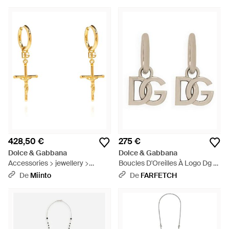
428,50 €
275 €
Dolce & Gabbana
Dolce & Gabbana
Accessories > jewellery >
Boucles D'Oreilles À Logo Dg -
earrings - Métallisé
Blanc
De
Miinto
De
FARFETCH