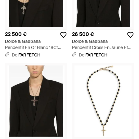
22 500 €
26 500 €
Dolce & Gabbana
Dolce & Gabbana
Pendentif En Or Blanc 18Ct
Pendentif Cross En Jaune Et
Serti De Diamants Et Aigue-
Blanc 18Ct Serti De Saphirs Et
De
FARFETCH
De
FARFETCH
Marine - Noir
De Diamants - Noir