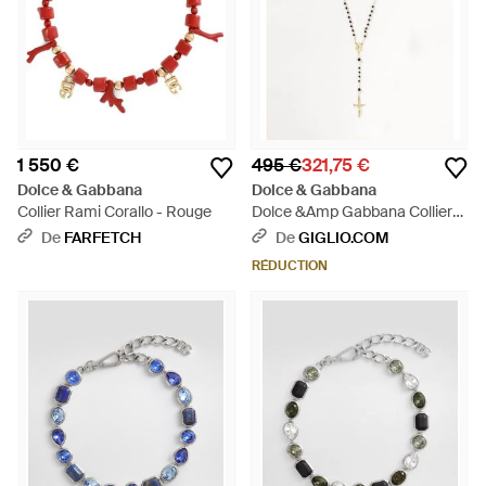
1 550 €
495 €
321,75 €
Dolce & Gabbana
Dolce & Gabbana
Collier Rami Corallo - Rouge
Dolce &Amp Gabbana Collier
Rosary En Laiton Avec Pierres -
De
FARFETCH
De
GIGLIO.COM
Neutre
RÉDUCTION