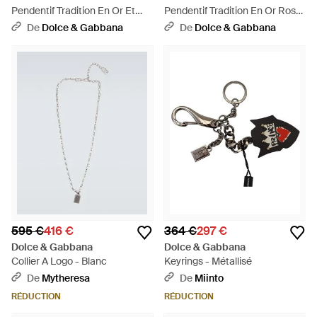
Pendentif Tradition En Or Et
Pendentif Tradition En Or Rose
Blanc 18 Ct Avec Grenats
Et 18 Ct Avec Péridots Et
De
Dolce & Gabbana
De
Dolce & Gabbana
Rhodolites Et Diamants - Blanc
Diamants - Blanc
595 €
416 €
364 €
297 €
Dolce & Gabbana
Dolce & Gabbana
Collier A Logo - Blanc
Keyrings - Métallisé
De
Mytheresa
De
Miinto
RÉDUCTION
RÉDUCTION