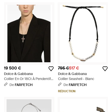
19 500 €
795 €
517 €
Dolce & Gabbana
Dolce & Gabbana
Collier En Or 18Ct À Pendentif
Collier Seashell - Blanc
Croix En Diamants - Noir
De
FARFETCH
De
FARFETCH
RÉDUCTION