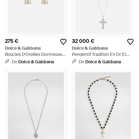
275 €
32 000 €
Dolce & Gabbana
Dolce & Gabbana
Boucles D'Oreilles Dormeuses
Pendentif Tradition En Or Et
À Logo Dg - Neutre
Blanc 18 Ct Avec Émeraudes Et
De
Dolce & Gabbana
De
Dolce & Gabbana
Diamants - Blanc