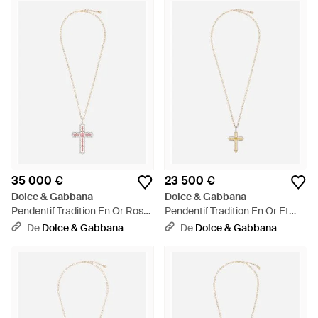
35 000 €
23 500 €
Dolce & Gabbana
Dolce & Gabbana
Pendentif Tradition En Or Rose
Pendentif Tradition En Or Et
Et Jaune 18 Ct Avec
Blanc 18 Ct Avec Saphirs
De
Dolce & Gabbana
De
Dolce & Gabbana
Tourmalines Et Diamants -
Jaunes Et Diamants - Blanc
Blanc