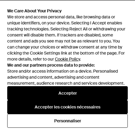
We Care About Your Privacy
We Care About Your Privacy
We store and access personal data, like browsing data or
We store and access personal data, like browsing data or
unique identifiers, on your device. Selecting I Accept enables
unique identifiers, on your device. Selecting I Accept enables
tracking technologies. Selecting Reject All or withdrawing your
tracking technologies. Selecting Reject All or withdrawing your
consent will disable them. If trackers are disabled, some
consent will disable them. If trackers are disabled, some
content and ads you see may not be as relevant to you. You
content and ads you see may not be as relevant to you. You
can change your choices or withdraw consent at any time by
can change your choices or withdraw consent at any time by
clicking the Cookie Settings link at the bottom of the page. For
clicking the Cookie Settings link at the bottom of the page. For
more details, refer to our
more details, refer to our
Cookie Policy
Cookie Policy
.
.
We and our partners process data to provide:
We and our partners process data to provide:
Store and/or access information on a device. Personalised
Store and/or access information on a device. Personalised
5 500 €
3 450 €
advertising and content, advertising and content
advertising and content, advertising and content
measurement, audience research and services development.
measurement, audience research and services development.
Dolce & Gabbana
Dolce & Gabbana
Sicily Pendant 18 Carat - Blanc
Good Luck Necklace 18 Carat -
Accepter
Accepter
Blanc
De
Dolce & Gabbana
De
Dolce & Gabbana
Accepter les cookies nécessaires
Accepter les cookies nécessaires
Personnaliser
Personnaliser