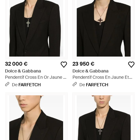
32 000 €
23 950 €
Dolce & Gabbana
Dolce & Gabbana
Pendentif Cross En Or Jaune Et
Pendentif Cross En Jaune Et
Blanc 18Ct Serti D'Émeraude Et
Blanc 18Ct Serti De Rhodolite
De
FARFETCH
De
FARFETCH
De Diamants - Noir
Et De Diamants - Noir