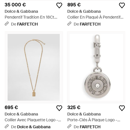
35 000 €
895 €
Dolce & Gabbana
Dolce & Gabbana
Pendentif Tradition En 18Ct
Collier En Plaqué À Pendentif
Serti De Tourmaline Et De
Croix - Métallisé
De
FARFETCH
De
FARFETCH
Diamants - Noir
695 €
325 €
Dolce & Gabbana
Dolce & Gabbana
Collier Avec Plaquette Logo -
Porte-Clés À Plaque Logo -
Blanc
Blanc
De
Dolce & Gabbana
De
FARFETCH