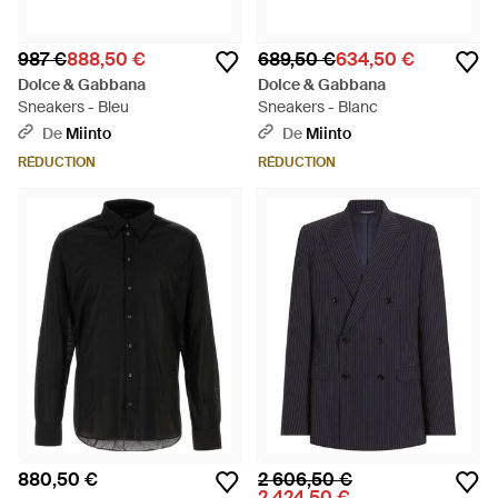
987 €
888,50 €
689,50 €
634,50 €
Dolce & Gabbana
Dolce & Gabbana
Sneakers - Bleu
Sneakers - Blanc
De
Miinto
De
Miinto
RÉDUCTION
RÉDUCTION
880,50 €
2 606,50 €
2 424,50 €