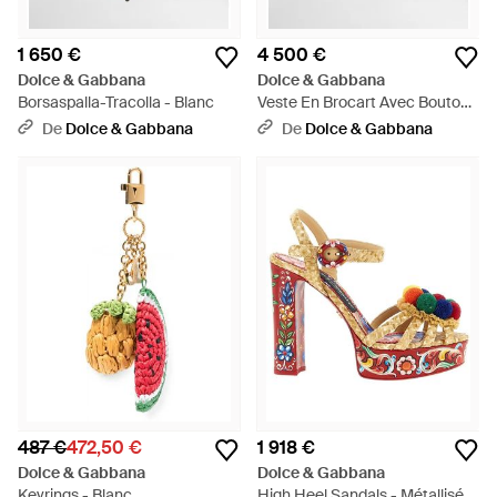
1 650 €
4 500 €
Dolce & Gabbana
Dolce & Gabbana
Borsaspalla-Tracolla - Blanc
Veste En Brocart Avec Boutons
Bijoux À Imprimé Roses -
De
Dolce & Gabbana
De
Dolce & Gabbana
Rouge
487 €
472,50 €
1 918 €
Dolce & Gabbana
Dolce & Gabbana
Keyrings - Blanc
High Heel Sandals - Métallisé