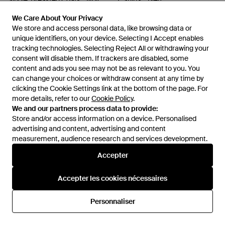
Single-Breasted Coats - Noir
T-Shirts - Bleu
De
Miinto
De
Miinto
We Care About Your Privacy
We Care About Your Privacy
RÉDUCTION
We store and access personal data, like browsing data or
We store and access personal data, like browsing data or
unique identifiers, on your device. Selecting I Accept enables
unique identifiers, on your device. Selecting I Accept enables
tracking technologies. Selecting Reject All or withdrawing your
tracking technologies. Selecting Reject All or withdrawing your
consent will disable them. If trackers are disabled, some
consent will disable them. If trackers are disabled, some
content and ads you see may not be as relevant to you. You
content and ads you see may not be as relevant to you. You
can change your choices or withdraw consent at any time by
can change your choices or withdraw consent at any time by
clicking the Cookie Settings link at the bottom of the page. For
clicking the Cookie Settings link at the bottom of the page. For
more details, refer to our
more details, refer to our
Cookie Policy
Cookie Policy
.
.
We and our partners process data to provide:
We and our partners process data to provide:
Store and/or access information on a device. Personalised
Store and/or access information on a device. Personalised
advertising and content, advertising and content
advertising and content, advertising and content
measurement, audience research and services development.
measurement, audience research and services development.
Accepter
Accepter
995 €
1 750 €
Accepter les cookies nécessaires
Accepter les cookies nécessaires
Dolce & Gabbana
Dolce & Gabbana
Pantalon Droit En Coton A
Jupe Midi En Soie Melangee A
Fleurs - Rouge
Fleurs - Rouge
Personnaliser
Personnaliser
De
Mytheresa
De
Mytheresa