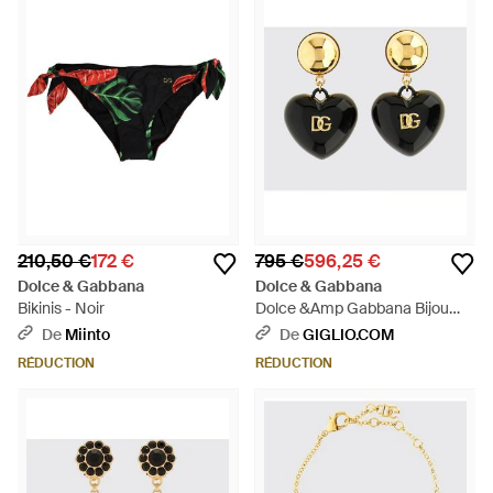
210,50 €
172 €
795 €
596,25 €
Dolce & Gabbana
Dolce & Gabbana
Bikinis - Noir
Dolce &Amp Gabbana Bijou
Femme - Métallisé
De
Miinto
De
GIGLIO.COM
RÉDUCTION
RÉDUCTION