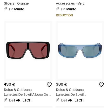
Sliders - Orange
Accessories - Vert
De
Miinto
De
Miinto
RÉDUCTION
430 €
380 €
Dolce & Gabbana
Dolce & Gabbana
Lunettes De Soleil À Logo Dg -
Lunettes De Soleil
Violet
Rectangulaires À Logo - Bleu
De
FARFETCH
De
FARFETCH