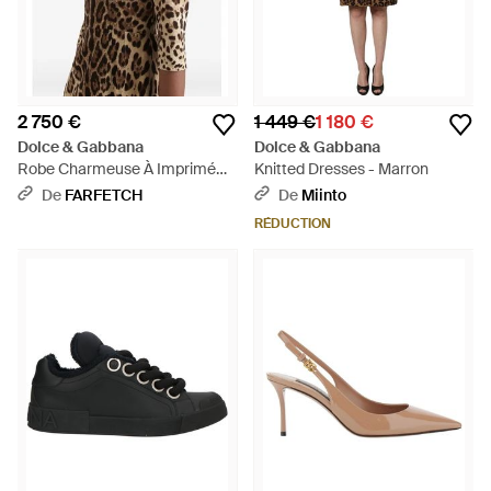
2 750 €
1 449 €
1 180 €
Dolce & Gabbana
Dolce & Gabbana
Robe Charmeuse À Imprimé
Knitted Dresses - Marron
Léo - Marron
De
FARFETCH
De
Miinto
RÉDUCTION