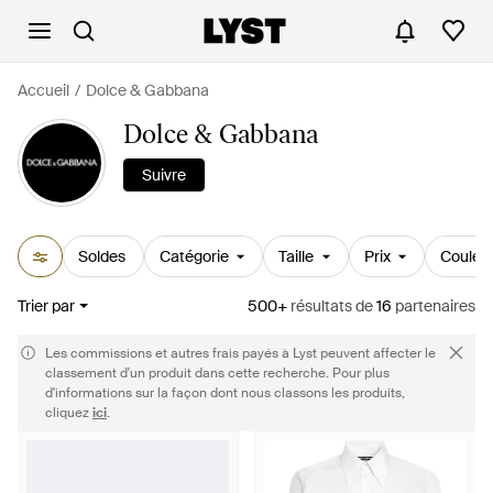
Accueil
Dolce & Gabbana
Dolce & Gabbana
Suivre
Soldes
Catégorie
Taille
Prix
Couleu
Trier par
500+
résultats
de
16
partenaires
Les commissions et autres frais payés à Lyst peuvent affecter le
classement d'un produit dans cette recherche. Pour plus
d'informations sur la façon dont nous classons les produits,
cliquez
ici
.