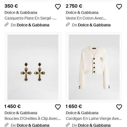
350 €
2 750 €
Dolce & Gabbana
Dolce & Gabbana
Casquette Plate En Sergé -
Veste En Coton Avec
Noir
Garnissage À Effet Matelassé -
De
Dolce & Gabbana
De
Dolce & Gabbana
Noir
1 450 €
1 650 €
Dolce & Gabbana
Dolce & Gabbana
Boucles D'Oreilles À Clip Avec
Cardigan En Laine Vierge Avec
Croix - Multicolore
Logo - Neutre
De
Dolce & Gabbana
De
Dolce & Gabbana