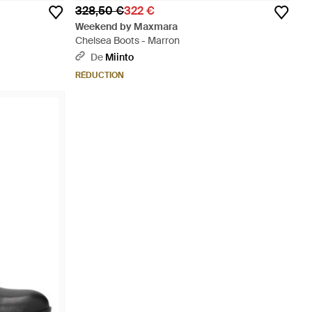
328,50 €
322 €
Weekend by Maxmara
Chelsea Boots - Marron
De
Miinto
RÉDUCTION