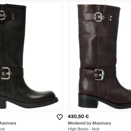
430,50 €
Maxmara
Weekend by Maxmara
oir
High Boots - Noir