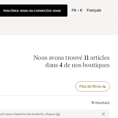
FR
€
Français
Inscrivez-vous ou connectez-vous
Nous avons trouvé
11
articles
dans
4
de nos boutiques
Plus de filtres
11
résultats
ont nous classons les produits, cliquez
ici
.