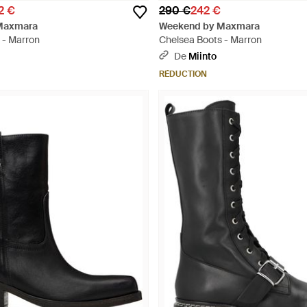
2 €
290 €
242 €
Maxmara
Weekend by Maxmara
 - Marron
Chelsea Boots - Marron
De
Miinto
RÉDUCTION