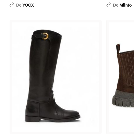
De
YOOX
De
Miinto