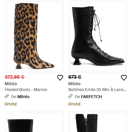
372,85 €
673 €
Miista
Miista
Heeled Boots - Marron
Bottines Emile 35 Mm À Lacets
- Noir
De
Miinto
De
FARFETCH
ÉPUISÉ
ÉPUISÉ