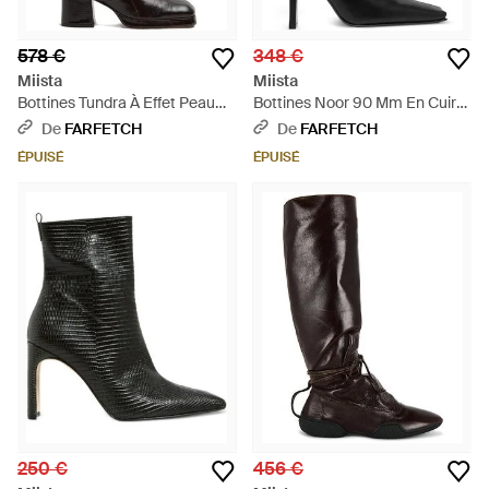
578 €
348 €
Miista
Miista
Bottines Tundra À Effet Peau
Bottines Noor 90 Mm En Cuir
De Crocodile - Noir
Nappa À Bout Carré - Noir
De
FARFETCH
De
FARFETCH
ÉPUISÉ
ÉPUISÉ
250 €
456 €