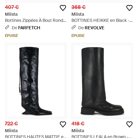
407 €
368 €
Miista
Miista
Bottines Zippées À Bout Rond -
BOTTINES HEIKKE en Black -
Marron
Noir
De
FARFETCH
De
REVOLVE
ÉPUISÉ
ÉPUISÉ
722 €
418 €
Miista
Miista
BOTTINES HAUTES MATTIE en
BOTTINES LEALA en Brown -