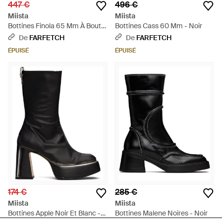
447 €
496 €
Miista
Miista
Bottines Finola 65 Mm À Bout
Bottines Cass 60 Mm - Noir
Carré - Vert
De
FARFETCH
De
FARFETCH
ÉPUISÉ
ÉPUISÉ
174 €
285 €
Miista
Miista
Bottines Apple Noir Et Blanc -
Bottines Malene Noires - Noir