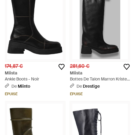
174,87 €
281,60 €
Miista
Miista
Ankle Boots - Noir
Bottes De Talon Marron Kristel
- Noir
De
Miinto
De
Drestige
ÉPUISÉ
ÉPUISÉ