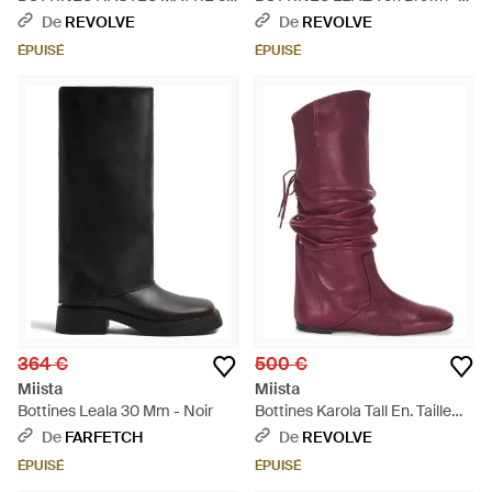
Black - Noir
Noir
De
REVOLVE
De
REVOLVE
ÉPUISÉ
ÉPUISÉ
364 €
500 €
Miista
Miista
Bottines Leala 30 Mm - Noir
Bottines Karola Tall En. Taille
Also En 38 - Violet
De
FARFETCH
De
REVOLVE
ÉPUISÉ
ÉPUISÉ