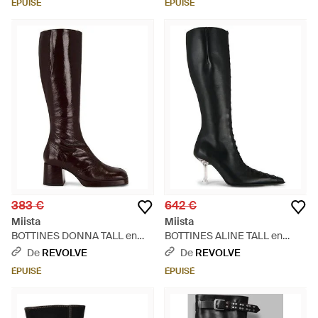
ÉPUISÉ
ÉPUISÉ
383 €
642 €
Miista
Miista
BOTTINES DONNA TALL en
BOTTINES ALINE TALL en
Brown - Marron
Black - Noir
De
REVOLVE
De
REVOLVE
ÉPUISÉ
ÉPUISÉ