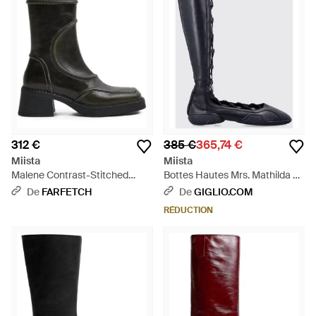
312 €
385 €
365,74 €
Miista
Miista
Malene Contrast-Stitched
Bottes Hautes Mrs. Mathilda En
Boots - Noir
Cuir Lisse Avec Lacets Et Bout
De
FARFETCH
De
GIGLIO.COM
Rond - Bleu
RÉDUCTION