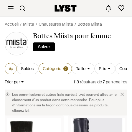
Accueil
Miista
Chaussures Miista
Bottes Miista
Bottes Miista pour femme
Suivre
Soldes
Catégorie
Taille
Prix
Couleu
2
Trier par
113
résultats
de
7
partenaires
Les commissions et autres frais payés à Lyst peuvent affecter le
classement d'un produit dans cette recherche. Pour plus
d'informations sur la façon dont nous classons les produits,
cliquez
ici
.