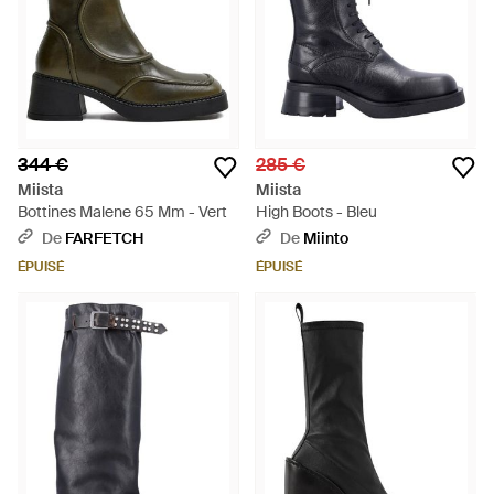
344 €
285 €
Miista
Miista
Bottines Malene 65 Mm - Vert
High Boots - Bleu
De
FARFETCH
De
Miinto
ÉPUISÉ
ÉPUISÉ