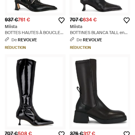
937 €
761 €
707 €
634 €
Miista
Miista
BOTTES HAUTES À BOUCLES
BOTTINES BLANCA TALL en
ELIYA en Black - Noir
Black - Noir
De
REVOLVE
De
REVOLVE
RÉDUCTION
RÉDUCTION
707 €
508 €
376 €
317 €