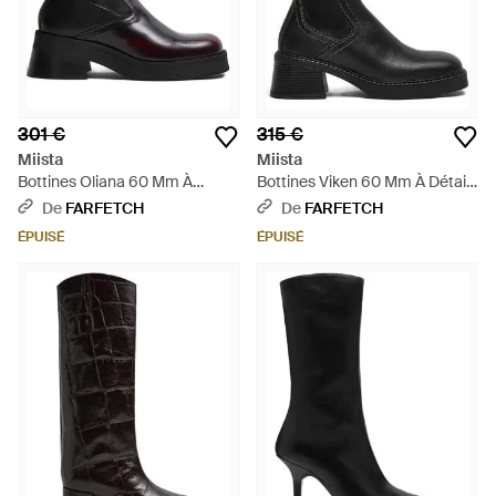
301 €
315 €
Miista
Miista
Bottines Oliana 60 Mm À
Bottines Viken 60 Mm À Détails
Fermeture Zippée - Noir
De Coutures - Noir
De
FARFETCH
De
FARFETCH
ÉPUISÉ
ÉPUISÉ