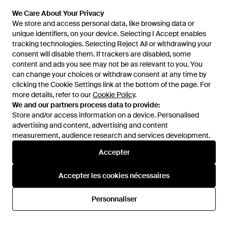
Noir
De
SSENSE
De
SSENSE
We Care About Your Privacy
We Care About Your Privacy
ÉPUISÉ
ÉPUISÉ
We store and access personal data, like browsing data or
We store and access personal data, like browsing data or
unique identifiers, on your device. Selecting I Accept enables
unique identifiers, on your device. Selecting I Accept enables
tracking technologies. Selecting Reject All or withdrawing your
tracking technologies. Selecting Reject All or withdrawing your
consent will disable them. If trackers are disabled, some
consent will disable them. If trackers are disabled, some
content and ads you see may not be as relevant to you. You
content and ads you see may not be as relevant to you. You
can change your choices or withdraw consent at any time by
can change your choices or withdraw consent at any time by
clicking the Cookie Settings link at the bottom of the page. For
clicking the Cookie Settings link at the bottom of the page. For
more details, refer to our
more details, refer to our
Cookie Policy
Cookie Policy
.
.
We and our partners process data to provide:
We and our partners process data to provide:
Store and/or access information on a device. Personalised
Store and/or access information on a device. Personalised
advertising and content, advertising and content
advertising and content, advertising and content
measurement, audience research and services development.
measurement, audience research and services development.
Accepter
Accepter
141 €
226 €
Miista
Miista
Accepter les cookies nécessaires
Accepter les cookies nécessaires
Bottines Apple Noires - Noir
Bottines New Oliana Noires -
Noir
De
SSENSE
De
SSENSE
Personnaliser
Personnaliser
ÉPUISÉ
ÉPUISÉ