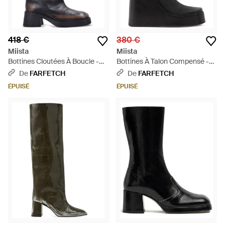
418 €
380 €
Miista
Miista
Bottines Cloutées À Boucle -
Bottines À Talon Compensé -
Bleu
Noir
De
FARFETCH
De
FARFETCH
ÉPUISÉ
ÉPUISÉ