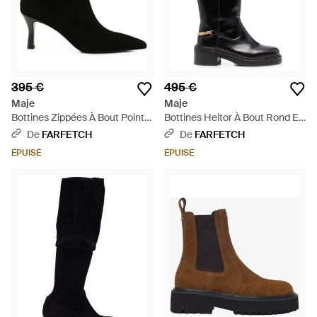
395 €
495 €
Maje
Maje
Bottines Zippées À Bout Pointu
Bottines Heitor À Bout Rond Et
- Noir
Détails De Chaîne - Noir
De
FARFETCH
De
FARFETCH
ÉPUISÉ
ÉPUISÉ