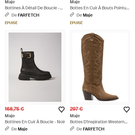
Maje
Maje
Bottines À Détail De Boucle -
Bottes En Cuir À Bouts Pointus
Noir
- Noir
De
FARFETCH
De
Maje
ÉPUISÉ
ÉPUISÉ
168,75 €
297 €
Maje
Maje
Bottines En Cuir À Boucle - Noir
Bottes D'Inspiration Western
65 Mm - Marron
De
Maje
De
FARFETCH