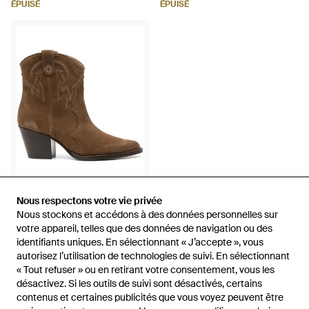
ÉPUISÉ
ÉPUISÉ
273 €
Nous respectons votre vie privée
Nous respectons votre vie privée
Nous stockons et accédons à des données personnelles sur
Nous stockons et accédons à des données personnelles sur
Maje
votre appareil, telles que des données de navigation ou des
votre appareil, telles que des données de navigation ou des
Bottes D'Inspiration Western
identifiants uniques. En sélectionnant « J’accepte », vous
identifiants uniques. En sélectionnant « J’accepte », vous
65 Mm En Daim - Marron
De
FARFETCH
autorisez l’utilisation de technologies de suivi. En sélectionnant
autorisez l’utilisation de technologies de suivi. En sélectionnant
ÉPUISÉ
« Tout refuser » ou en retirant votre consentement, vous les
« Tout refuser » ou en retirant votre consentement, vous les
désactivez. Si les outils de suivi sont désactivés, certains
désactivez. Si les outils de suivi sont désactivés, certains
contenus et certaines publicités que vous voyez peuvent être
contenus et certaines publicités que vous voyez peuvent être