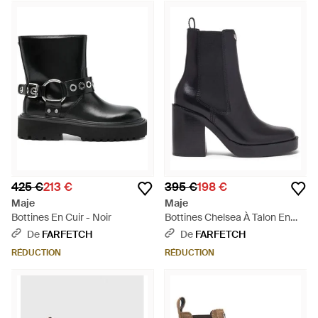
femme moderne. Un favori de l'ensemble de styles, les
créations de Maje ont été vues sur Marion Cotillard et
Vanessa Paradis. Découvrez la collection de bottes Maje,
avec des bottines simples à franges détaillées sur les genoux
pour une touche parisienne chic sur les modèles de
chaussures classiques.
425 €
213 €
395 €
198 €
Maje
Maje
Bottines En Cuir - Noir
Bottines Chelsea À Talon En
Cuir - Noir
De
FARFETCH
De
FARFETCH
RÉDUCTION
RÉDUCTION