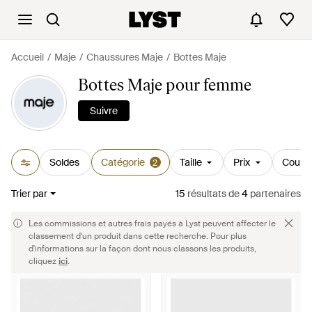
Accueil
Maje
Chaussures Maje
Bottes Maje
Bottes Maje pour femme
Suivre
Soldes
Catégorie
Taille
Prix
Couleu
2
Trier par
15
résultats
de
4
partenaires
Les commissions et autres frais payés à Lyst peuvent affecter le
classement d'un produit dans cette recherche. Pour plus
d'informations sur la façon dont nous classons les produits,
cliquez
ici
.