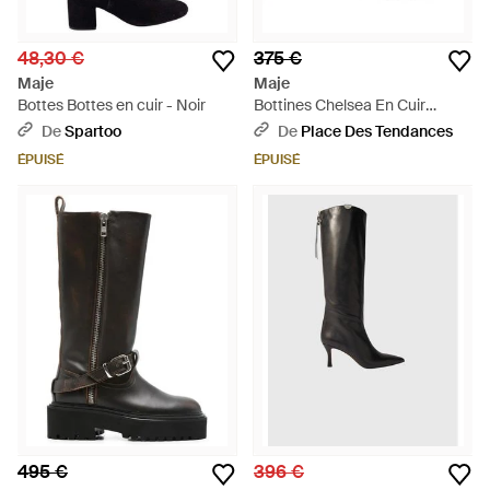
48,30 €
375 €
Maje
Maje
Bottes Bottes en cuir - Noir
Bottines Chelsea En Cuir
Suédé Femme - Marron
De
Spartoo
De
Place Des Tendances
ÉPUISÉ
ÉPUISÉ
495 €
396 €