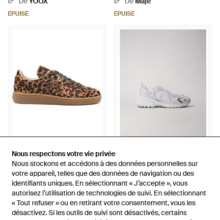
De
YOOX
De
Maje
ÉPUISÉ
ÉPUISÉ
135 €
109,15 €
Nous respectons votre vie privée
Nous respectons votre vie privée
Nous stockons et accédons à des données personnelles sur
Nous stockons et accédons à des données personnelles sur
Maje
Maje
votre appareil, telles que des données de navigation ou des
votre appareil, telles que des données de navigation ou des
Baskets En Cuir À Imprimé
M Sneakers Studs - Blanc
identifiants uniques. En sélectionnant « J’accepte », vous
identifiants uniques. En sélectionnant « J’accepte », vous
Léopard - Marron
De
FARFETCH
De
Maje
autorisez l’utilisation de technologies de suivi. En sélectionnant
autorisez l’utilisation de technologies de suivi. En sélectionnant
ÉPUISÉ
ÉPUISÉ
« Tout refuser » ou en retirant votre consentement, vous les
« Tout refuser » ou en retirant votre consentement, vous les
désactivez. Si les outils de suivi sont désactivés, certains
désactivez. Si les outils de suivi sont désactivés, certains