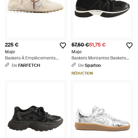
225 €
57,50 €
51,75 €
Maje
Maje
Baskets À Empiècements
Baskets Montantes Baskets
Contrastants - Blanc
Noires - Noir
De
FARFETCH
De
Spartoo
RÉDUCTION