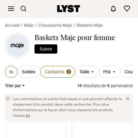
Accueil
Maje
Chaussures Maje
Baskets Maje
Baskets Maje pour femme
Suivre
Soldes
Catégorie
Taille
Prix
Couleu
2
Trier par
14
résultats
de
4
partenaires
Les commissions et autres frais payés à Lyst peuvent affecter le
classement d'un produit dans cette recherche. Pour plus
d'informations sur la façon dont nous classons les produits,
cliquez
ici
.