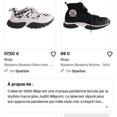
57,50 €
69 €
Maje
Maje
Baskets Baskets Blanches -
Baskets Baskets Noires - Noir
Blanc
De
Spartoo
De
Spartoo
À propos de :
Créée en 1999, Maje est une marque parisienne lancée par la
styliste marocaine Judith Milgrom. Le label est réputé pour
son approche parisienne qui mêle style chic à l'esprit rive
gauche et touche bohème. La collection de baskets Maje
comprend une variété de styles allant de pièces classiques à