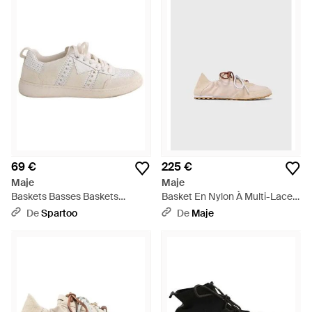
lacets aux modèles montants d'inspiration urbaine, ornés de
languettes dorées et de semelles métalliques. Ces baskets
casual revisitées sont idéales pour apporter une touche
d'élégance à votre tenue décontractée.
69 €
225 €
Maje
Maje
Baskets Basses Baskets
Basket En Nylon À Multi-Lacets
Blanches - Blanc
- Blanc
De
Spartoo
De
Maje