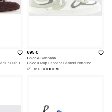
695 €
Dolce & Gabbana
ri En Cuir De
Dolce &Amp Gabbana Baskets Portofino
 Marron
Bicolores En Cuir De Veau Avec Monogramme
De
GIGLIO.COM
Dg - Blanc