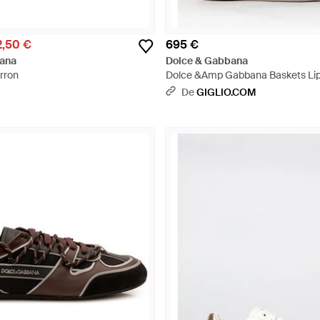
2,50 €
695 €
ana
Dolce & Gabbana
rron
Dolce &Amp Gabbana Baskets Lipa
Veau Suédé Avec Logo Imprimé - 
De
GIGLIO.COM