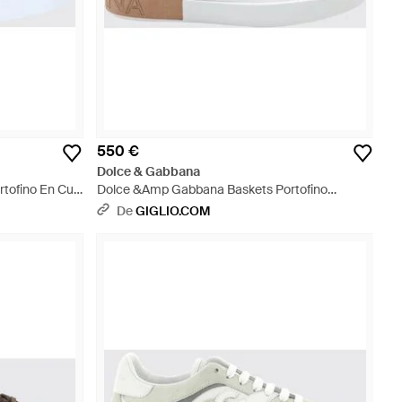
550 €
Dolce & Gabbana
ofino En Cuir
Dolce &Amp Gabbana Baskets Portofino
Bicolores En Cuir De Veau Avec Logo - Blanc
De
GIGLIO.COM