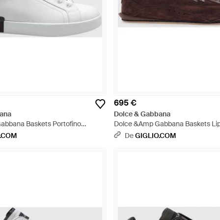
695 €
ana
Dolce & Gabbana
abbana Baskets Portofino
Dolce &Amp Gabbana Baskets Lipa
uir De Veau Avec Logo - Blanc
Veau Suédé Avec Logo Imprimé -
O.COM
De
GIGLIO.COM