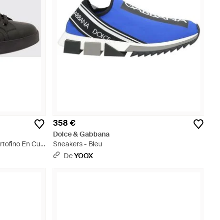
358 €
Dolce & Gabbana
ofino En Cuir
Sneakers - Bleu
Noir
De
YOOX