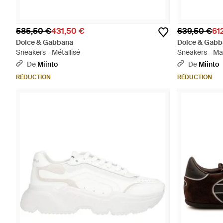
585,50 €
431,50 €
639,50 €
61
Dolce & Gabbana
Dolce & Gabb
Sneakers - Métallisé
Sneakers - Ma
De
Miinto
De
Miinto
RÉDUCTION
RÉDUCTION