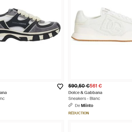
590,50 €
561 €
ana
Dolce & Gabbana
anc
Sneakers - Blanc
De
Miinto
RÉDUCTION