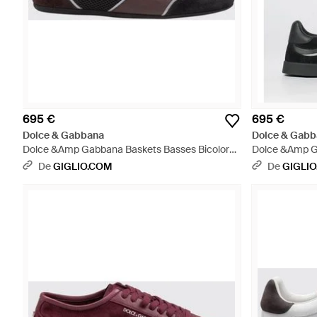
695 €
695 €
Dolce & Gabbana
Dolce & Gabb
Dolce &Amp Gabbana Baskets Basses Bicolores
Dolce &Amp G
En Cuir Et Suède Avec Logo Contrastant - Blanc
Bicolores En
De
GIGLIO.COM
De
GIGLI
Dg - Blanc