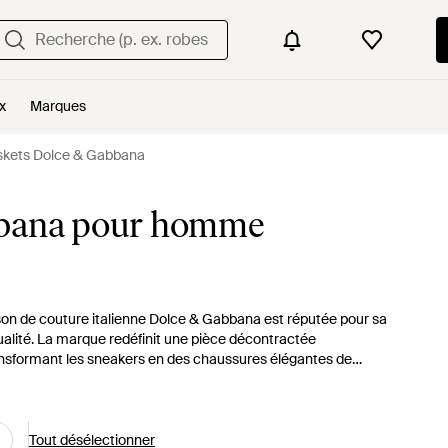
x
Marques
skets Dolce & Gabbana
bbana pour homme
n de couture italienne Dolce & Gabbana est réputée pour sa
alité. La marque redéfinit une pièce décontractée
ansformant les sneakers en des chaussures élégantes de
ur dans des tissus aux finitions minutieuses relevés de
 au charme sicilien qui est la marque de fabrique du label.
Tout désélectionner