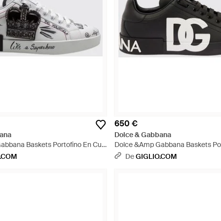
650 €
ana
Dolce & Gabbana
bbana Baskets Portofino En Cuir
Dolce &Amp Gabbana Baskets Port
Patchs Et Strass - Blanc
De Veau Avec Monogramme Dg - 
O.COM
De
GIGLIO.COM