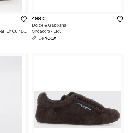
498 €
Dolce & Gabbana
ri En Cuir De
Sneakers - Bleu
Noir
De
YOOX