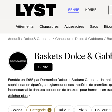
FEMME
HOMME
Vêtements
Chaussures
Accessoires
Sacs
Bijou
Accueil
Dolce & Gabbana
Chaussures Dolce & Gabbana
Ba
Baskets Dolce & Ga
Suivre
Fondée en 1985 par Domenico Dolce et Stefano Gabbana, la maiso
sophistication épurée, son glamour et ses modèles de première qu
incontournable dans sa collection de baskets pour homme, en tr
choix. Des styles simples et classiques ont été remis au goût du jo
Afficher plus
touches de couleurs contrastantes et d'imprimés audacieux, fidèles
Soldes
Catégorie
Taille
Prix
Couleur
2