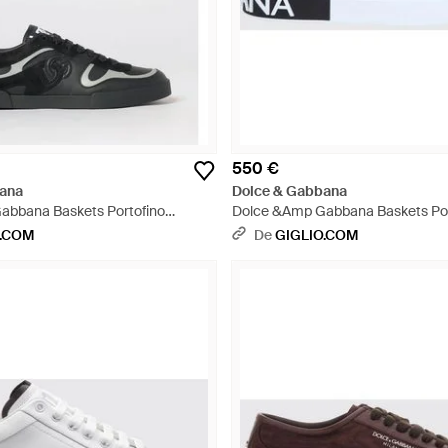
550 €
ana
Dolce & Gabbana
abbana Baskets Portofino
Dolce &Amp Gabbana Baskets Port
 Cuir De Veau Avec Monogramme
De Veau Lisse Avec Logo - Blanc
O.COM
De
GIGLIO.COM