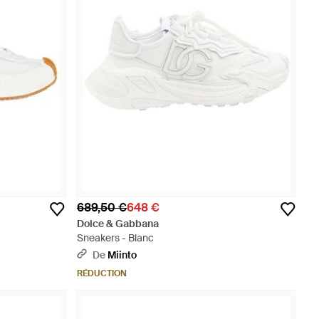
689,50 €
648 €
Dolce & Gabbana
Sneakers - Blanc
De
Miinto
RÉDUCTION