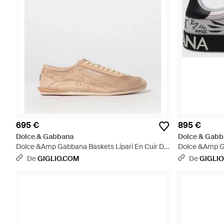
695 €
895 €
Dolce & Gabbana
Dolce & Gabb
Dolce &Amp Gabbana Baskets Lipari En Cuir De
Dolce &Amp Ga
Veau Suédé Avec Logo Imprimé - Neutre
De Veau Avec 
De
GIGLIO.COM
De
GIGLI