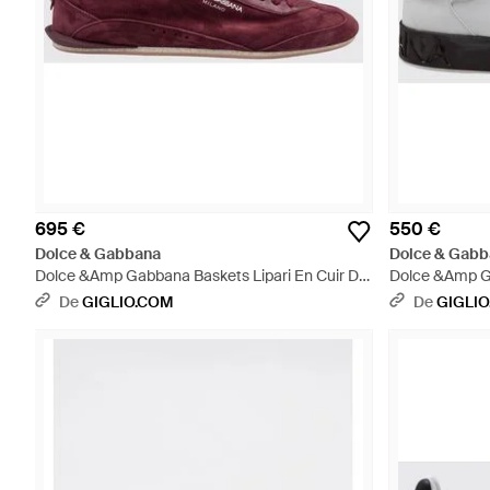
695 €
550 €
Dolce & Gabbana
Dolce & Gabb
Dolce &Amp Gabbana Baskets Lipari En Cuir De
Dolce &Amp G
Veau Suédé Avec Logo Imprimé - Violet
Bicolores En C
De
GIGLIO.COM
De
GIGLI