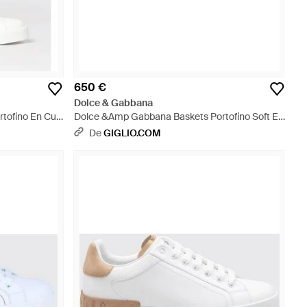
650 €
Dolce & Gabbana
ofino En Cuir
Dolce &Amp Gabbana Baskets Portofino Soft En
lanc
Cuir De Veau Suédé - Multicolore
De
GIGLIO.COM