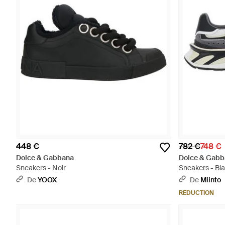
448 €
782 €
748 €
Dolce & Gabbana
Dolce & Gabb
Sneakers - Noir
Sneakers - Bl
De
YOOX
De
Miinto
RÉDUCTION