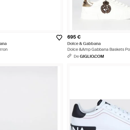
695 €
ana
Dolce & Gabbana
rron
Dolce &Amp Gabbana Baskets Port
Avec Patchs Et Monogramme - B
De
GIGLIO.COM