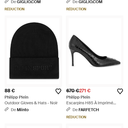
De
GIGLIO.COM
De
GIGLIO.COM
RÉDUCTION
RÉDUCTION
88 €
670 €
271 €
Philipp Plein
Philipp Plein
Outdoor Gloves & Hats - Noir
Escarpins H85 À Imprimé
Cocco - Noir
De
Miinto
De
FARFETCH
RÉDUCTION