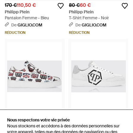
170 €
110,50 €
80 €
60 €
Philipp Plein
Philipp Plein
Pantalon Femme - Bleu
T-Shirt Femme - Noir
De
GIGLIO.COM
De
GIGLIO.COM
RÉDUCTION
RÉDUCTION
740 €
259 €
640 €
192 €
Nous respectons votre vie privée
Nous respectons votre vie privée
Philipp Plein
Philipp Plein
Nous stockons et accédons à des données personnelles sur
Nous stockons et accédons à des données personnelles sur
Baskets Basses En Cuir De
Baskets Basses En Cuir De
votre appareil, telles que des données de navigation ou des
votre appareil, telles que des données de navigation ou des