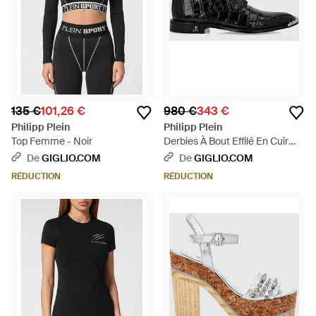
135 €
101,26 €
980 €
343 €
Philipp Plein
Philipp Plein
Top Femme - Noir
Derbies À Bout Effilé En Cuir
Brossé À Effet Crocodile -
De
GIGLIO.COM
De
GIGLIO.COM
Blanc
RÉDUCTION
RÉDUCTION