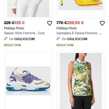
225 €
135 €
770 €
269,50 €
Philipp Plein
Philipp Plein
Sweat-Shirt Femme - Gris
Sandales À Talons Femme -
Jaune
De
GIGLIO.COM
De
GIGLIO.COM
RÉDUCTION
RÉDUCTION