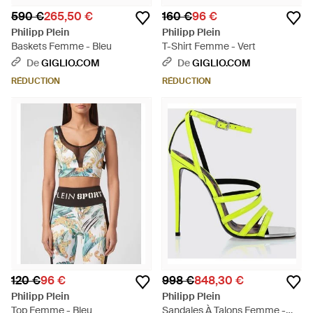
590 €
265,50 €
160 €
96 €
Philipp Plein
Philipp Plein
Baskets Femme - Bleu
T-Shirt Femme - Vert
De
GIGLIO.COM
De
GIGLIO.COM
RÉDUCTION
RÉDUCTION
120 €
96 €
998 €
848,30 €
Philipp Plein
Philipp Plein
Top Femme - Bleu
Sandales À Talons Femme -