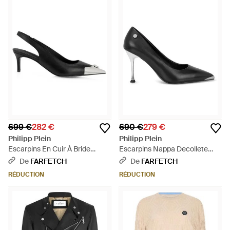
699 €
282 €
690 €
279 €
Philipp Plein
Philipp Plein
Escarpins En Cuir À Bride
Escarpins Nappa Decollete
Arrière Skull - Noir
H110 À Talon Haut - Noir
De
FARFETCH
De
FARFETCH
RÉDUCTION
RÉDUCTION