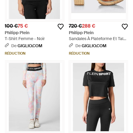
100 €
75 €
720 €
288 €
Philipp Plein
Philipp Plein
T-Shirt Femme - Noir
Sandales À Plateforme Et Talon
Haut En Cuir Laminé À Clous -
De
GIGLIO.COM
De
GIGLIO.COM
Blanc
RÉDUCTION
RÉDUCTION