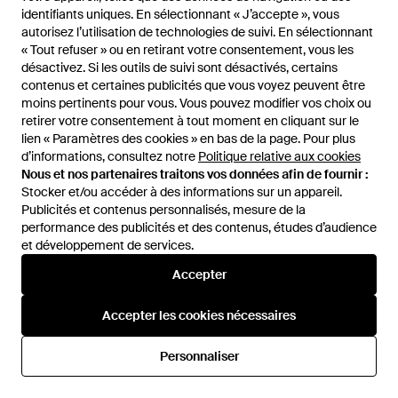
Veau Avec Imprimé Graphique
Veau À Monogramme Avec
De
GIGLIO.COM
De
GIGLIO.COM
identifiants uniques. En sélectionnant « J’accepte », vous
identifiants uniques. En sélectionnant « J’accepte », vous
- Blanc
Logo Hexagon - Blanc
autorisez l’utilisation de technologies de suivi. En sélectionnant
autorisez l’utilisation de technologies de suivi. En sélectionnant
RÉDUCTION
RÉDUCTION
« Tout refuser » ou en retirant votre consentement, vous les
« Tout refuser » ou en retirant votre consentement, vous les
désactivez. Si les outils de suivi sont désactivés, certains
désactivez. Si les outils de suivi sont désactivés, certains
contenus et certaines publicités que vous voyez peuvent être
contenus et certaines publicités que vous voyez peuvent être
moins pertinents pour vous. Vous pouvez modifier vos choix ou
moins pertinents pour vous. Vous pouvez modifier vos choix ou
retirer votre consentement à tout moment en cliquant sur le
retirer votre consentement à tout moment en cliquant sur le
lien « Paramètres des cookies » en bas de la page. Pour plus
lien « Paramètres des cookies » en bas de la page. Pour plus
d’informations, consultez notre
d’informations, consultez notre
Politique relative aux cookies
Politique relative aux cookies
Nous et nos partenaires traitons vos données afin de fournir :
Nous et nos partenaires traitons vos données afin de fournir :
Stocker et/ou accéder à des informations sur un appareil.
Stocker et/ou accéder à des informations sur un appareil.
Publicités et contenus personnalisés, mesure de la
Publicités et contenus personnalisés, mesure de la
performance des publicités et des contenus, études d’audience
performance des publicités et des contenus, études d’audience
et développement de services.
et développement de services.
Accepter
Accepter
640 €
576 €
740 €
629 €
Philipp Plein
Philipp Plein
Accepter les cookies nécessaires
Accepter les cookies nécessaires
Baskets Basses En Cuir De
Baskets Basses En Cuir De
Veau À Monogramme Avec
Veau Avec Imprimé Graphique
De
GIGLIO.COM
De
GIGLIO.COM
Personnaliser
Personnaliser
Logo Hexagon - Noir
- Noir
RÉDUCTION
RÉDUCTION