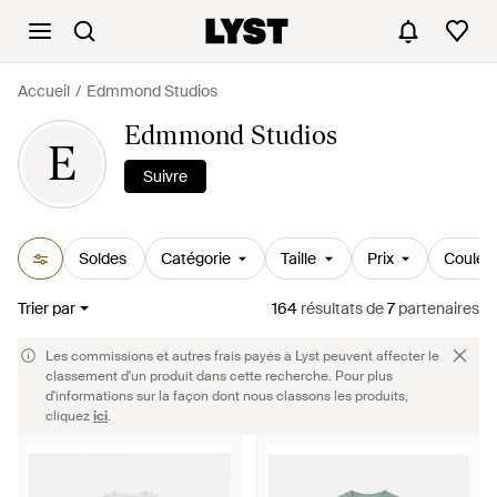
Accueil
Edmmond Studios
Edmmond Studios
E
Suivre
Soldes
Catégorie
Taille
Prix
Couleu
Trier par
164
résultats
de
7
partenaires
Les commissions et autres frais payés à Lyst peuvent affecter le
classement d'un produit dans cette recherche. Pour plus
d'informations sur la façon dont nous classons les produits,
cliquez
ici
.