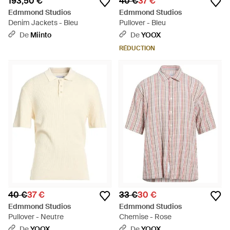
193,50 €
40 €
37 €
Edmmond Studios
Edmmond Studios
Denim Jackets - Bleu
Pullover - Bleu
De
Miinto
De
YOOX
RÉDUCTION
40 €
37 €
33 €
30 €
Edmmond Studios
Edmmond Studios
Pullover - Neutre
Chemise - Rose
De
YOOX
De
YOOX