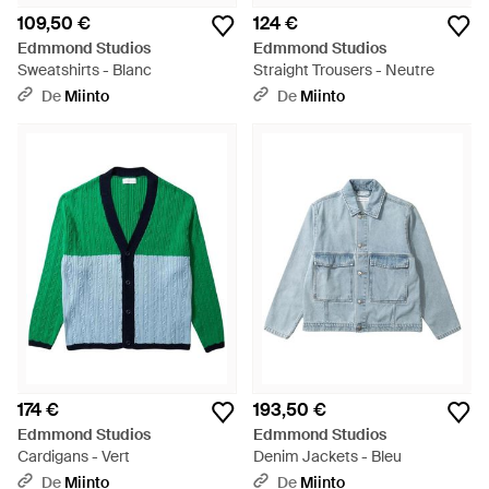
109,50 €
124 €
Edmmond Studios
Edmmond Studios
Sweatshirts - Blanc
Straight Trousers - Neutre
De
Miinto
De
Miinto
174 €
193,50 €
Edmmond Studios
Edmmond Studios
Cardigans - Vert
Denim Jackets - Bleu
De
Miinto
De
Miinto