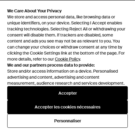
We Care About Your Privacy
We Care About Your Privacy
We store and access personal data, like browsing data or
We store and access personal data, like browsing data or
unique identifiers, on your device. Selecting I Accept enables
unique identifiers, on your device. Selecting I Accept enables
tracking technologies. Selecting Reject All or withdrawing your
tracking technologies. Selecting Reject All or withdrawing your
consent will disable them. If trackers are disabled, some
consent will disable them. If trackers are disabled, some
content and ads you see may not be as relevant to you. You
content and ads you see may not be as relevant to you. You
can change your choices or withdraw consent at any time by
can change your choices or withdraw consent at any time by
clicking the Cookie Settings link at the bottom of the page. For
clicking the Cookie Settings link at the bottom of the page. For
more details, refer to our
more details, refer to our
Cookie Policy
Cookie Policy
.
.
We and our partners process data to provide:
We and our partners process data to provide:
Store and/or access information on a device. Personalised
Store and/or access information on a device. Personalised
advertising and content, advertising and content
advertising and content, advertising and content
54 €
51 €
54 €
51 €
measurement, audience research and services development.
measurement, audience research and services development.
Edmmond Studios
Edmmond Studios
Accepter
Accepter
T-Shirt Domino - Blanc
T-Shirt Chassing À Imprimé
Graphique - Blanc
De
FARFETCH
De
FARFETCH
Accepter les cookies nécessaires
Accepter les cookies nécessaires
RÉDUCTION
RÉDUCTION
Personnaliser
Personnaliser