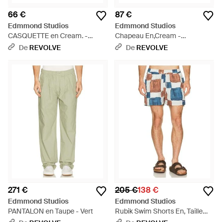
66 €
87 €
Edmmond Studios
Edmmond Studios
CASQUETTE en Cream. -
Chapeau En,Cream -
Neutre
Multicolore
De
REVOLVE
De
REVOLVE
271 €
205 €
138 €
Edmmond Studios
Edmmond Studios
PANTALON en Taupe - Vert
Rubik Swim Shorts En, Taille
Also En S, M, Xl/1X - Bleu