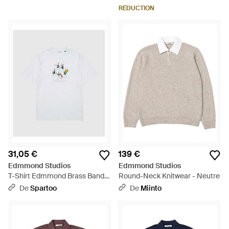
RÉDUCTION
31,05 €
139 €
Edmmond Studios
Edmmond Studios
T-Shirt Edmmond Brass Band
Round-Neck Knitwear - Neutre
Tee - Blanc
De
Spartoo
De
Miinto