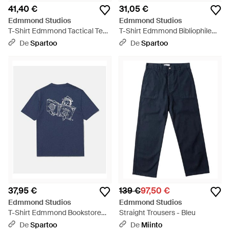
41,40 €
31,05 €
Edmmond Studios
Edmmond Studios
T-Shirt Edmmond Tactical Tee
T-Shirt Edmmond Bibliophile
Copper - Rose
Tee Ecru - Blanc
De
Spartoo
De
Spartoo
37,95 €
139 €
97,50 €
Edmmond Studios
Edmmond Studios
T-Shirt Edmmond Bookstore
Straight Trousers - Bleu
Tee - Bleu
De
Spartoo
De
Miinto