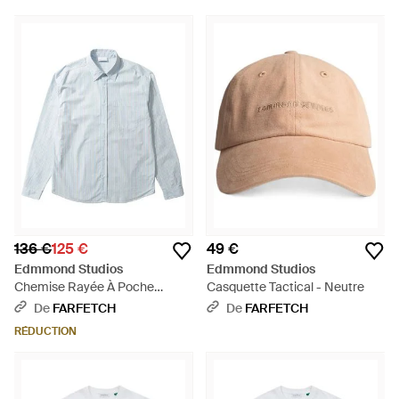
136 €
125 €
49 €
Edmmond Studios
Edmmond Studios
Chemise Rayée À Poche
Casquette Tactical - Neutre
Poitrine - Bleu
De
FARFETCH
De
FARFETCH
RÉDUCTION