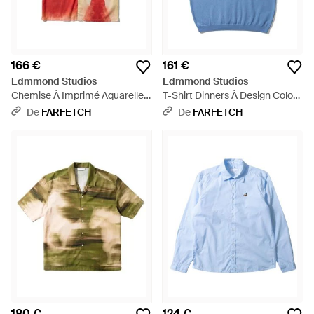
166 €
161 €
Edmmond Studios
Edmmond Studios
Chemise À Imprimé Aquarelle -
T-Shirt Dinners À Design Colour
Rouge
Block - Bleu
De
FARFETCH
De
FARFETCH
180 €
124 €