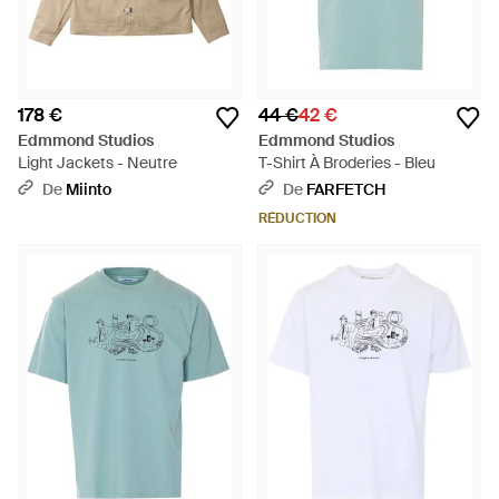
178 €
44 €
42 €
Edmmond Studios
Edmmond Studios
Light Jackets - Neutre
T-Shirt À Broderies - Bleu
De
Miinto
De
FARFETCH
RÉDUCTION