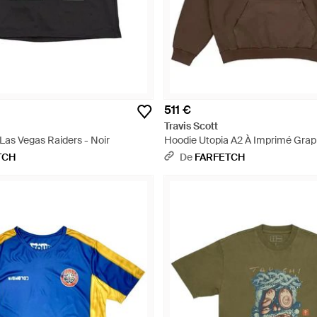
511 €
Travis Scott
 Las Vegas Raiders - Noir
Hoodie Utopia A2 À Imprimé Grap
TCH
De
FARFETCH