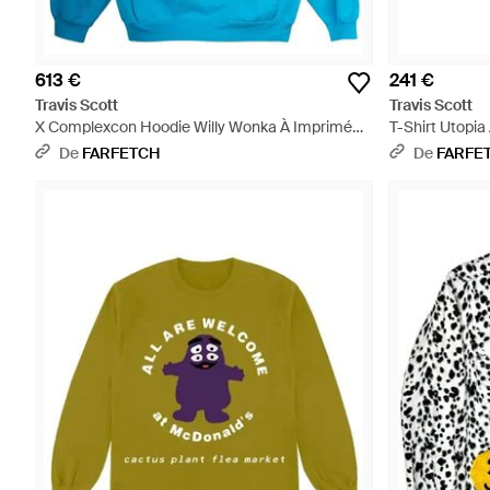
613 €
241 €
Travis Scott
Travis Scott
X Complexcon Hoodie Willy Wonka À Imprimé
T-Shirt Utopi
Graphique - Bleu
De
FARFETCH
De
FARFE