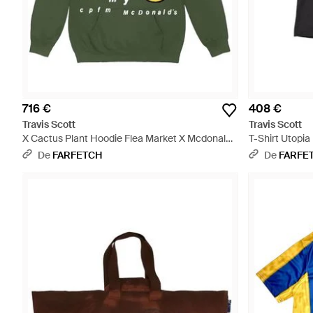
716 €
408 €
Travis Scott
Travis Scott
X Cactus Plant Hoodie Flea Market X Mcdonald's
T-Shirt Utopia
Seeing Double - Vert
De
FARFETCH
De
FARFE