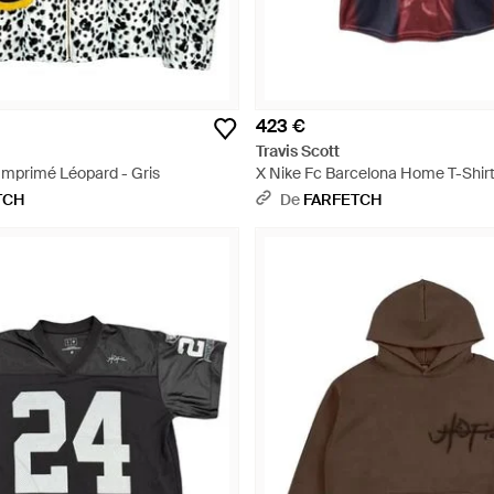
423 €
Travis Scott
Imprimé Léopard - Gris
X Nike Fc Barcelona Home T-Shirt
Rouge
TCH
De
FARFETCH