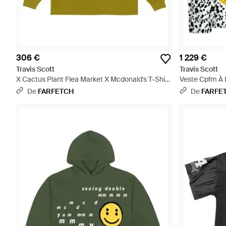
306 €
1 229 €
Travis Scott
Travis Scott
X Cactus Plant Flea Market X Mcdonald's T-Shirt
Veste Cpfm À 
Grimace À Manches Longues - Vert
De
FARFETCH
De
FARFE