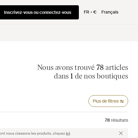
FR
€
Français
Inscrivez-vous ou connectez-vous
Nous avons trouvé
78
articles
dans
1
de nos boutiques
Plus de filtres
78
résultats
ont nous classons les produits, cliquez
ici
.