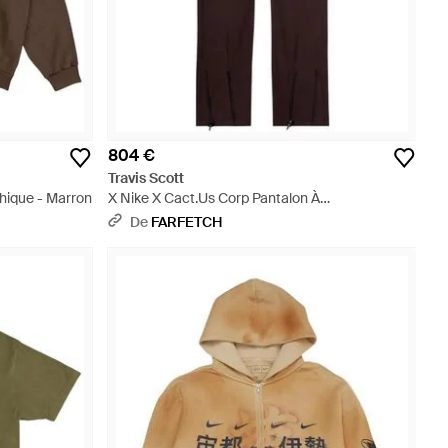
804 €
Travis Scott
hique - Marron
X Nike X Cact.Us Corp Pantalon À
Empiècements - Violet
De
FARFETCH