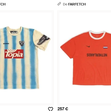
Rouge
TCH
De
FARFETCH
257 €