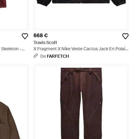
668 €
Travis Scott
 Skeleton -
X Fragment X Nike Veste Cactus Jack En Polaire
- Noir
De
FARFETCH