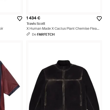
1 434 €
Travis Scott
ir
X Human Made X Cactus Plant Chemise Flea
Market - Bleu
De
FARFETCH