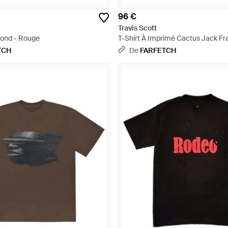
96 €
Travis Scott
Rond - Rouge
T-Shirt À Imprimé Cactus Jack Fr
TCH
De
FARFETCH