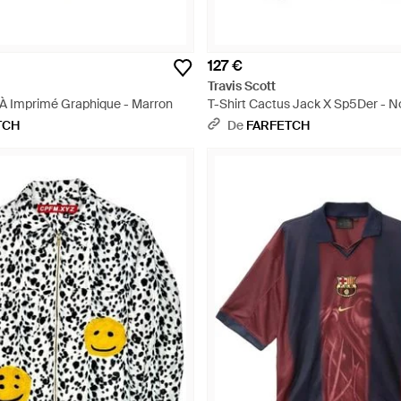
127 €
Travis Scott
a À Imprimé Graphique - Marron
T-Shirt Cactus Jack X Sp5Der - No
TCH
De
FARFETCH