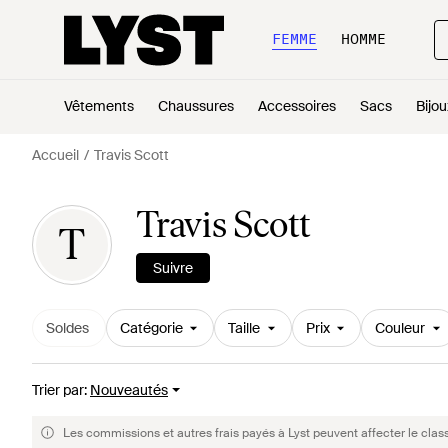
FEMME
HOMME
Vêtements
Chaussures
Accessoires
Sacs
Bijou
Accueil
Travis Scott
Travis Scott
T
Suivre
Soldes
Catégorie
Taille
Prix
Couleur
Trier par
:
Nouveautés
Les commissions et autres frais payés à Lyst peuvent affecter le clas