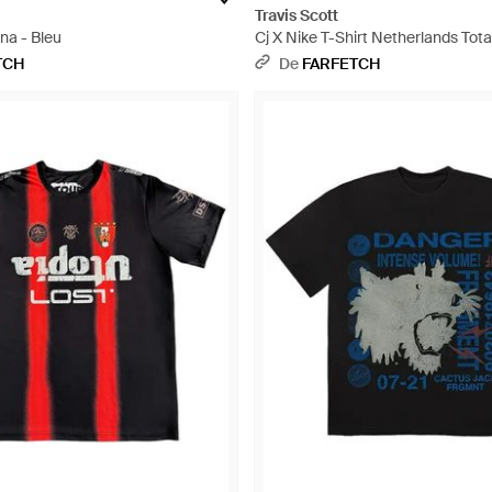
Travis Scott
ina - Bleu
Cj X Nike T-Shirt Netherlands Tot
TCH
De
FARFETCH