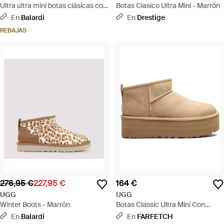
Ultra ultra mini botas clásicas con
Botas Clasico Ultra Mini - Marrón
meseta - Negro
En
Balardi
En
Drestige
REBAJAS
276,95 €
227,95 €
164 €
UGG
UGG
Winter Boots - Marrón
Botas Classic Ultra Mini Con
Plataforma - Neutro
En
Balardi
En
FARFETCH