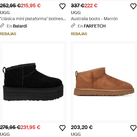
252,95 €
215,95 €
337 €
222 €
UGG
UGG
"clásica mini plataforma" botines
Australia boots - Marrón
de tobillo - Marrón
En
Balardi
En
FARFETCH
REBAJAS
REBAJAS
276,95 €
231,95 €
203,20 €
UGG
UGG