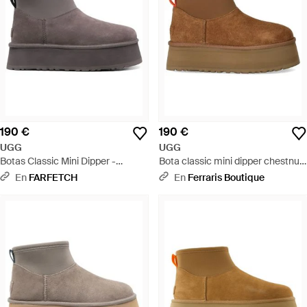
190 €
190 €
UGG
UGG
Botas Classic Mini Dipper -
Bota classic mini dipper chestnut
Marrón
- Marrón
En
FARFETCH
En
Ferraris Boutique