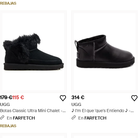
REBAJAS
179 €
115 €
314 €
UGG
UGG
Botas Classic Ultra Mini Chalet -
♪ I'm El que 'que's Entiendo ♪ -
Negro
Negro
En
FARFETCH
En
FARFETCH
REBAJAS