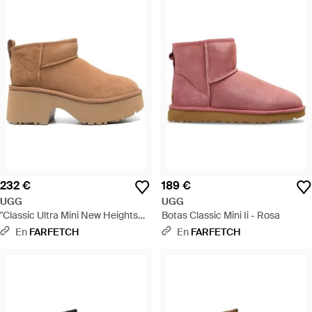
232 €
189 €
UGG
UGG
"Classic Ultra Mini New Heights
Botas Classic Mini Ii - Rosa
Boots" - Marrón
En
FARFETCH
En
FARFETCH