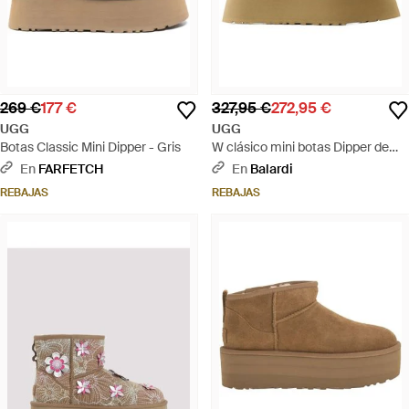
269 €
177 €
327,95 €
272,95 €
UGG
UGG
Botas Classic Mini Dipper - Gris
W clásico mini botas Dipper de
cuero marrón
En
FARFETCH
En
Balardi
REBAJAS
REBAJAS