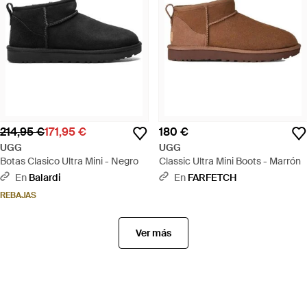
214,95 €
171,95 €
180 €
UGG
UGG
Botas Clasico Ultra Mini - Negro
Classic Ultra Mini Boots - Marrón
En
Balardi
En
FARFETCH
REBAJAS
Ver más