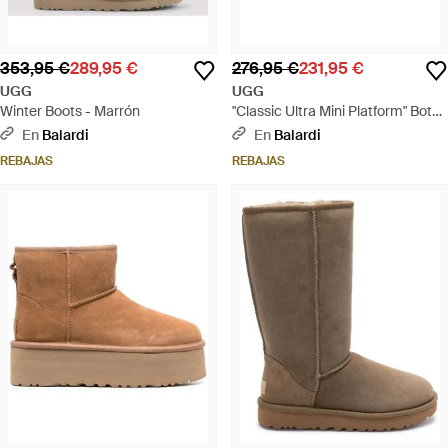
353,95 €
289,95 €
276,95 €
231,95 €
UGG
UGG
Winter Boots - Marrón
"Classic Ultra Mini Platform" Botas
de tobillo - Marrón
En
Balardi
En
Balardi
REBAJAS
REBAJAS