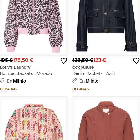
195 €
175,50 €
136,50 €
123 €
Lolly's Laundry
co'couture
Bomber Jackets - Morado
Denim Jackets - Azul
En
Miinto
En
Miinto
REBAJAS
REBAJAS