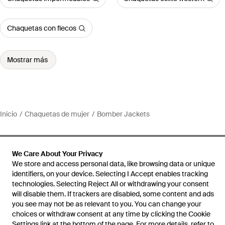
Chaquetas con flecos
Mostrar más
Inicio
Chaquetas de mujer
Bomber Jackets
We Care About Your Privacy
We store and access personal data, like browsing data or unique
Ayuda e información
identifiers, on your device. Selecting I Accept enables tracking
technologies. Selecting Reject All or withdrawing your consent
will disable them. If trackers are disabled, some content and ads
you see may not be as relevant to you. You can change your
choices or withdraw consent at any time by clicking the Cookie
Settings link at the bottom of the page. For more details, refer to