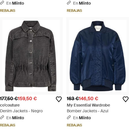
En
Miinto
En
Miinto
REBAJAS
REBAJAS
177,50 €
159,50 €
163 €
146,50 €
co'couture
My Essential Wardrobe
Denim Jackets - Negro
Bomber Jackets - Azul
En
Miinto
En
Miinto
REBAJAS
REBAJAS