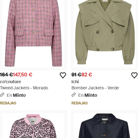
164 €
147,50 €
91 €
82 €
co'couture
Ichi
Tweed Jackets - Morado
Bomber Jackets - Verde
En
Miinto
En
Miinto
REBAJAS
REBAJAS