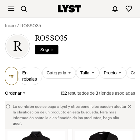
Inicio
ROSSO35
ROSSO35
R
Seguir
En
Categoría
Talla
Precio
Colo
rebajas
Ordenar
132
resultados
de
3
tiendas asociadas
La comisión que se paga a Lyst y otros beneficios pueden afectar
la clasificación de un producto en esta búsqueda. Para más
información sobre la clasificación de los productos, haga clic
aquí
.