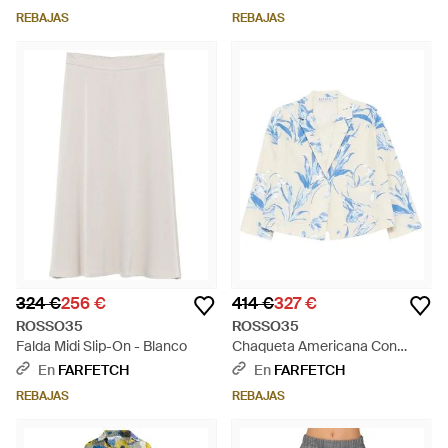
REBAJAS
REBAJAS
324 €
256 €
414 €
327 €
ROSSO35
ROSSO35
Falda Midi Slip-On - Blanco
Chaqueta Americana Con
Estampado Floral - Azul
En
FARFETCH
En
FARFETCH
REBAJAS
REBAJAS