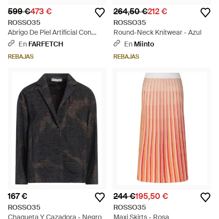
599 €
473 €
264,50 €
212 €
ROSSO35
ROSSO35
Abrigo De Piel Artificial Con
Round-Neck Knitwear - Azul
Botones - Neutro
En
FARFETCH
En
Miinto
REBAJAS
REBAJAS
167 €
244 €
195,50 €
ROSSO35
ROSSO35
Chaqueta Y Cazadora - Negro
Maxi Skirts - Rosa