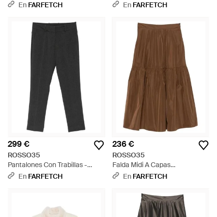
Negro
Y Capucha - Negro
En
FARFETCH
En
FARFETCH
299 €
236 €
ROSSO35
ROSSO35
Pantalones Con Trabillas -
Falda Midi A Capas
Negro
Escalonadas - Marrón
En
FARFETCH
En
FARFETCH