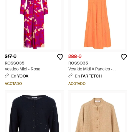
317 €
288 €
ROSSO35
ROSSO35
Vestido Midi - Rosa
Vestido Midi A Paneles -
Naranja
En
YOOX
En
FARFETCH
AGOTADO
AGOTADO