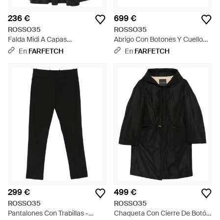
236 €
699 €
ROSSO35
ROSSO35
Falda Midi A Capas
Abrigo Con Botones Y Cuello
Escalonadas - Negro
Alto - Neutro
En
FARFETCH
En
FARFETCH
299 €
499 €
ROSSO35
ROSSO35
Pantalones Con Trabillas -
Chaqueta Con Cierre De Botón