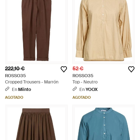
222,10 €
52 €
ROSSO35
ROSSO35
Cropped Trousers - Marrón
Top - Neutro
En
Miinto
En
YOOX
AGOTADO
AGOTADO