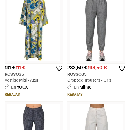
131 €
111 €
233,50 €
198,50 €
ROSSO35
ROSSO35
Vestido Midi - Azul
Cropped Trousers - Gris
En
YOOX
En
Miinto
REBAJAS
REBAJAS