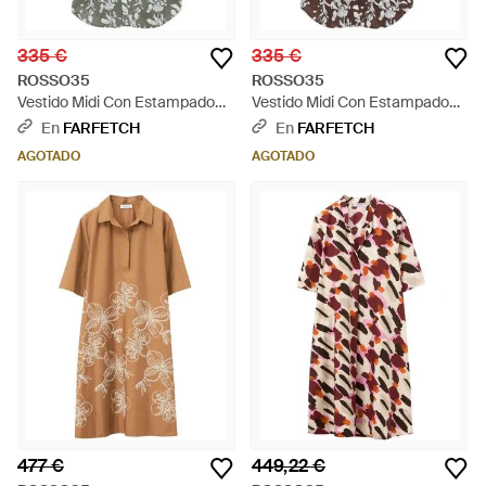
335 €
335 €
ROSSO35
ROSSO35
Vestido Midi Con Estampado
Vestido Midi Con Estampado
Floral - Blanco
Floral - Blanco
En
FARFETCH
En
FARFETCH
AGOTADO
AGOTADO
477 €
449,22 €