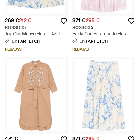
269 €
212 €
374 €
295 €
ROSSO35
ROSSO35
Top Con Motivo Floral - Azul
Falda Con Estampado Floral -
Rosa
En
FARFETCH
En
FARFETCH
REBAJAS
REBAJAS
474 €
374 €
295 €