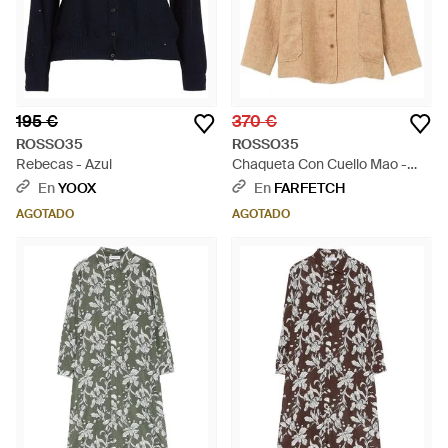
195 €
370 €
ROSSO35
ROSSO35
Rebecas - Azul
Chaqueta Con Cuello Mao -
Neutro
En
YOOX
En
FARFETCH
AGOTADO
AGOTADO