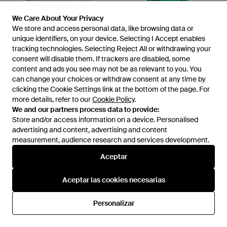
We Care About Your Privacy
We Care About Your Privacy
We store and access personal data, like browsing data or
We store and access personal data, like browsing data or
unique identifiers, on your device. Selecting I Accept enables
unique identifiers, on your device. Selecting I Accept enables
tracking technologies. Selecting Reject All or withdrawing your
tracking technologies. Selecting Reject All or withdrawing your
consent will disable them. If trackers are disabled, some
consent will disable them. If trackers are disabled, some
content and ads you see may not be as relevant to you. You
content and ads you see may not be as relevant to you. You
can change your choices or withdraw consent at any time by
can change your choices or withdraw consent at any time by
45 €
clicking the Cookie Settings link at the bottom of the page. For
clicking the Cookie Settings link at the bottom of the page. For
137 €
more details, refer to our
more details, refer to our
Cookie Policy
Cookie Policy
.
.
ROSSO35
ROSSO35
We and our partners process data to provide:
We and our partners process data to provide:
Top - Neutro
Vestido Midi - Verde
Store and/or access information on a device. Personalised
Store and/or access information on a device. Personalised
En
YOOX
En
YOOX
advertising and content, advertising and content
advertising and content, advertising and content
AGOTADO
AGOTADO
measurement, audience research and services development.
measurement, audience research and services development.
Aceptar
Aceptar
Aceptar las cookies necesarias
Aceptar las cookies necesarias
Personalizar
Personalizar