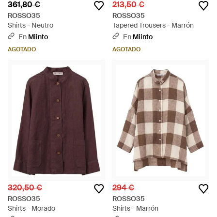
361,80 €
213,50 €
ROSSO35
ROSSO35
Shirts - Neutro
Tapered Trousers - Marrón
En
Miinto
En
Miinto
AGOTADO
AGOTADO
320,50 €
294 €
ROSSO35
ROSSO35
Shirts - Morado
Shirts - Marrón