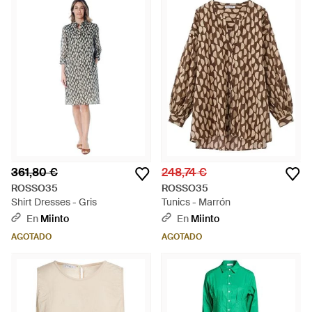
361,80 €
248,74 €
ROSSO35
ROSSO35
Shirt Dresses - Gris
Tunics - Marrón
En
Miinto
En
Miinto
AGOTADO
AGOTADO