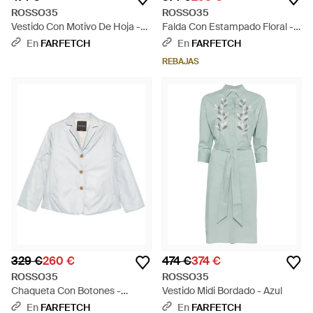
ROSSO35
ROSSO35
Vestido Con Motivo De Hoja -
Falda Con Estampado Floral -
Neutro
Azul
En
FARFETCH
En
FARFETCH
REBAJAS
329 €
260 €
474 €
374 €
ROSSO35
ROSSO35
Chaqueta Con Botones -
Vestido Midi Bordado - Azul
Blanco
En
FARFETCH
En
FARFETCH