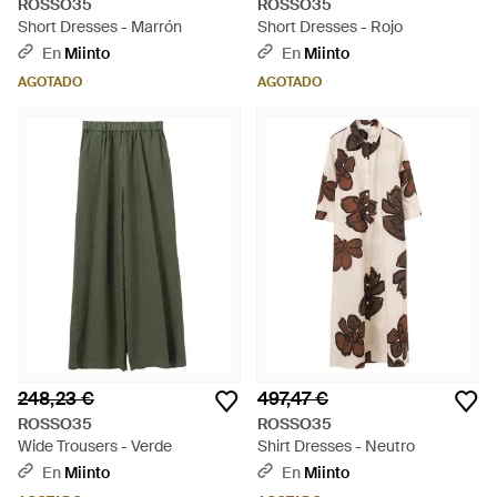
ROSSO35
ROSSO35
Short Dresses - Marrón
Short Dresses - Rojo
En
Miinto
En
Miinto
AGOTADO
AGOTADO
248,23 €
497,47 €
ROSSO35
ROSSO35
Wide Trousers - Verde
Shirt Dresses - Neutro
En
Miinto
En
Miinto