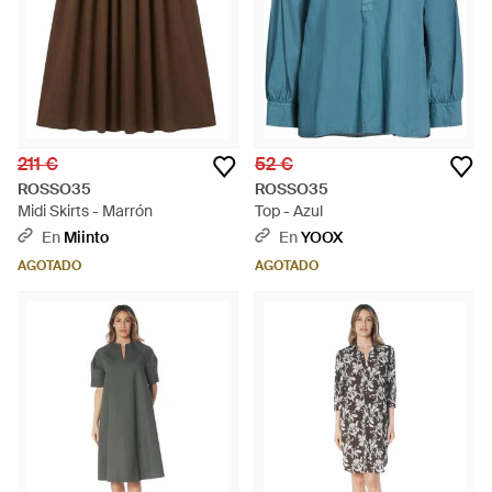
211 €
52 €
ROSSO35
ROSSO35
Midi Skirts - Marrón
Top - Azul
En
Miinto
En
YOOX
AGOTADO
AGOTADO