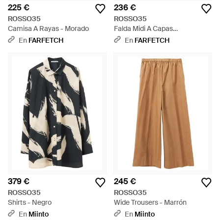
225 €
236 €
ROSSO35
ROSSO35
Camisa A Rayas - Morado
Falda Midi A Capas
Escalonadas - Azul
En
FARFETCH
En
FARFETCH
379 €
245 €
ROSSO35
ROSSO35
Shirts - Negro
Wide Trousers - Marrón
En
Miinto
En
Miinto