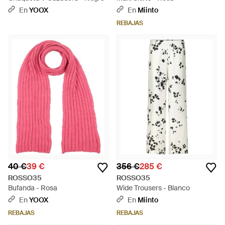
En
YOOX
En
Miinto
REBAJAS
40 €
39 €
356 €
285 €
ROSSO35
ROSSO35
Bufanda - Rosa
Wide Trousers - Blanco
En
YOOX
En
Miinto
REBAJAS
REBAJAS