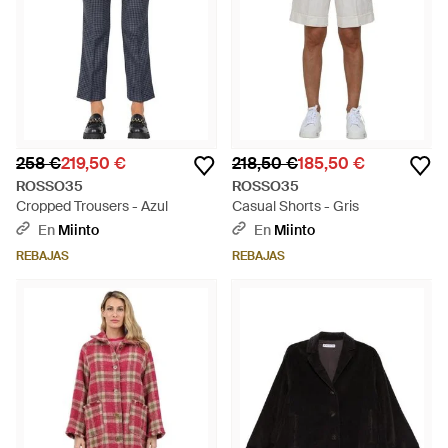
258 €
219,50 €
218,50 €
185,50 €
ROSSO35
ROSSO35
Cropped Trousers - Azul
Casual Shorts - Gris
En
Miinto
En
Miinto
REBAJAS
REBAJAS