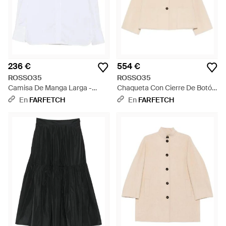
236 €
554 €
ROSSO35
ROSSO35
Camisa De Manga Larga -
Chaqueta Con Cierre De Botón
Blanco
- Neutro
En
FARFETCH
En
FARFETCH