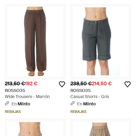
213,50 €
192 €
238,50 €
214,50 €
ROSSO35
ROSSO35
Wide Trousers - Marrón
Casual Shorts - Gris
En
Miinto
En
Miinto
REBAJAS
REBAJAS