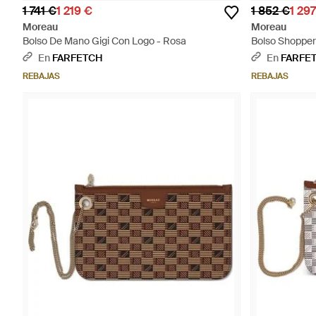
1 741 €
1 219 €
1 852 €
1 29
Moreau
Moreau
Bolso De Mano Gigi Con Logo - Rosa
Bolso Shopper
En
FARFETCH
En
FARFE
REBAJAS
REBAJAS