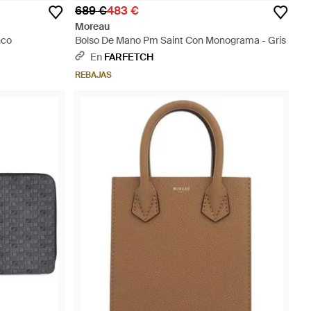
689 €
483 €
Moreau
nco
Bolso De Mano Pm Saint Con Monograma - Gris
En
FARFETCH
REBAJAS