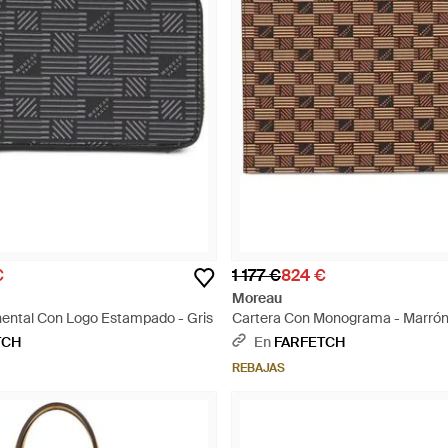
€
1 177 €
824 €
Moreau
nental Con Logo Estampado - Gris
Cartera Con Monograma - Marró
TCH
En
FARFETCH
REBAJAS