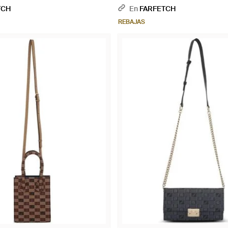
TCH
En
FARFETCH
REBAJAS