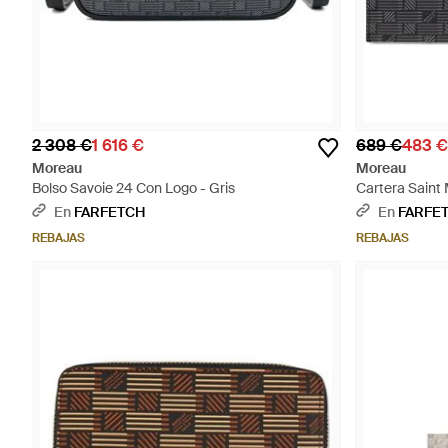
2 308 €
1 616 €
689 €
483 €
Moreau
Moreau
Bolso Savoie 24 Con Logo - Gris
Cartera Saint
En
FARFETCH
En
FARFE
REBAJAS
REBAJAS