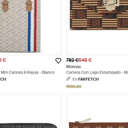
2 €
782 €
548 €
Moreau
 Mm Cannes A Rayas - Blanco
Cartera Con Logo Estampado - M
TCH
En
FARFETCH
REBAJAS