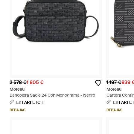
2 578 €
1 805 €
1 197 €
839 
Moreau
Moreau
Bandolera Sadie 24 Con Monograma - Negro
Cartera Conti
En
FARFETCH
En
FARFE
REBAJAS
REBAJAS