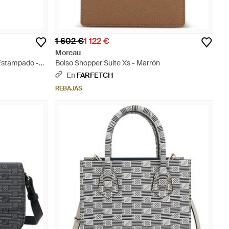
1 602 €
1 122 €
Moreau
 Estampado -
Bolso Shopper Suite Xs - Marrón
En
FARFETCH
REBAJAS