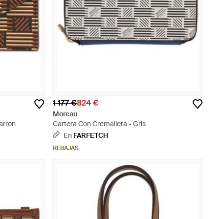
1 177 €
824 €
Moreau
arrón
Cartera Con Cremallera - Gris
En
FARFETCH
REBAJAS