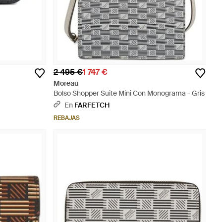
2 495 €
1 747 €
Moreau
Bolso Shopper Suite Mini Con Monograma - Gris
En
FARFETCH
REBAJAS