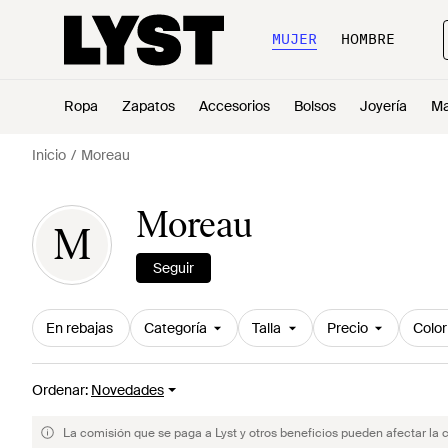
MUJER
HOMBRE
Ropa
Zapatos
Accesorios
Bolsos
Joyería
Ma
Inicio
Moreau
Moreau
M
Seguir
En rebajas
Categoría
Talla
Precio
Color
Ordenar
:
Novedades
La comisión que se paga a Lyst y otros beneficios pueden afectar la 