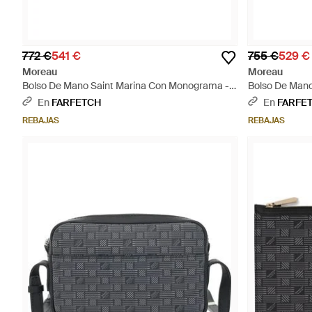
772 €
541 €
755 €
529 €
Moreau
Moreau
Bolso De Mano Saint Marina Con Monograma -
Bolso De Mano 
Marrón
En
FARFETCH
En
FARFE
REBAJAS
REBAJAS