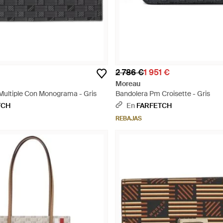
2 786 €
1 951 €
Moreau
 Multiple Con Monograma - Gris
Bandolera Pm Croisette - Gris
TCH
En
FARFETCH
REBAJAS