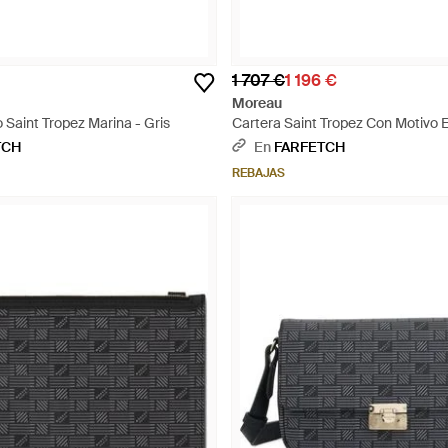
1 707 €
1 196 €
Moreau
Saint Tropez Marina - Gris
Cartera Saint Tropez Con Motivo
Gris
TCH
En
FARFETCH
REBAJAS