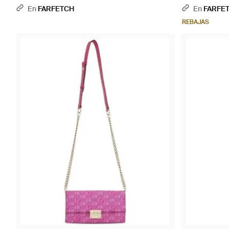
En
FARFETCH
En
FARFE
REBAJAS