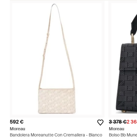
592 €
3 378 €
2 36
Moreau
Moreau
Bandolera Moreanutte Con Cremallera - Blanco
Bolso Bb Mune