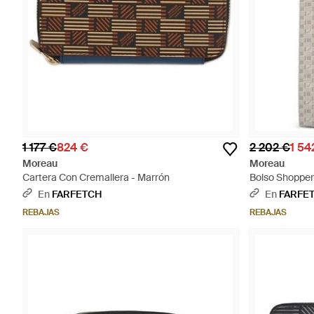
1 177 €
824 €
2 202 €
1 54
Moreau
Moreau
Cartera Con Cremallera - Marrón
Bolso Shopper
En
FARFETCH
En
FARFE
REBAJAS
REBAJAS