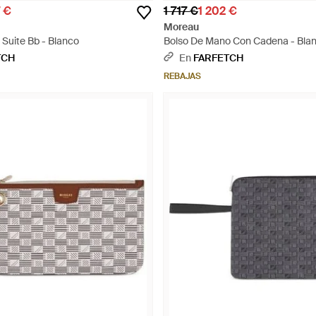
7 €
1 717 €
1 202 €
Moreau
 Suite Bb - Blanco
Bolso De Mano Con Cadena - Bla
TCH
En
FARFETCH
REBAJAS