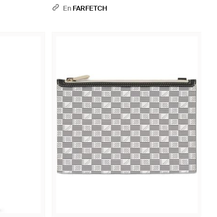
Neutro
En
FARFETCH