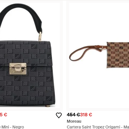
5 €
454 €
318 €
Moreau
 Mini - Negro
Cartera Saint Tropez Origami - M