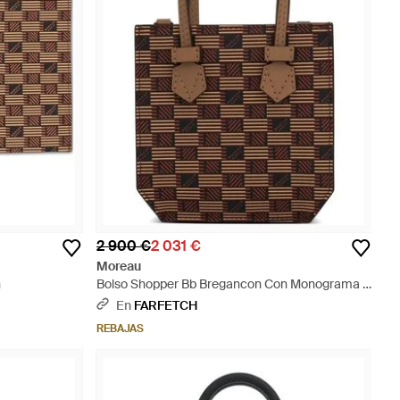
2 900 €
2 031 €
Moreau
n
Bolso Shopper Bb Bregancon Con Monograma -
Marrón
En
FARFETCH
REBAJAS