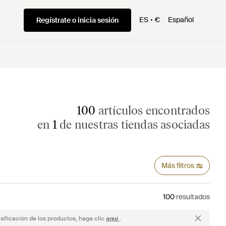
ES
€
Español
Regístrate o inicia sesión
100
artículos encontrados
en
1
de nuestras tiendas asociadas
Más filtros
100
resultados
sificación de los productos, haga clic
aquí
.