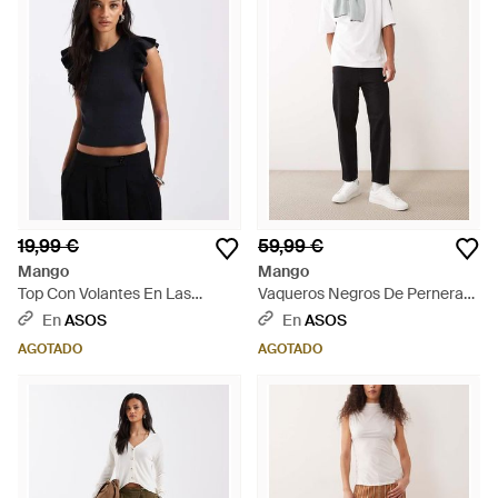
19,99 €
59,99 €
Mango
Mango
Top Con Volantes En Las
Vaqueros Negros De Pernera
Mangas De Punto De Teen -
Recta 100% De Algodón
En
ASOS
En
ASOS
Negro
Sammy De - Neutro
AGOTADO
AGOTADO