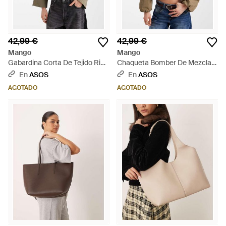
42,99 €
42,99 €
Mango
Mango
Gabardina Corta De Tejido Rico
Chaqueta Bomber De Mezcla
En Algodón De Teen-Verde -
De Algodón De Teen-Neutro -
En
ASOS
En
ASOS
Marrón
Marrón
AGOTADO
AGOTADO