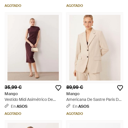
Rosa
AGOTADO
AGOTADO
35,99 €
89,99 €
Mango
Mango
Vestido Midi Asimétrico De
Americana De Sastre Paris De
Manga Corta De - Rosa
(Parte De Un Conjunto)-Blanco
En
ASOS
En
ASOS
- Neutro
AGOTADO
AGOTADO