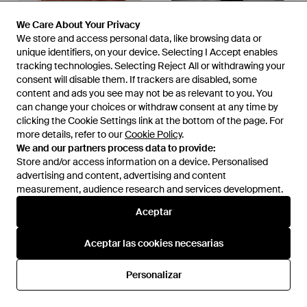
We Care About Your Privacy
We Care About Your Privacy
We store and access personal data, like browsing data or
We store and access personal data, like browsing data or
unique identifiers, on your device. Selecting I Accept enables
unique identifiers, on your device. Selecting I Accept enables
tracking technologies. Selecting Reject All or withdrawing your
tracking technologies. Selecting Reject All or withdrawing your
consent will disable them. If trackers are disabled, some
consent will disable them. If trackers are disabled, some
35,99 €
299,99 €
content and ads you see may not be as relevant to you. You
content and ads you see may not be as relevant to you. You
Mango
Mango
can change your choices or withdraw consent at any time by
can change your choices or withdraw consent at any time by
Bolso Tote Con Detalle De
Chaqueta Marrón De Ante
clicking the Cookie Settings link at the bottom of the page. For
clicking the Cookie Settings link at the bottom of the page. For
Charm De - Marrón
Auténtico Sienna De - Gris
En
ASOS
En
ASOS
more details, refer to our
more details, refer to our
Cookie Policy
Cookie Policy
.
.
We and our partners process data to provide:
We and our partners process data to provide:
AGOTADO
AGOTADO
Store and/or access information on a device. Personalised
Store and/or access information on a device. Personalised
advertising and content, advertising and content
advertising and content, advertising and content
measurement, audience research and services development.
measurement, audience research and services development.
Aceptar
Aceptar
Aceptar las cookies necesarias
Aceptar las cookies necesarias
Personalizar
Personalizar