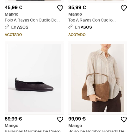
45,99 €
35,99 €
Mango
Mango
Polo A Rayas Con Cuello De
Top A Rayas Con Cuello
Pico De Punto De -Rojo - Rojo
Redondo De Punto De - Gris
En
ASOS
En
ASOS
AGOTADO
AGOTADO
59,99 €
99,99 €
Mango
Mango
Bailarinas Marrones De Cuero
Bolso De Hombro Holgado De -