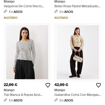
Mango
Mango
Vaqueros De Corte Recto
Bolso Rosa Pastel Metalizado
100% De Algodón River De -
De Satén Texturizado De La
En
ASOS
En
ASOS
Azul
Colección Con Kaia Gerber De
AGOTADO
AGOTADO
- Negro
22,99 €
42,99 €
Mango
Mango
Top Blanca A Rayas Azul
Gabardina Corta Con Mangas
Marino De Manga Larga Con
En Contraste De Tejido Rico En
En
ASOS
En
ASOS
Escote Cuadrado 100% De
Algodón De Teen-Neutro -