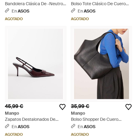
Bandolera Clásica De -Neutro -
Bolso Tote Clásico De Cuero
Blanco
Sintético De - Negro
En
ASOS
En
ASOS
AGOTADO
AGOTADO
45,99 €
35,99 €
Mango
Mango
Zapatos Destalonados De
Bolso Shopper De Cuero
Tacón De -Rojo - Blanco
Sintético De - Negro
En
ASOS
En
ASOS
AGOTADO
AGOTADO