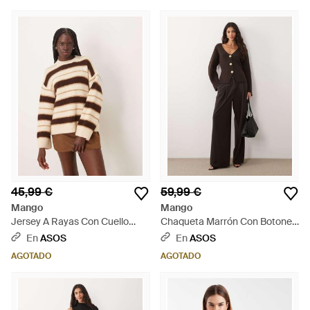
45,99 €
59,99 €
Mango
Mango
Jersey A Rayas Con Cuello
Chaqueta Marrón Con Botones
Redondo De -Neutro - Neutro
Dorados De Punto Compacto
En
ASOS
En
ASOS
De - Negro
AGOTADO
AGOTADO