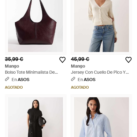
35,99 €
45,99 €
Mango
Mango
Bolso Tote Minimalista De
Jersey Con Cuello De Pico Y
Cuero Sintético De - Morado
Detalle De Lazo De -Neutro -
En
ASOS
En
ASOS
Azul
AGOTADO
AGOTADO