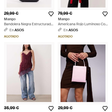
29,99 €
79,99 €
Mango
Mango
Bandolera Negra Estructurada
Americana Rojo Luminoso Con
De - Blanco
Lazada En La Cintura Iguana
En
ASOS
En
ASOS
De (Parte De Un Conjunto) -
AGOTADO
AGOTADO
Rojo
35,99 €
29,99 €