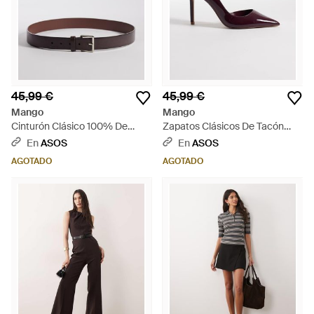
45,99 €
45,99 €
Mango
Mango
Cinturón Clásico 100% De
Zapatos Clásicos De Tacón
Cuero De - Marrón
Con Puntera Fina De - Morado
En
ASOS
En
ASOS
AGOTADO
AGOTADO