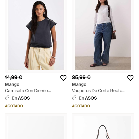
14,99 €
35,99 €
Mango
Mango
Camiseta Con Diseño
Vaqueros De Corte Recto
Encogido Y Bordado De Soles
Holgado De 100% Algodón
En
ASOS
En
ASOS
100% De Algodón De Teen -
New York De - Azul
AGOTADO
AGOTADO
Azul