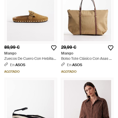
89,99 €
29,99 €
Mango
Mango
Zuecos De Cuero Con Hebilla
Bolso Tote Clásico Con Asas En
Dorada De - Blanco
Contraste De - Neutro
En
ASOS
En
ASOS
AGOTADO
AGOTADO