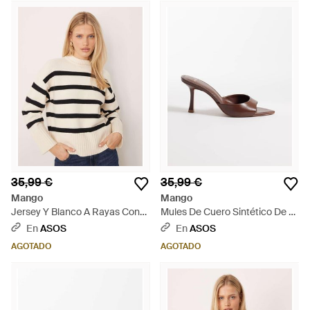
35,99 €
35,99 €
Mango
Mango
Jersey Y Blanco A Rayas Con
Mules De Cuero Sintético De -
Cuello Redondo De - Neutro
Marrón
En
ASOS
En
ASOS
AGOTADO
AGOTADO