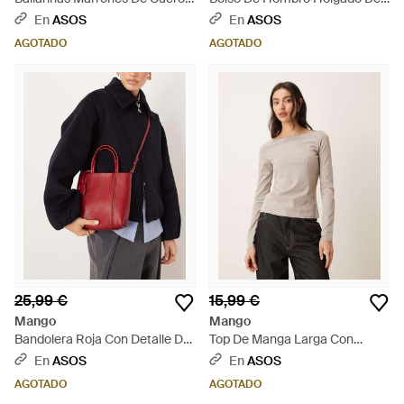
De - Blanco
Neutro
En
ASOS
En
ASOS
AGOTADO
AGOTADO
25,99 €
15,99 €
Mango
Mango
Bandolera Roja Con Detalle De
Top De Manga Larga Con
Llavero De - Azul
Cuello Barco De Tejido Rico En
En
ASOS
En
ASOS
Algodón De - Neutro
AGOTADO
AGOTADO