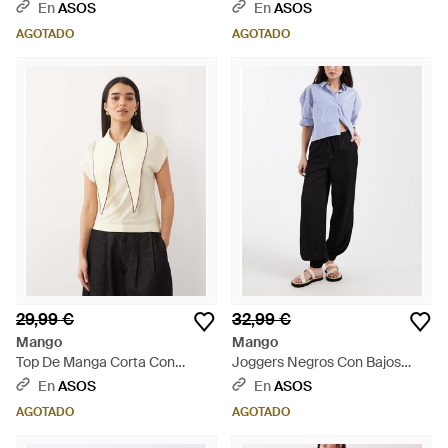
Cuero De - Azul
Fina De -Rojo - Multicolor
En
ASOS
En
ASOS
AGOTADO
AGOTADO
29,99 €
32,99 €
Mango
Mango
Top De Manga Corta Con
Joggers Negros Con Bajos
Detalle De Lazada Y Ribetes
Ajustados De Satén De Teen -
En
ASOS
En
ASOS
Burdeos De Punto De - Neutro
Azul
AGOTADO
AGOTADO