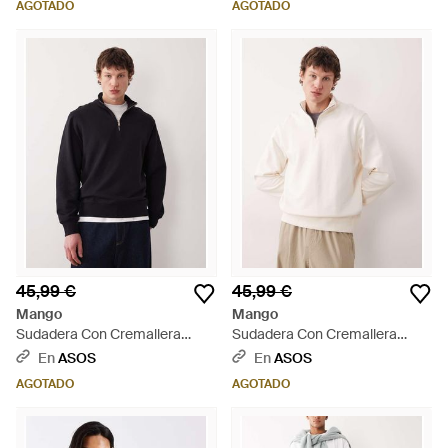
AGOTADO
AGOTADO
Algodón De - Blanco
Blanco
45,99 €
45,99 €
Mango
Mango
Sudadera Con Cremallera
Sudadera Con Cremallera
Corta De 100% Algodón De -
Corta De 100% Algodón De -
En
ASOS
En
ASOS
Azul
Neutro - Neutro
AGOTADO
AGOTADO