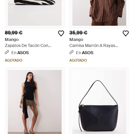
89,99 €
35,99 €
Mango
Mango
Zapatos De Tacón Con
Camisa Marrón A Rayas
Estampado De Cebra De Cuero
Extragrande Llama De (Parte
En
ASOS
En
ASOS
Efecto Piel De Potro De -
De Un Conjunto) - Marrón
AGOTADO
AGOTADO
Blanco