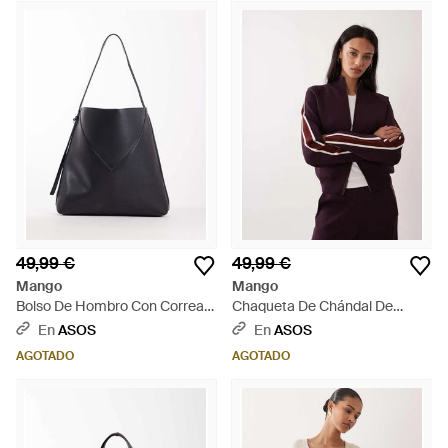
49,99 €
49,99 €
Mango
Mango
Bolso De Hombro Con Correa
Chaqueta De Chándal De
Fina De - Negro
Punto Barneda De (Parte De Un
En
ASOS
En
ASOS
Conjunto)-Rojo - Rojo
AGOTADO
AGOTADO