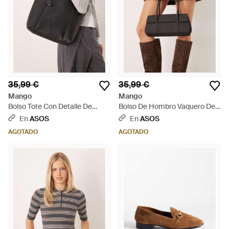
35,99 €
35,99 €
Mango
Mango
Bolso Tote Con Detalle De
Bolso De Hombro Vaquero De -
Charm De - Negro
Negro
En
ASOS
En
ASOS
AGOTADO
AGOTADO