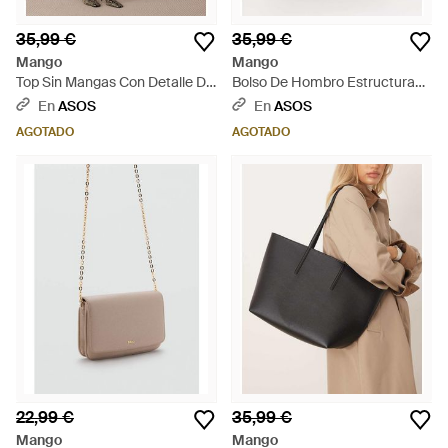
35,99 €
35,99 €
Mango
Mango
Top Sin Mangas Con Detalle De
Bolso De Hombro Estructurado
Lazada De Punto 100% De
De - Azul
En
ASOS
En
ASOS
Algodón Capsule De - Negro
AGOTADO
AGOTADO
22,99 €
35,99 €
Mango
Mango