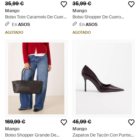
35,99 €
35,99 €
Mango
Mango
Bolso Tote Caramelo De Cuero
Bolso Shopper De Cuero
Sintético De - Marrón
Sintético De -Neutro - Neutro
En
ASOS
En
ASOS
AGOTADO
AGOTADO
169,99 €
45,99 €
Mango
Mango
Bolso Shopper Grande De
Zapatos De Tacón Con Puntera