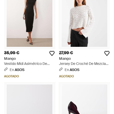
35,99 €
27,99 €
Mango
Mango
Vestido Midi Asimétrico De
Jersey De Croché De Mezcla
Manga Corta De - Neutro
De Algodón De Teen-Neutro -
En
ASOS
En
ASOS
Blanco
AGOTADO
AGOTADO