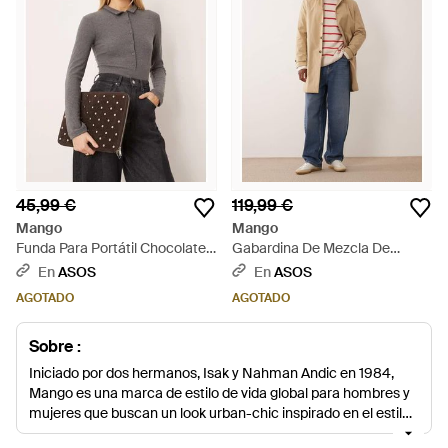
45,99 €
119,99 €
Mango
Mango
Funda Para Portátil Chocolate
Gabardina De Mezcla De
Con Tachuelas De 100% Ante
Algodón De -Neutro - Azul
En
ASOS
En
ASOS
De - Gris
AGOTADO
AGOTADO
Sobre :
Iniciado por dos hermanos, Isak y Nahman Andic en 1984,
Mango es una marca de estilo de vida global para hombres y
mujeres que buscan un look urban-chic inspirado en el estilo
europeo.