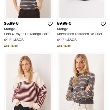
35,99 €
59,99 €
Mango
Mango
Polo A Rayas De Manga Corta
Mocasines Tostados De Cuero
De Punto De - Gris
Con Herrajes Dorados De -
En
ASOS
En
ASOS
Marrón
AGOTADO
AGOTADO