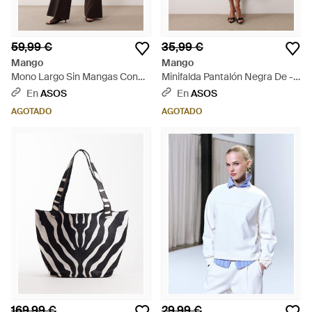
59,99 €
35,99 €
Mango
Mango
Mono Largo Sin Mangas Con
Minifalda Pantalón Negra De -
Cinturón De - Neutro
Negro
En
ASOS
En
ASOS
AGOTADO
AGOTADO
169,99 €
29,99 €