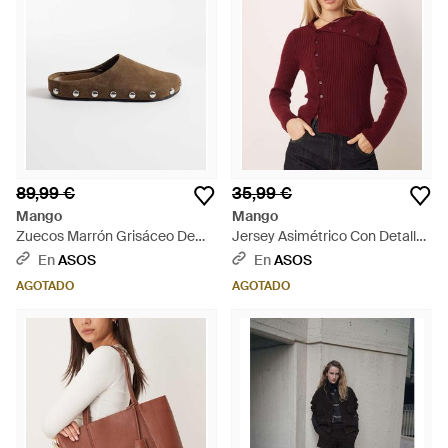
89,99 €
35,99 €
Mango
Mango
Zuecos Marrón Grisáceo De
Jersey Asimétrico Con Detalle
Cuero Con Detalle De
De Botones De -Rojo - Rojo
En
ASOS
En
ASOS
Tachuelas Plateadas De -
AGOTADO
AGOTADO
Marrón