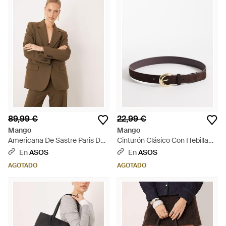
89,99 €
22,99 €
Mango
Mango
Americana De Sastre Paris De
Cinturón Clásico Con Hebilla
(Parte De Un Conjunto)-Verde -
Dorada 100% De Ante De - Gris
En
ASOS
En
ASOS
Marrón
AGOTADO
AGOTADO