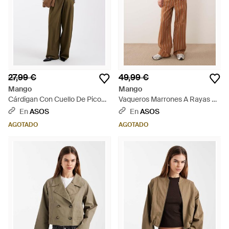
27,99 €
49,99 €
Mango
Mango
Cárdigan Con Cuello De Pico
Vaqueros Marrones A Rayas De
De Punto De Teen-Neutro -
Corte Recto Holgado 100% De
En
ASOS
En
ASOS
Neutro
Algodón Julene De - Marrón
AGOTADO
AGOTADO