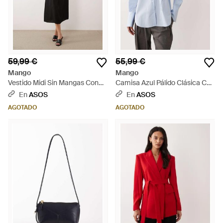
59,99 €
55,99 €
Mango
Mango
Vestido Midi Sin Mangas Con
Camisa Azul Pálido Clásica Con
Cuello Alto Y Cinturón De -
Bordados De Mezcla De
En
ASOS
En
ASOS
Negro
Algodón De - Azul
AGOTADO
AGOTADO