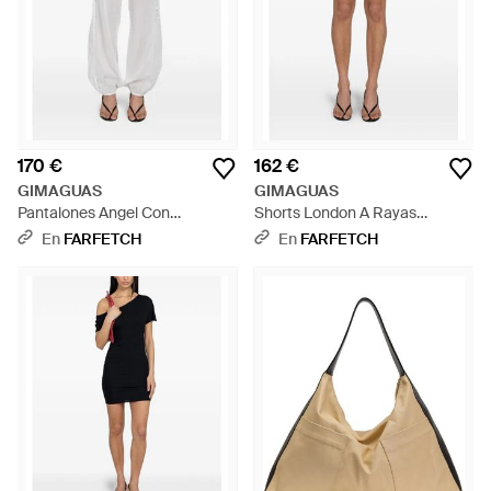
170 €
162 €
GIMAGUAS
GIMAGUAS
Pantalones Angel Con
Shorts London A Rayas
Lentejuelas - Blanco
Diplomáticas - Azul
En
FARFETCH
En
FARFETCH