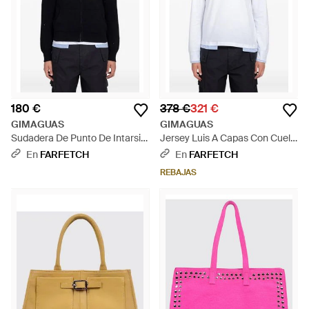
180 €
378 €
321 €
GIMAGUAS
GIMAGUAS
Sudadera De Punto De Intarsia
Jersey Luis A Capas Con Cuello
Con Capucha Y Cremallera -
En V - Blanco
En
FARFETCH
En
FARFETCH
Negro
REBAJAS