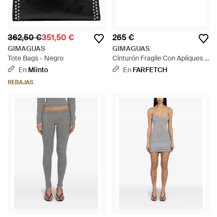
362,50 €
351,50 €
265 €
GIMAGUAS
GIMAGUAS
Tote Bags - Negro
Cinturón Fragile Con Apliques -
Negro
En
Miinto
En
FARFETCH
REBAJAS