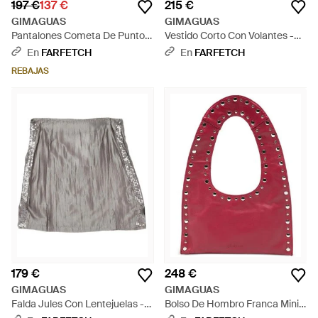
197 €
137 €
215 €
GIMAGUAS
GIMAGUAS
Pantalones Cometa De Punto -
Vestido Corto Con Volantes -
Gris
Gris
En
FARFETCH
En
FARFETCH
REBAJAS
179 €
248 €
GIMAGUAS
GIMAGUAS
Falda Jules Con Lentejuelas -
Bolso De Hombro Franca Mini