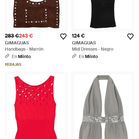
283 €
243 €
124 €
GIMAGUAS
GIMAGUAS
Handbags - Marrón
Midi Dresses - Negro
En
Miinto
En
Miinto
REBAJAS