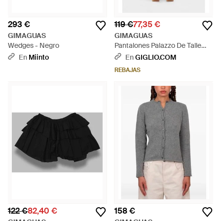
293 €
119 €
77,35 €
GIMAGUAS
GIMAGUAS
Wedges - Negro
Pantalones Palazzo De Talle
Alto Y Pernera Ancha En
En
Miinto
En
GIGLIO.COM
Algodón - Blanco
REBAJAS
122 €
82,40 €
158 €