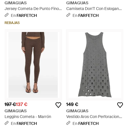
GIMAGUAS
GIMAGUAS
Jersey Cometa De Punto Fino -
Camiseta Don'T Con Eslogan
Gris
Estampado - Blanco
En
FARFETCH
En
FARFETCH
REBAJAS
197 €
137 €
149 €
GIMAGUAS
GIMAGUAS
Leggins Cometa - Marrón
Vestido Aros Con Perforaciones
- Gris
En
FARFETCH
En
FARFETCH