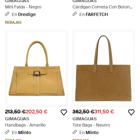
GIMAGUAS
GIMAGUAS
Mini Falda - Negro
Cárdigan Cometa Con Botones
- Gris
En
Drestige
En
FARFETCH
REBAJAS
213,50 €
202,50 €
362,50 €
311,50 €
GIMAGUAS
GIMAGUAS
Handbags - Amarillo
Tote Bags - Neutro
En
Miinto
En
Miinto