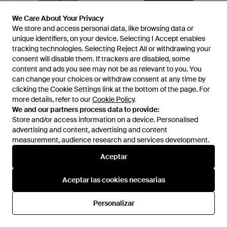
We Care About Your Privacy
We Care About Your Privacy
We store and access personal data, like browsing data or
We store and access personal data, like browsing data or
unique identifiers, on your device. Selecting I Accept enables
unique identifiers, on your device. Selecting I Accept enables
tracking technologies. Selecting Reject All or withdrawing your
tracking technologies. Selecting Reject All or withdrawing your
consent will disable them. If trackers are disabled, some
consent will disable them. If trackers are disabled, some
content and ads you see may not be as relevant to you. You
content and ads you see may not be as relevant to you. You
can change your choices or withdraw consent at any time by
can change your choices or withdraw consent at any time by
clicking the Cookie Settings link at the bottom of the page. For
clicking the Cookie Settings link at the bottom of the page. For
more details, refer to our
more details, refer to our
Cookie Policy
Cookie Policy
.
.
162 €
197 €
137 €
We and our partners process data to provide:
We and our partners process data to provide:
GIMAGUAS
GIMAGUAS
Store and/or access information on a device. Personalised
Store and/or access information on a device. Personalised
Bermudas Gima Con Logo
Jersey Cometa De Canalé -
advertising and content, advertising and content
advertising and content, advertising and content
Estampado - Gris
Marrón
En
FARFETCH
En
FARFETCH
measurement, audience research and services development.
measurement, audience research and services development.
REBAJAS
Aceptar
Aceptar
Aceptar las cookies necesarias
Aceptar las cookies necesarias
Personalizar
Personalizar