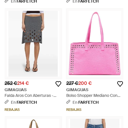
Gris
Con Apliques - Rojo
En
FARFETCH
En
FARFETCH
252 €
214 €
227 €
200 €
GIMAGUAS
GIMAGUAS
Falda Aros Con Aberturas -
Bolso Shopper Mediano Con
Negro
Apliques - Rosa
En
FARFETCH
En
FARFETCH
REBAJAS
REBAJAS