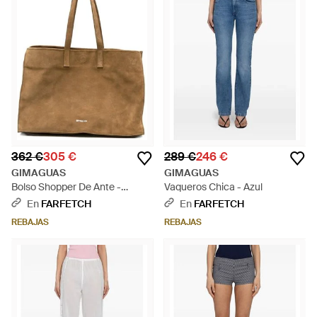
362 €
305 €
289 €
246 €
GIMAGUAS
GIMAGUAS
Bolso Shopper De Ante -
Vaqueros Chica - Azul
Neutro
En
FARFETCH
En
FARFETCH
REBAJAS
REBAJAS