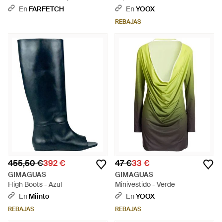
Rosa
En
FARFETCH
En
YOOX
REBAJAS
455,50 €
392 €
47 €
33 €
GIMAGUAS
GIMAGUAS
High Boots - Azul
Minivestido - Verde
En
Miinto
En
YOOX
REBAJAS
REBAJAS