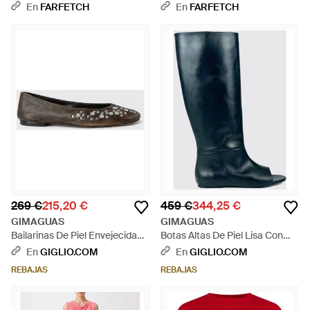
Cordones - Negro
En
FARFETCH
En
FARFETCH
269 €
215,20 €
459 €
344,25 €
GIMAGUAS
GIMAGUAS
Bailarinas De Piel Envejecida
Botas Altas De Piel Lisa Con
Con Aplicación De Tachuelas -
Puntera Abierta Y Tacón Bajo -
En
GIGLIO.COM
En
GIGLIO.COM
Blanco
Azul
REBAJAS
REBAJAS