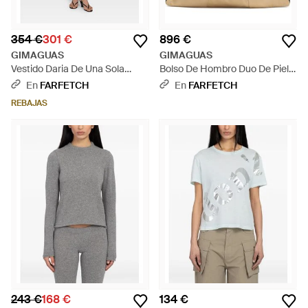
354 €
301 €
896 €
GIMAGUAS
GIMAGUAS
Vestido Daria De Una Sola
Bolso De Hombro Duo De Piel -
Manga - Negro
Neutro
En
FARFETCH
En
FARFETCH
REBAJAS
243 €
168 €
134 €