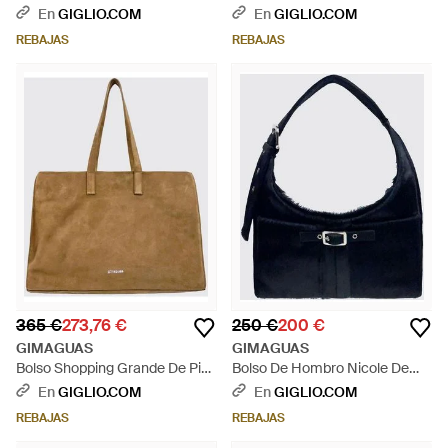
De Piel De Ante Con Doble Asa
Piel Bordada Con Tachuelas Y
En
GIGLIO.COM
En
GIGLIO.COM
- Marrón
Asa Plana - Rojo
REBAJAS
REBAJAS
365 €
273,76 €
250 €
200 €
GIMAGUAS
GIMAGUAS
Bolso Shopping Grande De Piel
Bolso De Hombro Nicole De
Con Doble Asa Y Logo
Piel De Potro Con Hebilla Y Asa
En
GIGLIO.COM
En
GIGLIO.COM
Lettering - Neutro
Ajustable - Azul
REBAJAS
REBAJAS