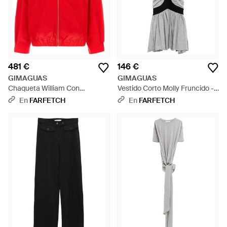
481 €
146 €
GIMAGUAS
GIMAGUAS
Chaqueta William Con
Vestido Corto Molly Fruncido -
Cremallera - Rojo
Gris
En
FARFETCH
En
FARFETCH