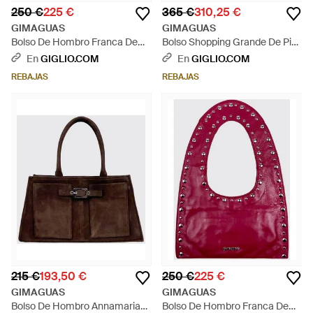
250 €
225 €
365 €
310,25 €
GIMAGUAS
GIMAGUAS
Bolso De Hombro Franca De
Bolso Shopping Grande De Piel
Piel Bordada Con Tachuelas Y
Con Doble Asa Y Logo
En
GIGLIO.COM
En
GIGLIO.COM
Asa Plana - Marrón
Lettering - Azul
REBAJAS
REBAJAS
215 €
193,50 €
250 €
225 €
GIMAGUAS
GIMAGUAS
Bolso De Hombro Annamaria
Bolso De Hombro Franca De