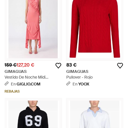
159 €
127,20 €
83 €
GIMAGUAS
GIMAGUAS
Vestido De Noche Midi
Pullover - Rojo
Asimétrico Y Drapeado En
En
GIGLIO.COM
En
YOOX
Jersey Con Hombros
REBAJAS
Descubiertos - Rosa