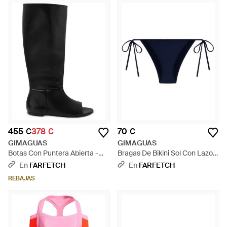
455 €
378 €
70 €
GIMAGUAS
GIMAGUAS
Botas Con Puntera Abierta -
Bragas De Bikini Sol Con Lazos
Negro
Laterales - Azul
En
FARFETCH
En
FARFETCH
REBAJAS