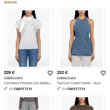
REBAJAS
229 €
232 €
GIMAGUAS
GIMAGUAS
Camiseta Phoebe Con Apliques
Top Con Cuello Halter - Azul
- Blanco
En
FARFETCH
En
FARFETCH