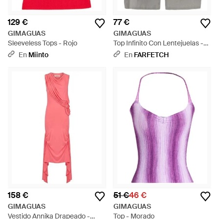
129 €
77 €
GIMAGUAS
GIMAGUAS
Sleeveless Tops - Rojo
Top Infinito Con Lentejuelas -
Gris
En
Miinto
En
FARFETCH
158 €
51 €
46 €
GIMAGUAS
GIMAGUAS
Vestido Annika Drapeado -
Top - Morado