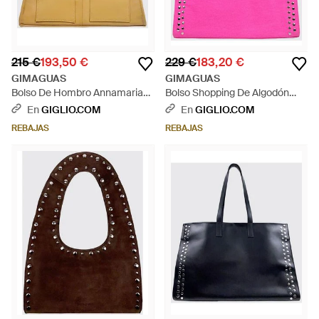
215 €
193,50 €
229 €
183,20 €
GIMAGUAS
GIMAGUAS
Bolso De Hombro Annamaria
Bolso Shopping De Algodón
De Piel De Ante Con Doble Asa
Bordado Con Tachuelas Y
En
GIGLIO.COM
En
GIGLIO.COM
- Metálico
Doble Asa - Rosa
REBAJAS
REBAJAS