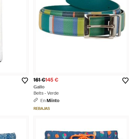
161 €
145 €
Gallo
Belts - Verde
En
Miinto
REBAJAS