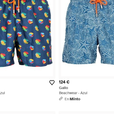
124 €
Gallo
zul
Beachwear - Azul
En
Miinto