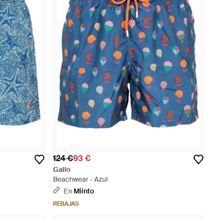
124 €
93 €
Gallo
Beachwear - Azul
En
Miinto
REBAJAS