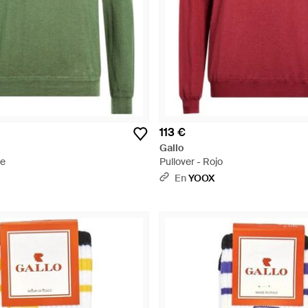
113 €
Gallo
de
Pullover - Rojo
En
YOOX