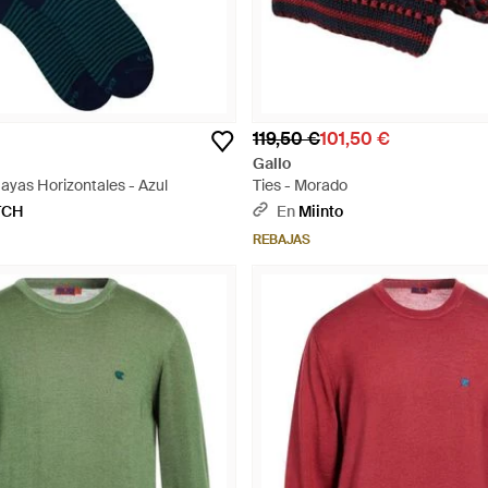
119,50 €
101,50 €
Gallo
ayas Horizontales - Azul
Ties - Morado
TCH
En
Miinto
REBAJAS