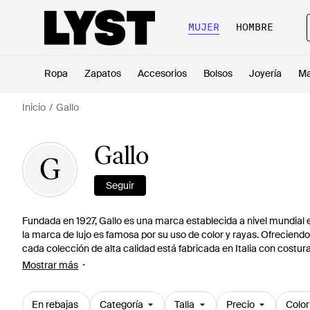
MUJER
HOMBRE
Ropa
Zapatos
Accesorios
Bolsos
Joyería
Ma
Inicio
Gallo
Gallo
G
Seguir
Fundada en 1927, Gallo es una marca establecida a nivel mundial e
la marca de lujo es famosa por su uso de color y rayas. Ofreciendo
cada colección de alta calidad está fabricada en Italia con costura
máquinas modernas para crear calcetines a partir de hilos puros
Mostrar más
siluetas hasta la rodilla, pares con detalles de bolsillo, diseños de
En rebajas
Categoría
Talla
Precio
Color