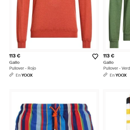
113 €
113 €
Gallo
Gallo
Pullover - Rojo
Pullover - Ver
En
YOOX
En
YOOX