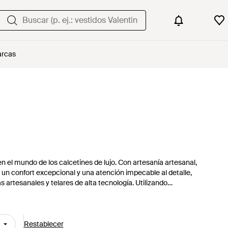
rcas
n el mundo de los calcetines de lujo. Con artesanía artesanal,
 un confort excepcional y una atención impecable al detalle,
s artesanales y telares de alta tecnología. Utilizando
 de seda, cachemira y algodón, la gama se compone de
 impresión gráfica y estilos acanalados.
Restablecer