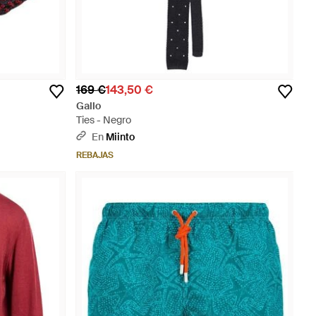
169 €
143,50 €
Gallo
Ties - Negro
En
Miinto
REBAJAS