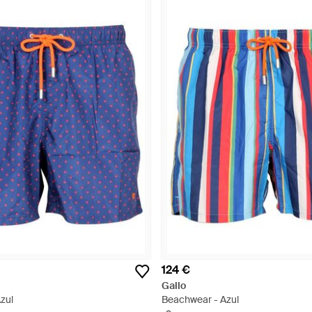
124 €
Gallo
zul
Beachwear - Azul