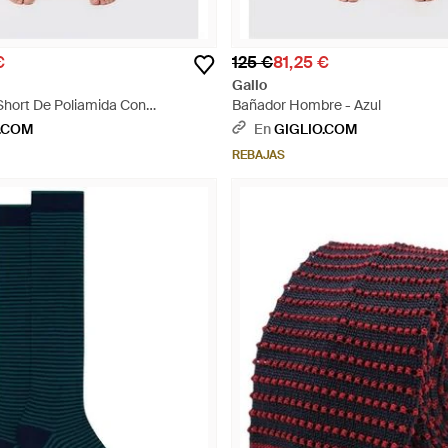
€
125 €
81,25 €
Gallo
Short De Poliamida Con
Bañador Hombre - Azul
ral Y Tropical - Morado
.COM
En
GIGLIO.COM
REBAJAS