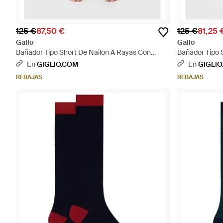
125 €
87,50 €
125 €
81,25 
Gallo
Gallo
Bañador Tipo Short De Nailon A Rayas Con
Bañador Tipo 
Cintura Elástica Y Cordón - Azul
Estampado Flo
En
GIGLIO.COM
En
GIGLIO
REBAJAS
REBAJAS