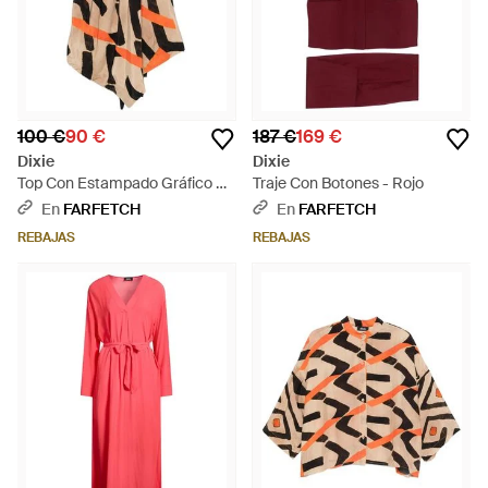
100 €
90 €
187 €
169 €
Dixie
Dixie
Top Con Estampado Gráfico Y
Traje Con Botones - Rojo
Cuello Halter - Blanco
En
FARFETCH
En
FARFETCH
REBAJAS
REBAJAS