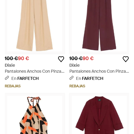
100 €
90 €
100 €
90 €
Dixie
Dixie
Pantalones Anchos Con Pinzas
Pantalones Anchos Con Pinzas
- Neutro
- Morado
En
FARFETCH
En
FARFETCH
REBAJAS
REBAJAS