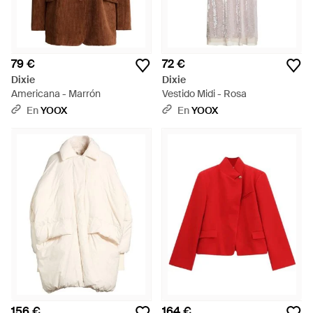
79 €
72 €
Dixie
Dixie
Americana - Marrón
Vestido Midi - Rosa
En
YOOX
En
YOOX
156 €
164 €