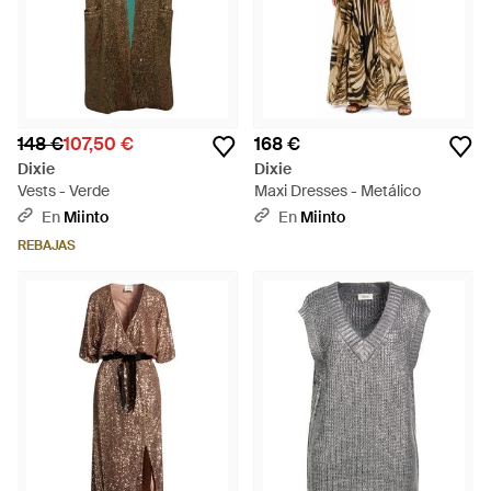
148 €
107,50 €
168 €
Dixie
Dixie
Vests - Verde
Maxi Dresses - Metálico
En
Miinto
En
Miinto
REBAJAS