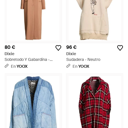
80 €
96 €
Dixie
Dixie
Sobretodo Y Gabardina -
Sudadera - Neutro
Neutro
En
YOOX
En
YOOX