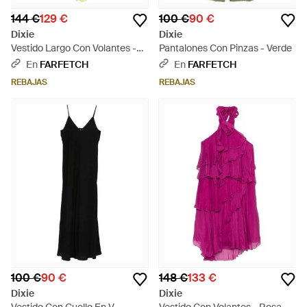
144 €
129 €
100 €
90 €
Dixie
Dixie
Vestido Largo Con Volantes -
Pantalones Con Pinzas - Verde
Amarillo
En
FARFETCH
En
FARFETCH
REBAJAS
REBAJAS
100 €
90 €
148 €
133 €
Dixie
Dixie