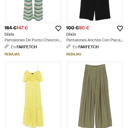
164 €
147 €
100 €
90 €
Dixie
Dixie
Pantalones De Punto Chevron -
Pantalones Anchos Con Placa
Verde
Del Logo - Negro
En
FARFETCH
En
FARFETCH
REBAJAS
REBAJAS