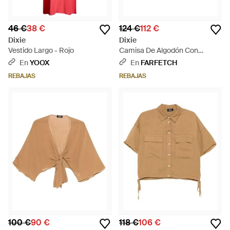
46 €
38 €
124 €
112 €
Dixie
Dixie
Vestido Largo - Rojo
Camisa De Algodón Con
Estampado Abstracto - Neutro
En
YOOX
En
FARFETCH
REBAJAS
REBAJAS
100 €
90 €
118 €
106 €