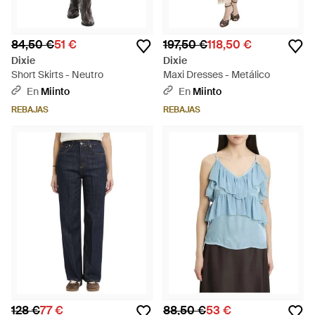
84,50 €
51 €
197,50 €
118,50 €
Dixie
Dixie
Short Skirts - Neutro
Maxi Dresses - Metálico
En
Miinto
En
Miinto
REBAJAS
REBAJAS
128 €
77 €
88,50 €
53 €