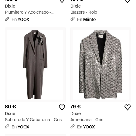
Dixie
Dixie
Plumífero Y Acolchado -
Blazers - Rojo
Neutro
En
YOOX
En
Miinto
80 €
79 €
Dixie
Dixie
Sobretodo Y Gabardina - Gris
Americana - Gris
En
YOOX
En
YOOX