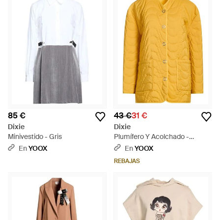
85 €
43 €
31 €
Dixie
Dixie
Minivestido - Gris
Plumífero Y Acolchado -
Amarillo
En
YOOX
En
YOOX
REBAJAS