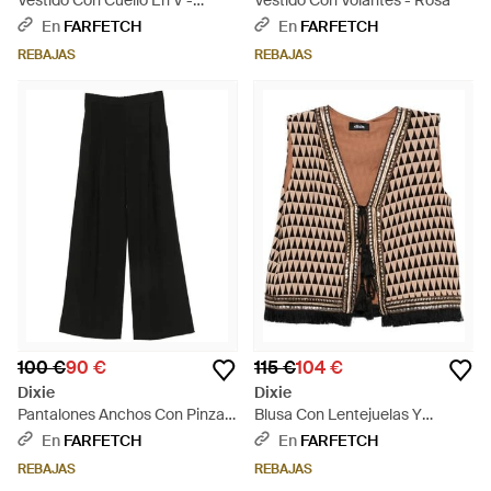
Vestido Con Cuello En V -
Vestido Con Volantes - Rosa
Negro
En
FARFETCH
En
FARFETCH
REBAJAS
REBAJAS
100 €
90 €
115 €
104 €
Dixie
Dixie
Pantalones Anchos Con Pinzas
Blusa Con Lentejuelas Y
- Negro
Estampado Geométrico -
En
FARFETCH
En
FARFETCH
Negro
REBAJAS
REBAJAS