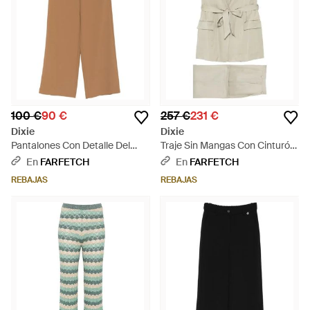
100 €
90 €
257 €
231 €
Dixie
Dixie
Pantalones Con Detalle Del
Traje Sin Mangas Con Cinturón
Logo - Neutro
- Blanco
En
FARFETCH
En
FARFETCH
REBAJAS
REBAJAS