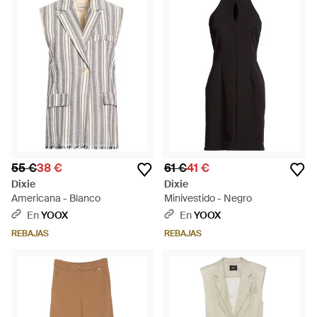
55 €
38 €
61 €
41 €
Dixie
Dixie
Americana - Blanco
Minivestido - Negro
En
YOOX
En
YOOX
REBAJAS
REBAJAS