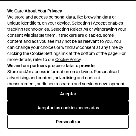
Dixie
Dixie
Top Con Lazo En El Frente -
Camisa Con Bolsillo De Parche
We Care About Your Privacy
We Care About Your Privacy
Neutro
- Neutro
En
FARFETCH
En
FARFETCH
We store and access personal data, like browsing data or
We store and access personal data, like browsing data or
unique identifiers, on your device. Selecting I Accept enables
unique identifiers, on your device. Selecting I Accept enables
REBAJAS
REBAJAS
tracking technologies. Selecting Reject All or withdrawing your
tracking technologies. Selecting Reject All or withdrawing your
consent will disable them. If trackers are disabled, some
consent will disable them. If trackers are disabled, some
content and ads you see may not be as relevant to you. You
content and ads you see may not be as relevant to you. You
can change your choices or withdraw consent at any time by
can change your choices or withdraw consent at any time by
clicking the Cookie Settings link at the bottom of the page. For
clicking the Cookie Settings link at the bottom of the page. For
more details, refer to our
more details, refer to our
Cookie Policy
Cookie Policy
.
.
We and our partners process data to provide:
We and our partners process data to provide:
Store and/or access information on a device. Personalised
Store and/or access information on a device. Personalised
advertising and content, advertising and content
advertising and content, advertising and content
measurement, audience research and services development.
measurement, audience research and services development.
Aceptar
Aceptar
Aceptar las cookies necesarias
Aceptar las cookies necesarias
100 €
90 €
100 €
90 €
Dixie
Dixie
Personalizar
Personalizar
Top Con Cuello En V - Verde
Camisa Con Botones - Negro
En
FARFETCH
En
FARFETCH