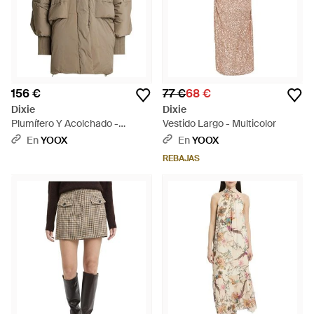
156 €
77 €
68 €
Dixie
Dixie
Plumífero Y Acolchado -
Vestido Largo - Multicolor
Neutro
En
YOOX
En
YOOX
REBAJAS