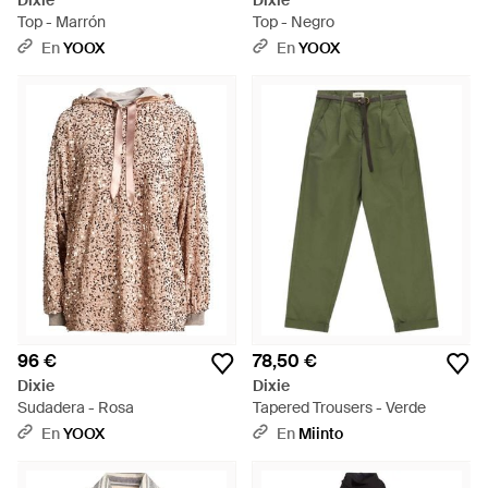
Dixie
Dixie
Top - Marrón
Top - Negro
En
YOOX
En
YOOX
96 €
78,50 €
Dixie
Dixie
Sudadera - Rosa
Tapered Trousers - Verde
En
YOOX
En
Miinto