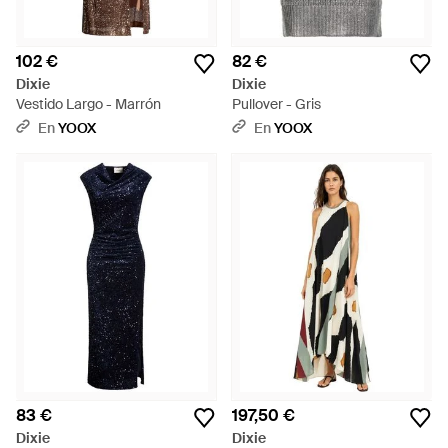
102 €
82 €
Dixie
Dixie
Vestido Largo - Marrón
Pullover - Gris
En
YOOX
En
YOOX
83 €
197,50 €
Dixie
Dixie