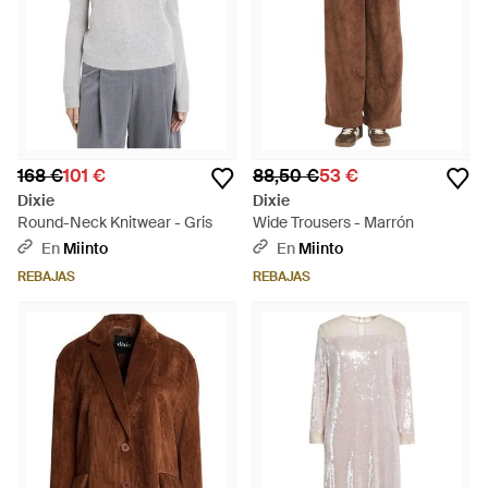
168 €
101 €
88,50 €
53 €
Dixie
Dixie
Round-Neck Knitwear - Gris
Wide Trousers - Marrón
En
Miinto
En
Miinto
REBAJAS
REBAJAS