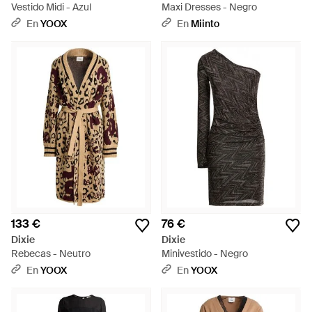
Vestido Midi - Azul
Maxi Dresses - Negro
En
YOOX
En
Miinto
133 €
76 €
Dixie
Dixie
Rebecas - Neutro
Minivestido - Negro
En
YOOX
En
YOOX