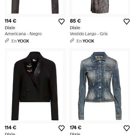
114 €
85 €
Dixie
Dixie
Americana - Negro
Vestido Largo - Gris
En
YOOX
En
YOOX
114 €
174 €
Dixie
Dixie