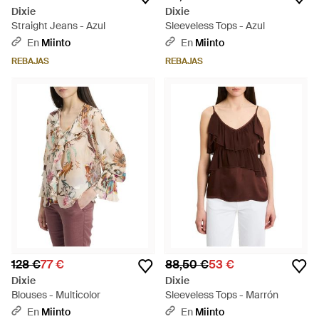
Dixie
Dixie
Straight Jeans - Azul
Sleeveless Tops - Azul
En
Miinto
En
Miinto
REBAJAS
REBAJAS
128 €
77 €
88,50 €
53 €
Dixie
Dixie
Blouses - Multicolor
Sleeveless Tops - Marrón
En
Miinto
En
Miinto