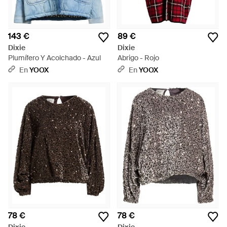
143 €
89 €
Dixie
Dixie
Plumífero Y Acolchado - Azul
Abrigo - Rojo
En
YOOX
En
YOOX
78 €
78 €