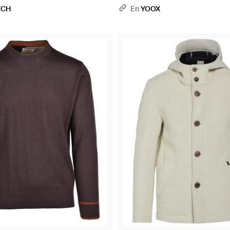
TCH
En
YOOX