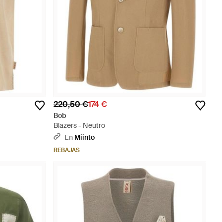
220,50 €
174 €
Bob
Blazers - Neutro
En
Miinto
REBAJAS