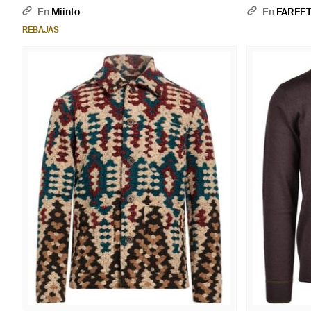
En
Miinto
En
FARFE
REBAJAS