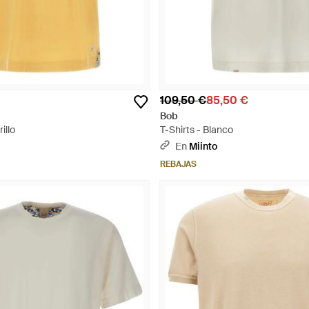
109,50 €
85,50 €
Bob
illo
T-Shirts - Blanco
En
Miinto
REBAJAS