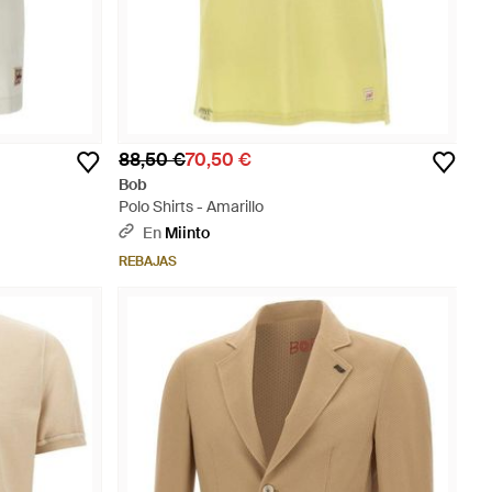
88,50 €
70,50 €
Bob
Polo Shirts - Amarillo
En
Miinto
REBAJAS