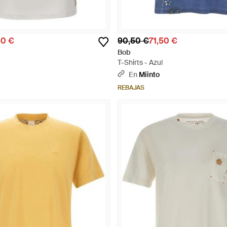
50 €
90,50 €
71,50 €
Bob
T-Shirts - Azul
En
Miinto
REBAJAS