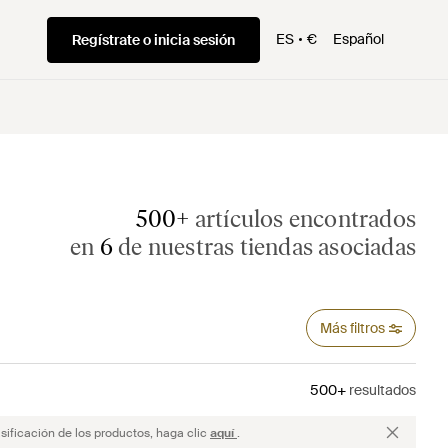
ES
€
Español
Regístrate o inicia sesión
500+
artículos encontrados
en
6
de nuestras tiendas asociadas
Más filtros
500+
resultados
sificación de los productos, haga clic
aquí
.