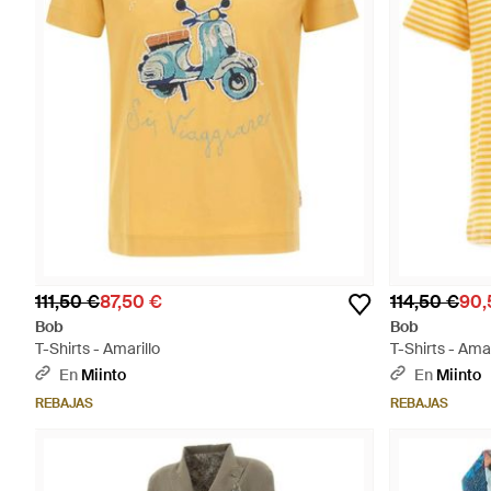
111,50 €
87,50 €
114,50 €
90,
Bob
Bob
T-Shirts - Amarillo
T-Shirts - Amar
En
Miinto
En
Miinto
REBAJAS
REBAJAS