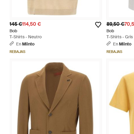
145 €
114,50 €
89,50 €
70,
Bob
Bob
T-Shirts - Neutro
T-Shirts - Gris
En
Miinto
En
Miinto
REBAJAS
REBAJAS