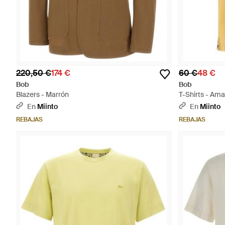
220,50 €
174 €
60 €
48 €
Bob
Bob
Blazers - Marrón
T-Shirts - Amar
En
Miinto
En
Miinto
REBAJAS
REBAJAS