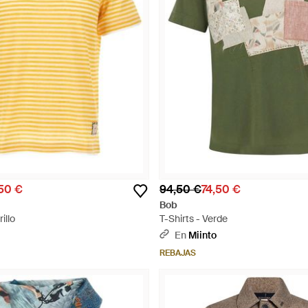
50 €
94,50 €
74,50 €
Bob
illo
T-Shirts - Verde
En
Miinto
REBAJAS