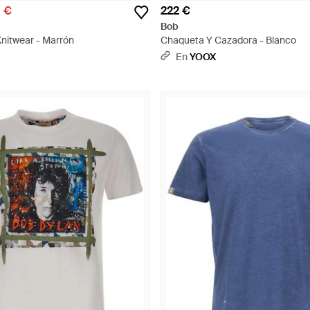
0 €
222 €
Bob
nitwear - Marrón
Chaqueta Y Cazadora - Blanco
En
YOOX