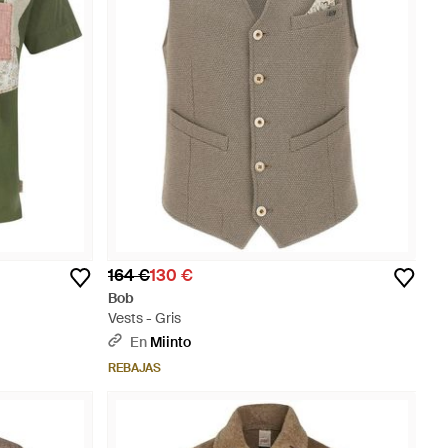
164 €
130 €
Bob
Vests - Gris
En
Miinto
REBAJAS