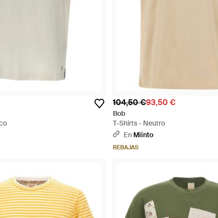
104,50 €
93,50 €
Bob
nco
T-Shirts - Neutro
En
Miinto
REBAJAS