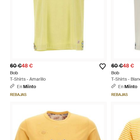
60 €
48 €
60 €
48 €
Bob
Bob
T-Shirts - Amarillo
T-Shirts - Bla
En
Miinto
En
Miinto
REBAJAS
REBAJAS