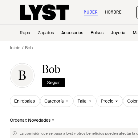
MUJER
HOMBRE
Ropa
Zapatos
Accesorios
Bolsos
Joyería
Ma
Inicio
Bob
Bob
B
Seguir
En rebajas
Categoría
Talla
Precio
Color
Ordenar
:
Novedades
La comisión que se paga a Lyst y otros beneficios pueden afectar la 