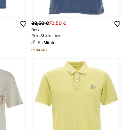
88,50 €
70,50 €
Bob
Polo Shirts - Azul
En
Miinto
REBAJAS