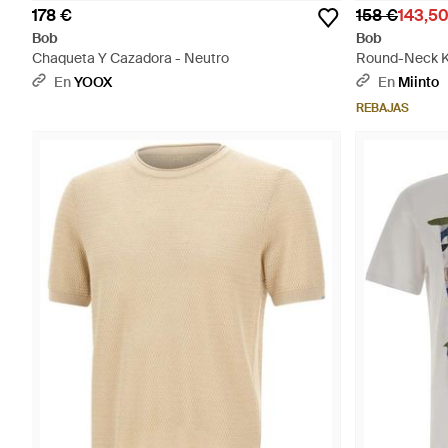
178 €
158 €
143,5
Bob
Bob
Chaqueta Y Cazadora - Neutro
Round-Neck K
En
YOOX
En
Miinto
REBAJAS