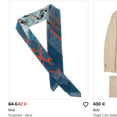
54 €
42 €
430 €
Bob
Bob
Scarves - Azul
Traje Con Sol